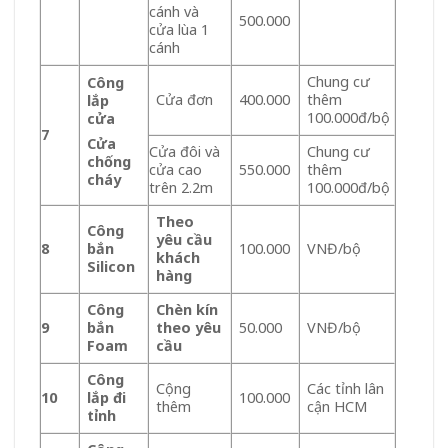
cánh và
500.000
cửa lùa 1
cánh
Chung cư
Công
Cửa đơn
400.000
thêm
lắp
100.000đ/bộ
cửa
7
C
ửa
Cửa đôi và
Chung cư
chống
cửa cao
550.000
thêm
cháy
trên 2.2m
100.000đ/bộ
Theo
Công
yêu cầu
8
bắn
100.000
VNĐ/bộ
khách
Silicon
hàng
Công
Chèn kín
9
bắn
theo yêu
50.000
VNĐ/bộ
Foam
cầu
Công
Cộng
Các tỉnh lân
10
lắp đi
100.000
thêm
cận HCM
tỉnh