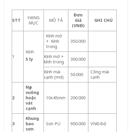
Đơn
HẠNG
STT
MÔ TẢ
Giá
GHI CHÚ
MỤC
(VNĐ)
Kính mờ
+ Kính
350.000
trong
Kính
1
Kính mờ +
300.000
5 ly
kính trong
Kính mài
Công mài
50.000
cạnh (md)
cạnh
Nẹp
vuông
2
hoặc
10x45mm
200.000
vát
cạnh
Khung
3
bao
Sơn PU
900.000
VNĐ/bộ
sơn