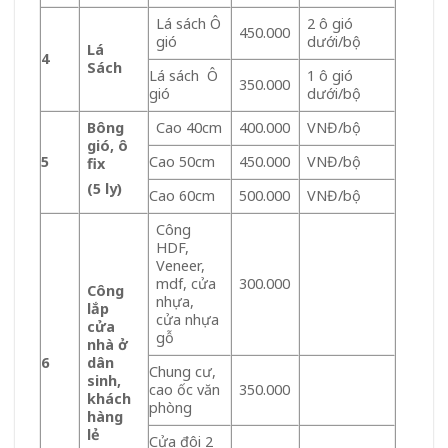
Lá sách Ô
2 ô gió
450.000
gió
dưới/bộ
Lá
4
Sách
Lá sách Ô
1 ô gió
350.000
gió
dưới/bộ
Bông
Cao 40cm
400.000
VNĐ/bộ
gió, ô
5
Cao 50cm
450.000
VNĐ/bộ
fix
(5 ly)
Cao 60cm
500.000
VNĐ/bộ
Công
HDF,
Veneer,
mdf, cửa
300.000
Công
nhựa,
lắp
cửa nhựa
cửa
gỗ
nhà ở
6
dân
Chung cư,
sinh,
cao ốc văn
350.000
khách
phòng
hàng
lẻ
Cửa đôi 2