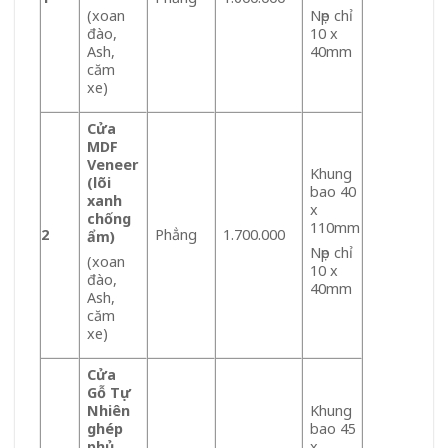
(xoan
Nẹp chỉ
đào,
10 x
Ash,
40mm
căm
xe)
Cửa
MDF
Veneer
Khung
(lõi
bao 40
xanh
x
chống
110mm
2
Phẳng
1.700.000
ẩm)
Nẹp chỉ
(xoan
10 x
đào,
40mm
Ash,
căm
xe)
Cửa
Gỗ Tự
Nhiên
Khung
ghép
bao 45
phủ
x