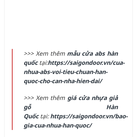
>>> Xem thêm
mẫu cửa abs hàn
quốc
tại:
https://saigondoor.vn/cua-
nhua-abs-voi-tieu-chuan-han-
quoc-cho-can-nha-hien-dai/
>>> Xem thêm
giá cửa nhựa giả
gỗ Hàn
Quốc
tại:
https://saigondoor.vn/bao-
gia-cua-nhua-han-quoc/