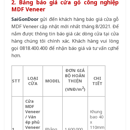
2. Bảng báo giá cửa gỗ công nghiệp
MDF Veneer
SaiGonDoor
gửi đến khách hàng báo giá cửa gỗ
MDF Veneer cập nhật mới nhất tháng 8/2021. Để
nắm được thông tin báo giá các dòng cửa tại cửa
hàng chúng tôi chính xác. Khách hàng vui lòng
gọi 0818.400.400 để nhận báo giá và tư vấn cụ thể
hơn.
ĐƠN GIÁ
BỘ HOÀN
LOA
̣I
CHI
STT
MODEL
THIỆN
CỬA
TIẾT
2
(VNĐ/m
)
Cửa
MDF
Veneer
Khung
/ Ván
bao 40
ép phủ
x
Veneer
110mm
1
Phẳng
1.600.000