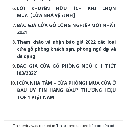
LỜI KHUYÊN HỮU ÍCH KHI CHỌN
MUA【CỬA NHÀ VỆ SINH】
BÁO GIÁ CỬA GỖ CÔNG NGHIỆP MỚI NHẤT
2021
Tham khảo và nhận báo giá 2022 các loại
cửa gỗ phòng khách sạn, phòng ngủ đẹp và
đa dạng
BÁO GIÁ CỬA GỖ PHÒNG NGỦ CHI TIẾT
[03/2022]
[CỬA NHÀ TẮM – CỬA PHÒNG] MUA CỬA Ở
ĐÂU UY TÍN HÀNG ĐẦU? THƯƠNG HIỆU
TOP 1 VIỆT NAM
This entry was posted in
Tin tức
and tagged
báo giá cửa gỗ