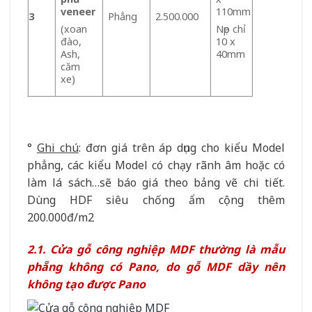
veneer
110mm
3
Phẳng
2.500.000
(xoan
Nẹp chỉ
đào,
10 x
Ash,
40mm
căm
xe)
°
Ghi chú
: đơn giá trên áp dụng cho kiểu Model
phẳng, các kiểu Model có chạy rãnh âm hoặc có
làm lá sách…sẽ báo giá theo bảng vẽ chi tiết.
Dùng HDF siêu chống ẩm cộng thêm
200.000đ/m2
2.1. Cửa gỗ công nghiệp MDF thường là mẫu
phẵng không có Pano, do gỗ MDF dầy nên
không tạo được Pano