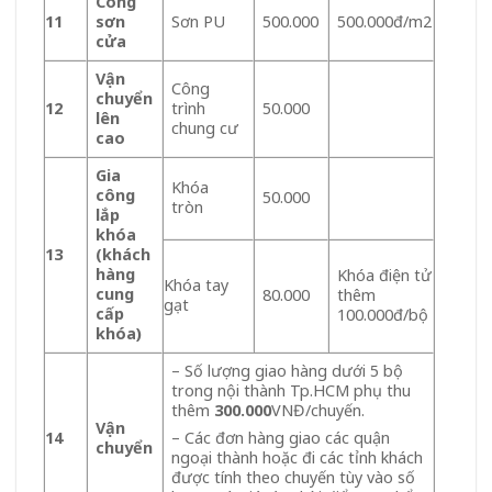
Công
11
sơn
Sơn PU
500.000
500.000đ/m2
cửa
Vận
Công
chuyển
12
trình
50.000
lên
chung cư
cao
Gia
Khóa
công
50.000
tròn
lắp
khóa
13
(khách
hàng
Khóa điện tử
Khóa tay
cung
80.000
thêm
gạt
cấp
100.000đ/bộ
khóa)
– Số lượng giao hàng dưới 5 bộ
trong nội thành Tp.HCM phụ thu
thêm
300.000
VNĐ/chuyến.
Vận
14
– Các đơn hàng giao các quận
chuyển
ngoại thành hoặc đi các tỉnh khách
được tính theo chuyến tùy vào số