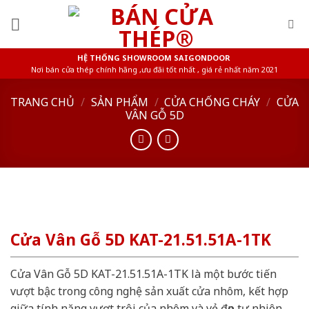
Skip
to
content
HỆ THỐNG SHOWROOM SAIGONDOOR
Nơi bán cửa thép chính hãng ,ưu đãi tốt nhất , giá rẻ nhất năm 2021
TRANG CHỦ
/
SẢN PHẨM
/
CỬA CHỐNG CHÁY
/
CỬA
VÂN GỖ 5D
Cửa Vân Gỗ 5D KAT-21.51.51A-1TK
Cửa Vân Gỗ 5D KAT-21.51.51A-1TK là một bước tiến
vượt bậc trong công nghệ sản xuất cửa nhôm, kết hợp
giữa tính năng vượt trội của nhôm và vẻ đẹp tự nhiên