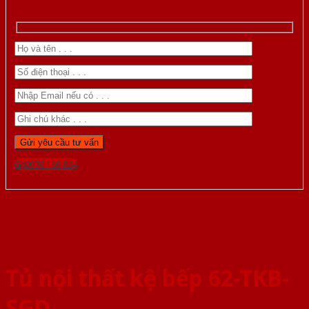
Gọi 0976.169.864
Tủ nội thất kệ bếp 62-TKB-
SGD