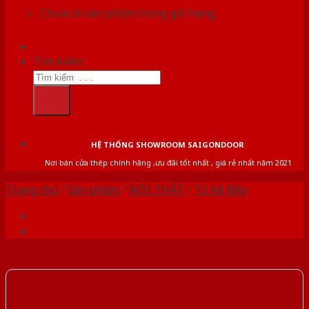
Chưa có sản phẩm trong giỏ hàng.
Tìm kiếm:
HỆ THỐNG SHOWROOM SAIGONDOOR
Nơi bán cửa thép chính hãng ,ưu đãi tốt nhất , giá rẻ nhất năm 2021
Trang chủ
/
Sản phẩm
/
NỘI THẤT
/
Tủ Kệ Bếp