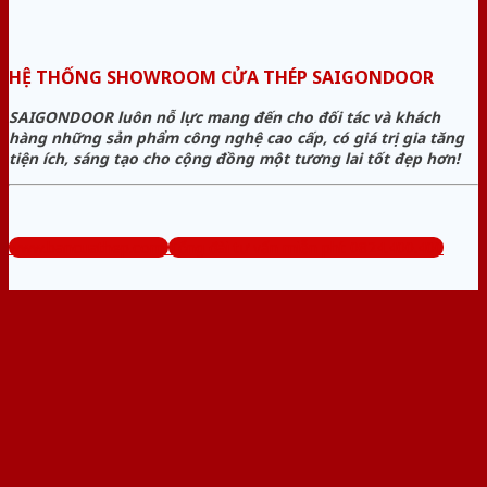
HỆ THỐNG SHOWROOM CỬA THÉP SAIGONDOOR
SAIGONDOOR luôn nỗ lực mang đến cho đối tác và khách
hàng những sản phẩm công nghệ cao cấp, có giá trị gia tăng
tiện ích, sáng tạo cho cộng đồng một tương lai tốt đẹp hơn!
www.bancuathep.com
Tổng đài tư vấn miễn phí: 0824.400.400