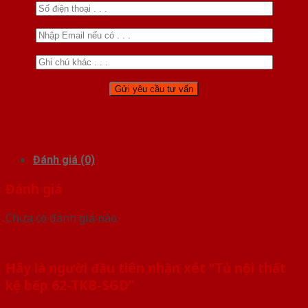
Đánh giá (0)
Đánh giá
Chưa có đánh giá nào.
Hãy là người đầu tiên nhận xét “Tủ nội thất
kệ bếp 62-TKB-SGD”