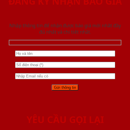
ĐĂNG KÝ NHẬN BÁO GIÁ
Nhập thông tin để nhận được báo giá mới nhât đầy
đủ nhất và chi tiết nhất.
YÊU CẦU GỌI LẠI