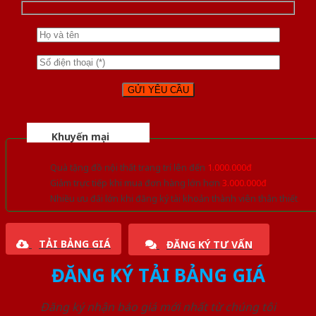
Khuyến mại
Quà tặng đồ nội thất trang trí lên đến
1.000.000đ
Giảm trực tiếp khi mua đơn hàng lớn hơn
3.000.000đ
Nhiều ưu đãi lớn khi đăng ký tài khoản thành viên thân thiết
TẢI BẢNG GIÁ
ĐĂNG KÝ TƯ VẤN
ĐĂNG KÝ TẢI BẢNG GIÁ
Đăng ký nhận báo giá mới nhất từ chúng tôi