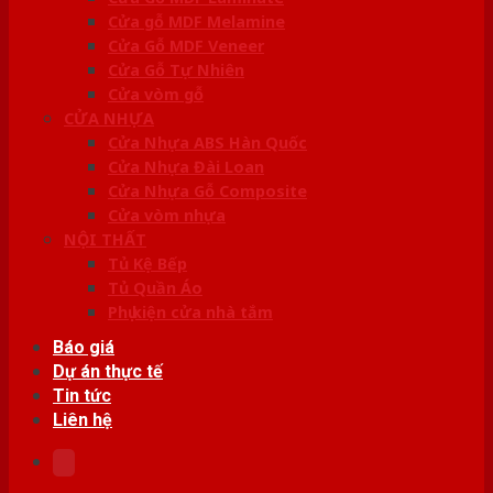
Cửa gỗ MDF Melamine
Cửa Gỗ MDF Veneer
Cửa Gỗ Tự Nhiên
Cửa vòm gỗ
CỬA NHỰA
Cửa Nhựa ABS Hàn Quốc
Cửa Nhựa Đài Loan
Cửa Nhựa Gỗ Composite
Cửa vòm nhựa
NỘI THẤT
Tủ Kệ Bếp
Tủ Quần Áo
Phụ kiện cửa nhà tắm
Báo giá
Dự án thực tế
Tin tức
Liên hệ