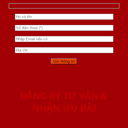
ĐĂNG KÝ TƯ VẤN &
NHẬN ƯU ĐÃI