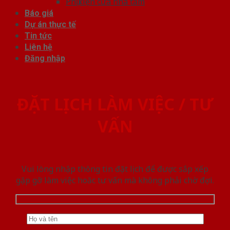
Phụ kiện cửa nhà tắm
Báo giá
Dự án thực tế
Tin tức
Liên hệ
Đăng nhập
ĐẶT LỊCH LÀM VIỆC / TƯ
VẤN
Vui lòng nhập thông tin đặt lịch để được sắp xếp
gặp gỡ làm việc hoăc tư vấn mà không phải chờ đợi.