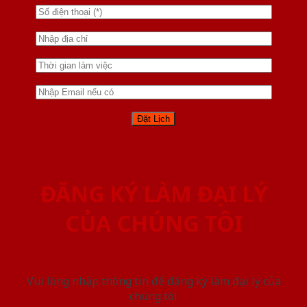
ĐĂNG KÝ LÀM ĐẠI LÝ
CỦA CHÚNG TÔI
Vui lòng nhập thông tin để đăng ký làm đại lý của
chúng tôi