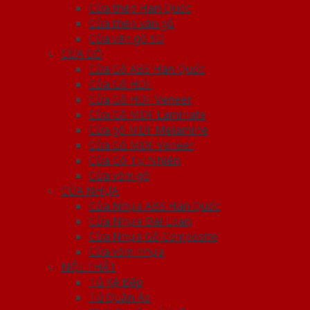
Cửa thép Hàn Quốc
Cửa thép vân gỗ
Cửa vân gỗ 5D
CỬA GỖ
Cửa Gỗ ABS Hàn Quốc
Cửa Gỗ HDF
Cửa Gỗ HDF Veneer
Cửa Gỗ MDF Laminate
Cửa gỗ MDF Melamine
Cửa Gỗ MDF Veneer
Cửa Gỗ Tự Nhiên
Cửa vòm gỗ
CỬA NHỰA
Cửa Nhựa ABS Hàn Quốc
Cửa Nhựa Đài Loan
Cửa Nhựa Gỗ Composite
Cửa vòm nhựa
NỘI THẤT
Tủ Kệ Bếp
Tủ Quần Áo