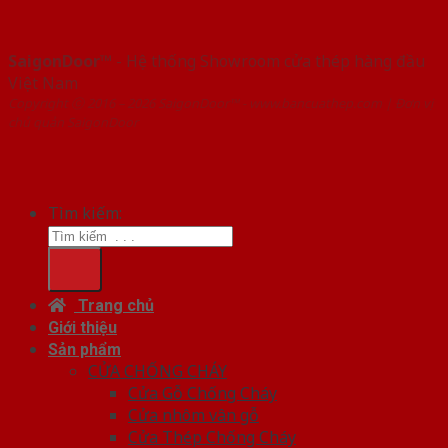
SaigonDoor™
- Hệ thống Showroom cửa thép hàng đầu
Việt Nam
Copyright ⓒ 2016 – 2026 SaigonDoor™ - www.bancuathep.com | Đơn vị
chủ quản SaigonDoor
Tìm kiếm:
Trang chủ
Giới thiệu
Sản phẩm
CỬA CHỐNG CHÁY
Cửa Gỗ Chống Cháy
Cửa nhôm vân gỗ
Cửa Thép Chống Cháy