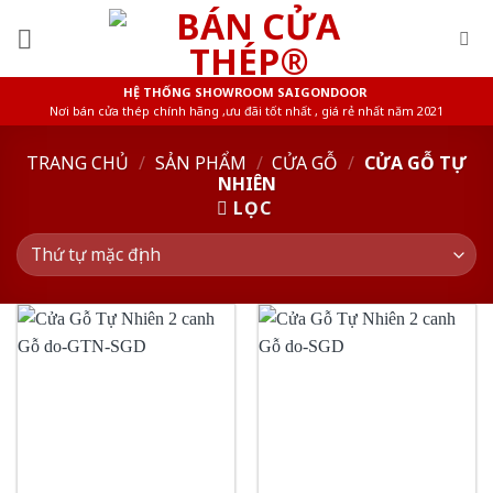
Skip
to
content
HỆ THỐNG SHOWROOM SAIGONDOOR
Nơi bán cửa thép chính hãng ,ưu đãi tốt nhất , giá rẻ nhất năm 2021
TRANG CHỦ
/
SẢN PHẨM
/
CỬA GỖ
/
CỬA GỖ TỰ
NHIÊN
LỌC