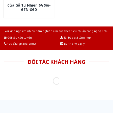
Cửa Gỗ Tự Nhiên 6A Sồi-
GTN-SGD
Với kinh nghiệm nhiêu năm nghiên cứu cửa theo tiêu chuẩn công nghệ Châu
Âu.Chúng tôi tự tin là nhà sản xuất & cung cấp hàng đầu tại Việt Nam!
Gửi yêu cầu tư vấn
Tải báo giá tổng hợp
Yêu cầu gọi lại (3 phút)
Dành cho đại lý
ĐỐI TÁC KHÁCH HÀNG