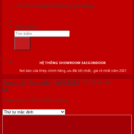
Chưa có sản phẩm trong giỏ hàng.
Tìm kiếm:
HỆ THỐNG SHOWROOM SAIGONDOOR
Nơi bán cửa thép chính hãng ,ưu đãi tốt nhất , giá rẻ nhất năm 2021
Trang chủ
/
Sản phẩm
/
NỘI THẤT
/
Tủ Quần Áo
Lọc
Showing 1–100 of 101 results