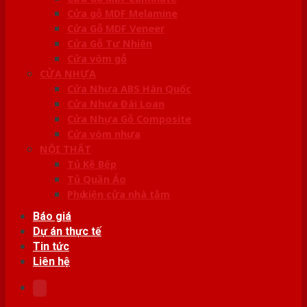
Cửa gỗ MDF Melamine
Cửa Gỗ MDF Veneer
Cửa Gỗ Tự Nhiên
Cửa vòm gỗ
CỬA NHỰA
Cửa Nhựa ABS Hàn Quốc
Cửa Nhựa Đài Loan
Cửa Nhựa Gỗ Composite
Cửa vòm nhựa
NỘI THẤT
Tủ Kệ Bếp
Tủ Quần Áo
Phụ kiện cửa nhà tắm
Báo giá
Dự án thực tế
Tin tức
Liên hệ