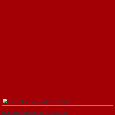
Nội thất tủ quần áo 22-TQA-SGD