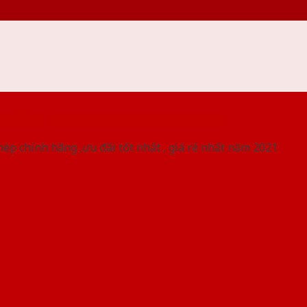
 THỐNG SHOWROOM SAIGONDOOR
ép chính hãng ,ưu đãi tốt nhất , giá rẻ nhất năm 2021