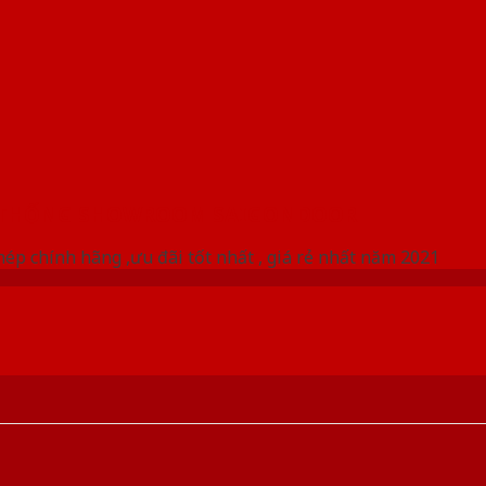
 THỐNG SHOWROOM SAIGONDOOR
ép chính hãng ,ưu đãi tốt nhất , giá rẻ nhất năm 2021