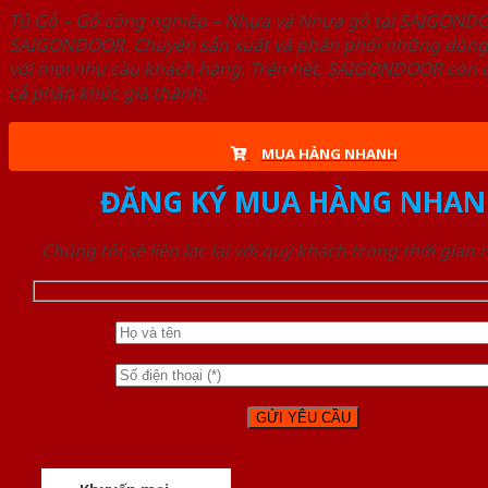
Tủ Gỗ – Gỗ công nghiêp – Nhựa và Nhựa gỗ tại SAIGOND
SAIGONDOOR. Chuyên sản xuất và phân phối những dòng T
với mọi nhu cầu khách hàng. Trên hết, SAIGONDOOR còn c
cả phân khúc giá thành.
MUA HÀNG NHANH
ĐĂNG KÝ MUA HÀNG NHAN
Chúng tôi sẽ liên lạc lại với quý khách trong thời gian