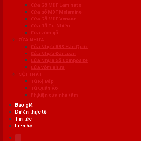
Cửa Gỗ MDF Laminate
Cửa gỗ MDF Melamine
Cửa Gỗ MDF Veneer
Cửa Gỗ Tự Nhiên
Cửa vòm gỗ
CỬA NHỰA
Cửa Nhựa ABS Hàn Quốc
Cửa Nhựa Đài Loan
Cửa Nhựa Gỗ Composite
Cửa vòm nhựa
NỘI THẤT
Tủ Kệ Bếp
Tủ Quần Áo
Phụ kiện cửa nhà tắm
Báo giá
Dự án thực tế
Tin tức
Liên hệ