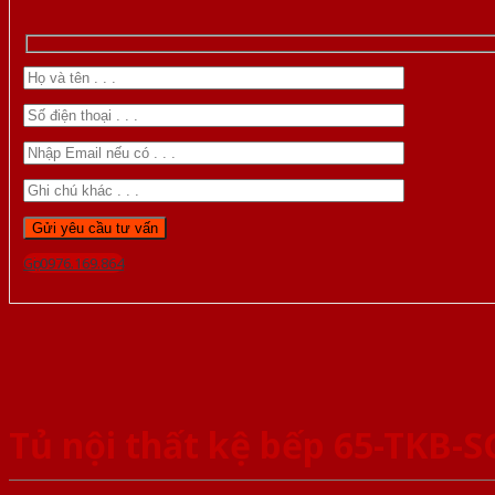
Gọi 0976.169.864
Tủ nội thất kệ bếp 65-TKB-