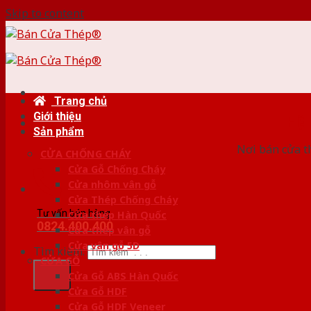
Skip to content
Trang chủ
Giới thiệu
HỆ
Sản phẩm
Nơi bán cửa th
CỬA CHỐNG CHÁY
Cửa Gỗ Chống Cháy
Cửa nhôm vân gỗ
Cửa Thép Chống Cháy
Tư vấn bán hàng
Cửa thép Hàn Quốc
0824.400.400
Cửa thép vân gỗ
Cửa vân gỗ 5D
Tìm kiếm:
CỬA GỖ
Cửa Gỗ ABS Hàn Quốc
Cửa Gỗ HDF
Cửa Gỗ HDF Veneer