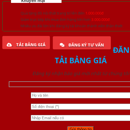
Khuyến mại
Quà tặng đồ nội thất trang trí lên đến
1.000.000đ
Giảm trực tiếp khi mua đơn hàng lớn hơn
3.000.000đ
Nhiều ưu đãi lớn khi đăng ký tài khoản thành viên thân thiết
TẢI BẢNG GIÁ
ĐĂNG KÝ TƯ VẤN
ĐĂN
TẢI BẢNG GIÁ
Đăng ký nhận báo giá mới nhất từ chúng tôi