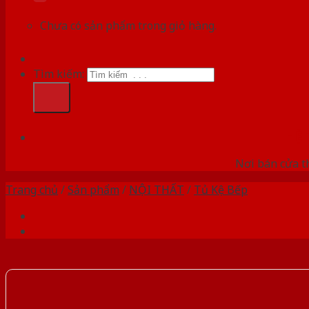
Chưa có sản phẩm trong giỏ hàng.
Tìm kiếm:
HỆ
Nơi bán cửa th
Trang chủ
/
Sản phẩm
/
NỘI THẤT
/
Tủ Kệ Bếp