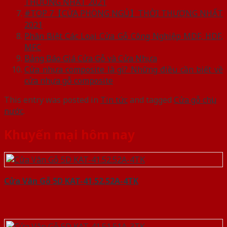
THƯỢNG NHẤT 2021
#TOP 7【CỬA PHÒNG NGỦ】THỜI THƯỢNG NHẤT
2021
Phân Biệt Các Loại Cửa Gỗ Công Nghiệp MDF, HDF,
MFC
Bảng Báo Giá Cửa Gỗ và Cửa Nhựa
Cửa nhựa composite là gì? Những điều cần biết về
cửa nhựa gỗ composite
This entry was posted in
Tin tức
and tagged
Cửa gỗ chịu
nước
.
Khuyến mại hôm nay
Cửa Vân Gỗ 5D KAT-41.52.52A-4TK