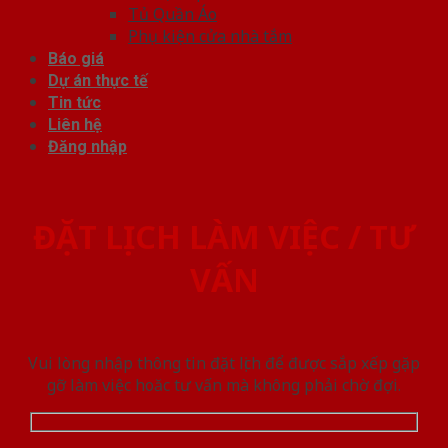
Tủ Quần Áo
Phụ kiện cửa nhà tắm
Báo giá
Dự án thực tế
Tin tức
Liên hệ
Đăng nhập
ĐẶT LỊCH LÀM VIỆC / TƯ
VẤN
Vui lòng nhập thông tin đặt lịch để được sắp xếp gặp
gỡ làm việc hoăc tư vấn mà không phải chờ đợi.