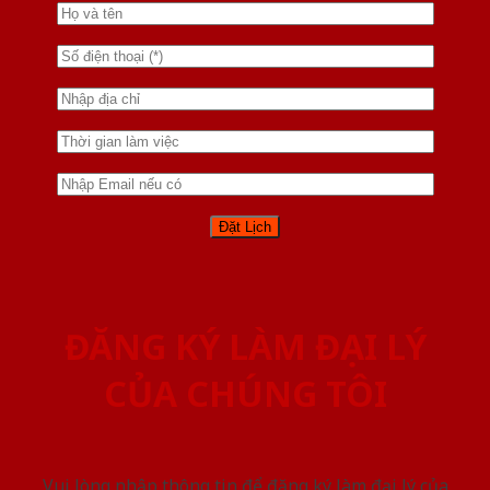
ĐĂNG KÝ LÀM ĐẠI LÝ
CỦA CHÚNG TÔI
Vui lòng nhập thông tin để đăng ký làm đại lý của