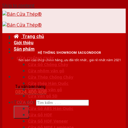
Skip to content
Trang chủ
Giới thiệu
Sản phẩm
HỆ THỐNG SHOWROOM SAIGONDOOR
CỬA CHỐNG CHÁY
Nơi bán cửa thép chính hãng ,ưu đãi tốt nhất , giá rẻ nhất năm 2021
Cửa Gỗ Chống Cháy
Cửa nhôm vân gỗ
Cửa Thép Chống Cháy
Cửa thép Hàn Quốc
Tư vấn bán hàng
Cửa thép vân gỗ
0824.400.400
Cửa vân gỗ 5D
Tìm kiếm:
CỬA GỖ
Cửa Gỗ ABS Hàn Quốc
Cửa Gỗ HDF
Cửa Gỗ HDF Veneer
Cửa Gỗ MDF Laminate