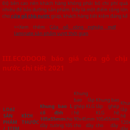
Độ bền cao nên khách hàng không phải bỏ chi phí quá
nhiều để bảo dưỡng sản phẩm. Đây là một điểm cộng lớn
cho
cửa gỗ chịu nước
giúp, khách hàng tiết kiệm đáng kể
>>Xem thêm:
Cửa gỗ công nghiệp mdf
laminate sản phẩm vượt thời gian
III.ECODOOR báo giá cửa gỗ chịu
nước chi tiết 2021
Khung
bao lắp
Khung bao
Kh
Khung bao L
ghép KLG
lắp ghép
LOẠI
lắp
cố định :
hệ
KLG hệ
SẢN
KÍCH
hệ
105x55mm
cho
90x45mm
105x55mm
PHẨM
THƯỚC
120
dầy tường 105
cho dầy
cho dầy
/ ITEM
dầ