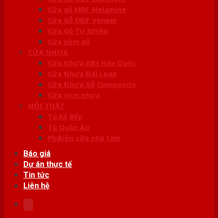
Cửa gỗ MDF Melamine
Cửa Gỗ MDF Veneer
Cửa Gỗ Tự Nhiên
Cửa vòm gỗ
CỬA NHỰA
Cửa Nhựa ABS Hàn Quốc
Cửa Nhựa Đài Loan
Cửa Nhựa Gỗ Composite
Cửa vòm nhựa
NỘI THẤT
Tủ Kệ Bếp
Tủ Quần Áo
Phụ kiện cửa nhà tắm
Báo giá
Dự án thực tế
Tin tức
Liên hệ