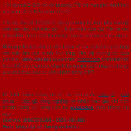
+ Ví dụ mã B-243 thì đó là dòng SYB bề mặt phủ da (film),
mã màu số: 2, kiểu mẫu cửa: 43
+ Ví dụ mã LX-152 thì là dòng Luxury bề mặt phủ vân gỗ
sơn cao cấp, mã màu số: 1, kiểu mẫu cửa: 52. Tất cả các
mẫu kiểu cửa có thể làm được cho các mã màu khác nhau.
Nếu quý khách cần tư vấn thêm về các loại cửa phù hợp
với mái ấm của mình. Vui lòng liên hệ chúng tôi qua
Hotline :
0855 400 400
và website:
ecodoor.vn
sớm nhất để
được hỗ trợ chăm sóc khách hàng một cách nhanh chóng,
giải đáp thắc mắc tư vấn khách hàng 24/7.
Để biết thêm thông tin về các sản phẩm
cửa gỗ
–
cửa
nhựa
–
cửa gỗ công nghiệp
và nhận báo giá chi tiết.
Khách hàng vui lòng liên hệ
ECODOOR
theo thông tin
sau:
Hotline:
0886.500.500 – 0855.400.400
Hoặc truy cập hệ thống website: