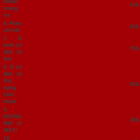
nhôm
150
trang
trí
6. Phào
650
chỉ nổi
7. Ô
kính cố
750
định (ô
fix)
8. Ô cố
định (ô
fix)
950
dạng
tấm
nhựa
9.
KHUNG
200
NẸP (1
MẶT)
10.