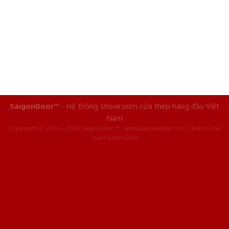
SaigonDoor™
- Hệ thống Showroom cửa thép hàng đầu Việt
Nam
Copyright ⓒ 2016 – 2026 SaigonDoor™ - www.bancuathep.com | Đơn vị chủ
quản SaigonDoor