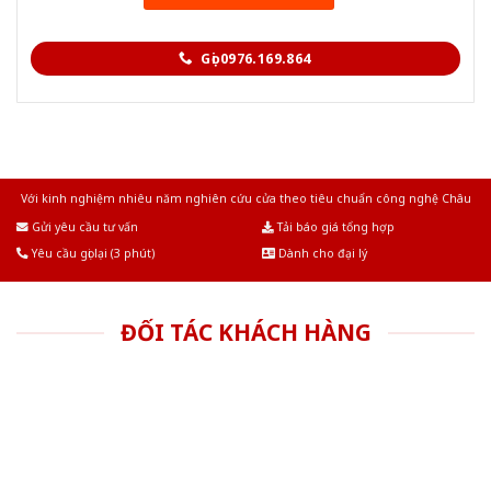
Gọi 0976.169.864
Với kinh nghiệm nhiêu năm nghiên cứu cửa theo tiêu chuẩn công nghệ Châu
Âu.Chúng tôi tự tin là nhà sản xuất & cung cấp hàng đầu tại Việt Nam!
Gửi yêu cầu tư vấn
Tải báo giá tổng hợp
Yêu cầu gọi lại (3 phút)
Dành cho đại lý
ĐỐI TÁC KHÁCH HÀNG