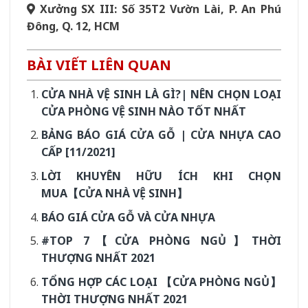
Xưởng SX III: Số 35T2 Vườn Lài, P. An Phú
Đông, Q. 12, HCM
BÀI VIẾT LIÊN QUAN
CỬA NHÀ VỆ SINH LÀ GÌ?| NÊN CHỌN LOẠI
CỬA PHÒNG VỆ SINH NÀO TỐT NHẤT
BẢNG BÁO GIÁ CỬA GỖ | CỬA NHỰA CAO
CẤP [11/2021]
LỜI KHUYÊN HỮU ÍCH KHI CHỌN
MUA【CỬA NHÀ VỆ SINH】
BÁO GIÁ CỬA GỖ VÀ CỬA NHỰA
#TOP 7【CỬA PHÒNG NGỦ】THỜI
THƯỢNG NHẤT 2021
TỔNG HỢP CÁC LOẠI 【CỬA PHÒNG NGỦ】
THỜI THƯỢNG NHẤT 2021