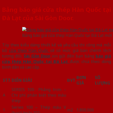
Bảng báo giá cửa thép Hàn Quốc tại
Đà Lạt của Sài Gòn Door.
Bảng báo giá cửa thép Hàn Quốc tại Đà Lạt mới
Tùy theo kiểu dáng thiết kế và yêu cầu thi công mà mỗi
bộ
cửa thép Hàn Quốc
sẽ có mức giá bán chênh lệch
tương đối.
Sài Gòn Door
xin gửi đến bạn bảng
báo giá
cửa thép Hàn Quốc tại Đà Lạt
được chia theo dòng
bình dân và cao cấp.
ĐƠN
SỐ
STT
DIỄN GIẢI
ĐVT
GIÁ
LƯỢNG
SERIES 100- Phẳng trơn –
A
Chi phí phân biệt theo màu
thép
Series 100 – Thép màu V
1
m2
1.800.000
(bạc)/ hoặc 101: