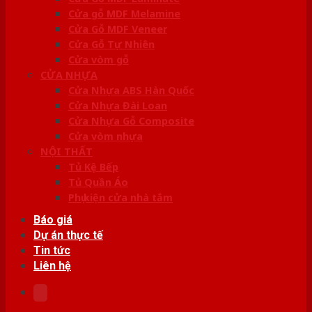
Cửa gỗ MDF Melamine
Cửa Gỗ MDF Veneer
Cửa Gỗ Tự Nhiên
Cửa vòm gỗ
CỬA NHỰA
Cửa Nhựa ABS Hàn Quốc
Cửa Nhựa Đài Loan
Cửa Nhựa Gỗ Composite
Cửa vòm nhựa
NỘI THẤT
Tủ Kệ Bếp
Tủ Quần Áo
Phụ kiện cửa nhà tắm
Báo giá
Dự án thực tế
Tin tức
Liên hệ