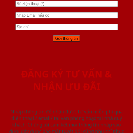
ĐĂNG KÝ TƯ VẤN &
NHẬN ƯU ĐÃI
Nhập thông tin để nhận được tư vấn miễn phí qua
điện thoại / email/ tại văn phòng hoặc tại nhà quý
khách. Chúng tôi cam kết mọi thông tin nhập vào
dưới đây được bảo mật tuyệt đối cũng như chỉ phục