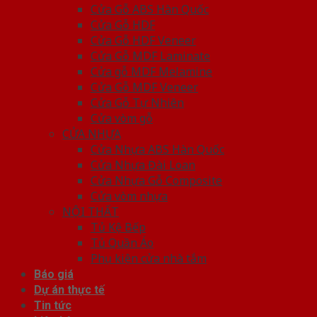
Cửa Gỗ ABS Hàn Quốc
Cửa Gỗ HDF
Cửa Gỗ HDF Veneer
Cửa Gỗ MDF Laminate
Cửa gỗ MDF Melamine
Cửa Gỗ MDF Veneer
Cửa Gỗ Tự Nhiên
Cửa vòm gỗ
CỬA NHỰA
Cửa Nhựa ABS Hàn Quốc
Cửa Nhựa Đài Loan
Cửa Nhựa Gỗ Composite
Cửa vòm nhựa
NỘI THẤT
Tủ Kệ Bếp
Tủ Quần Áo
Phụ kiện cửa nhà tắm
Báo giá
Dự án thực tế
Tin tức