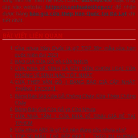
lòng liên hệ liên hệ HOLTLINE:
0824.400.400
hoặc truy
cập vào website:
https://cuanhualoithep.cc/
để nhận
được bảng
báo giá cửa thép Hàn Quốc tại Đà Lạt
chi
tiết nhất.
BÀI VIẾT LIÊN QUAN
Cửa nhựa Hàn Quốc là gì? TOP 30+ mẫu cửa hàn
quốc hiện đại 2021
BÁO GIÁ CỬA GỖ VÀ CỬA NHỰA
CỬA NHÀ VỆ SINH LÀ GÌ?| NÊN CHỌN LOẠI CỬA
PHÒNG VỆ SINH NÀO TỐT NHẤT
CỬA THÉP VÂN GỖ | BẢNG BÁO GIÁ CẬP NHẬT
THÁNG【7/2021】
Bảng Báo Giá Cửa Gỗ Chống Cháy, Cửa Thép Chống
Cháy
Bảng Báo Giá Cửa Gỗ và Cửa Nhựa
CỬA NHÀ TẮM | CỬA NHÀ VỆ SINH GIÁ RẺ TẠI
TPHCM
Cửa nhựa ABS là gì? Có nên dùng cửa nhựa abs?
TOP 50 MẪU【KỆ BẾP ĐẸP】- THEO XU HƯỚNG