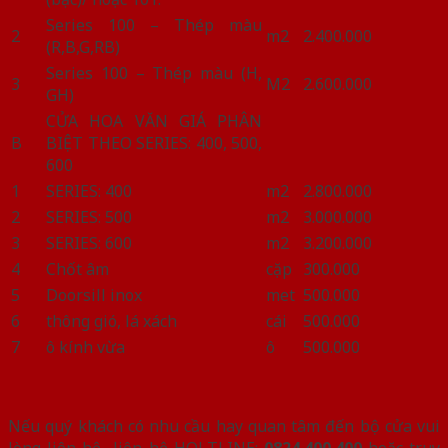
Series 100 – Thép màu
2
m2
2.400.000
(R,B,G,RB)
Series 100 – Thép màu (H,
3
M2
2.600.000
GH)
CỬA HOA VĂN GIÁ PHÂN
B
BIỆT THEO SERIES: 400, 500,
600
1
SERIES: 400
m2
2.800.000
2
SERIES: 500
m2
3.000.000
3
SERIES: 600
m2
3.200.000
4
Chốt âm
cặp
300.000
5
Doorsill inox
met
500.000
6
thông gió, lá xách
cái
500.000
7
ô kính vừa
ô
500.000
Nếu quý khách có nhu cầu hay quan tâm đến bộ cửa vui