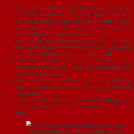
Thép mạ điện: Đây là chất liệu chính của bộ cửa, với
2 tấm thép dày khoảng 0,8-1,2mm. Nguyên liệu thép
này mang đến độ bền cho cửa lên đến 30 năm
không gây ra tình trạng cong vênh, biến dạng, mối
mọt hay bị bong trong khi tiếp xúc với nước.
Giấy chống cháy Honeycomb: Được lót vào giữa
khoảng không của 2 tấm thép, tăng khả năng chống
cháy, kéo dài thời gian bắt lửa ra bên ngoài.
Chân cửa: Với bộ phận Doorsill được bịt kín giữa
cánh cửa và nền nhà, tránh tình trạng thoát hơi
lạnh khi bật điều hòa.
Cánh cửa: Được đơn vị thi công đặc biệt thiết kế tay
nắm chịu lực giúp việc đóng, mở cửa trở nên nhẹ
nhàng hơn.
Một số bộ phận khác như:
bản lề
, khóa,
khung cửa
,
chốt,… tùy thuộc vào mong muốn sử dụng của khách
hàng.
Cấu tạo bộ cửa thép Hàn Quốc hoàn chỉnh