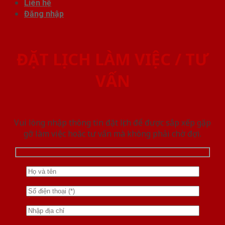
Liên hệ
Đăng nhập
ĐẶT LỊCH LÀM VIỆC / TƯ
VẤN
Vui lòng nhập thông tin đặt lịch để được sắp xếp gặp
gỡ làm việc hoăc tư vấn mà không phải chờ đợi.