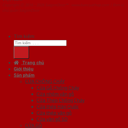
Copyright ⓒ 2016 – 2026 SaigonDoor™ - www.bancuathep.com | Đơn vị
chủ quản SaigonDoor
Tìm kiếm:
Trang chủ
Giới thiệu
Sản phẩm
CỬA CHỐNG CHÁY
Cửa Gỗ Chống Cháy
Cửa nhôm vân gỗ
Cửa Thép Chống Cháy
Cửa thép Hàn Quốc
Cửa thép vân gỗ
Cửa vân gỗ 5D
CỬA GỖ