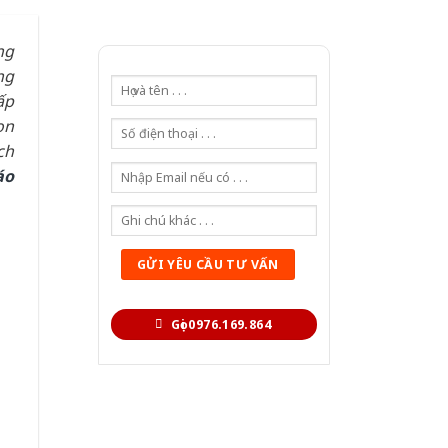
ng
ng
ấp
ọn
ch
áo
Gọi 0976.169.864