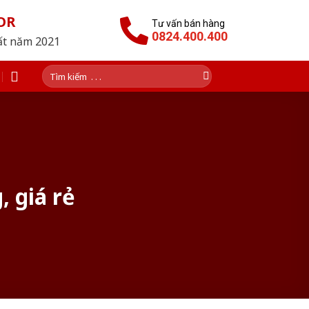
OR
Tư vấn bán hàng
0824.400.400
hất năm 2021
Tìm
kiếm:
 giá rẻ