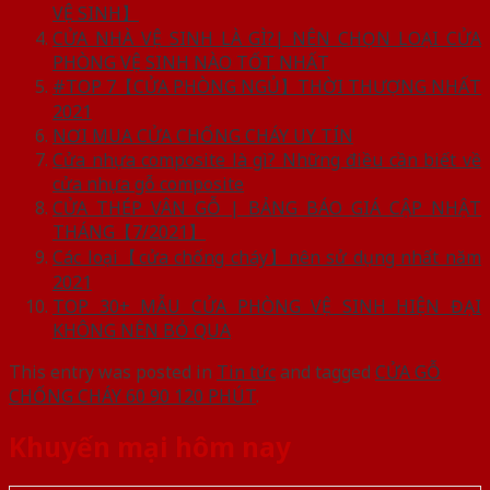
VỆ SINH】
CỬA NHÀ VỆ SINH LÀ GÌ?| NÊN CHỌN LOẠI CỬA
PHÒNG VỆ SINH NÀO TỐT NHẤT
#TOP 7【CỬA PHÒNG NGỦ】THỜI THƯỢNG NHẤT
2021
NƠI MUA CỬA CHỐNG CHÁY UY TÍN
Cửa nhựa composite là gì? Những điều cần biết về
cửa nhựa gỗ composite
CỬA THÉP VÂN GỖ | BẢNG BÁO GIÁ CẬP NHẬT
THÁNG【7/2021】
Các loại【cửa chống cháy】nên sử dụng nhất năm
2021
TOP 30+ MẪU CỬA PHÒNG VỆ SINH HIỆN ĐẠI
KHÔNG NÊN BỎ QUA
This entry was posted in
Tin tức
and tagged
CỬA GỖ
CHỐNG CHÁY 60 90 120 PHÚT
.
Khuyến mại hôm nay