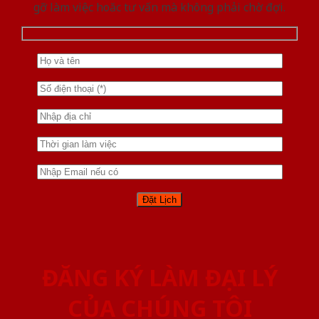
gỡ làm việc hoăc tư vấn mà không phải chờ đợi.
ĐĂNG KÝ LÀM ĐẠI LÝ
CỦA CHÚNG TÔI