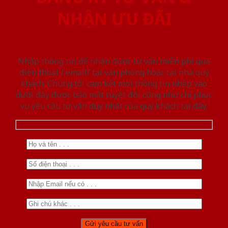
NHẬN ƯU ĐÃI
Nhập thông tin để nhận được tư vấn miễn phí qua
điện thoại / email/ tại văn phòng hoặc tại nhà quý
khách. Chúng tôi cam kết mọi thông tin nhập vào
dưới đây được bảo mật tuyệt đối cũng như chỉ phục
vụ yêu cầu tư vấn duy nhất của quý khách tại đây.