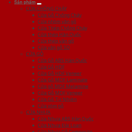
Sản phẩm
CỬA CHỐNG CHÁY
Cửa Gỗ Chống Cháy
Cửa nhôm vân gỗ
Cửa Thép Chống Cháy
Cửa thép Hàn Quốc
Cửa thép vân gỗ
Cửa vân gỗ 5D
CỬA GỖ
Cửa Gỗ ABS Hàn Quốc
Cửa Gỗ HDF
Cửa Gỗ HDF Veneer
Cửa Gỗ MDF Laminate
Cửa gỗ MDF Melamine
Cửa Gỗ MDF Veneer
Cửa Gỗ Tự Nhiên
Cửa vòm gỗ
CỬA NHỰA
Cửa Nhựa ABS Hàn Quốc
Cửa Nhựa Đài Loan
Cửa Nhựa Gỗ Composite