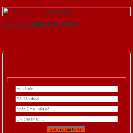
Cửa Vân Gỗ 5D KA-41.40.40A-3TK