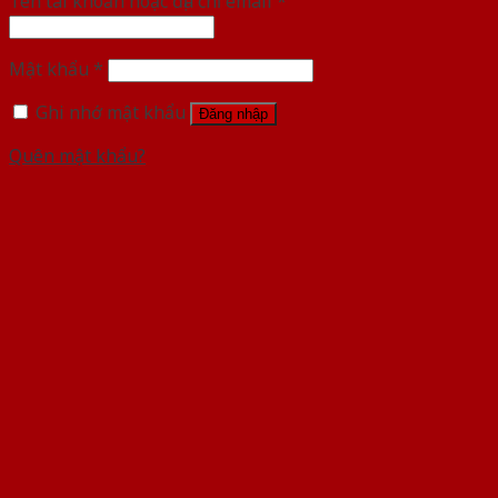
Tên tài khoản hoặc địa chỉ email
*
Mật khẩu
*
Ghi nhớ mật khẩu
Đăng nhập
Quên mật khẩu?