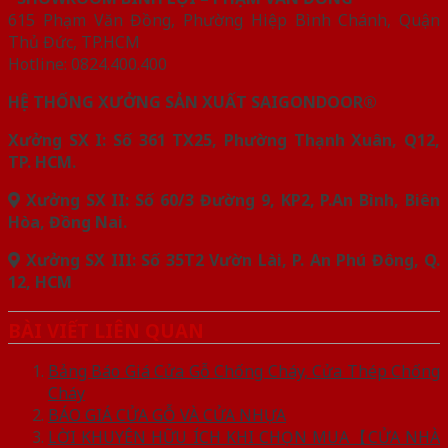
615 Phạm Văn Đồng, Phường Hiệp Bình Chánh, Quận
Thủ Đức, TP.HCM
Hotline: 0824.400.400
HỆ THỐNG XƯỞNG SẢN XUẤT SAIGONDOOR®
Xưởng SX I: Số 361 TX25, Phường Thạnh Xuân, Q12,
TP. HCM.
Xưởng SX II: Số 60/3 Đường 9, KP2, P.An Bình, Biên
Hòa, Đồng Nai.
Xưởng SX III: Số 35T2 Vườn Lài, P. An Phú Đông, Q.
12, HCM
BÀI VIẾT LIÊN QUAN
Bảng Báo Giá Cửa Gỗ Chống Cháy, Cửa Thép Chống
Cháy
BÁO GIÁ CỬA GỖ VÀ CỬA NHỰA
LỜI KHUYÊN HỮU ÍCH KHI CHỌN MUA【CỬA NHÀ