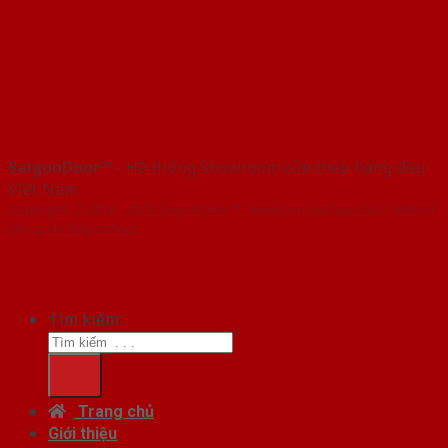
SaigonDoor™
- Hệ thống Showroom cửa thép hàng đầu
Việt Nam
Copyright ⓒ 2016 – 2026 SaigonDoor™ - www.bancuathep.com | Đơn vị
chủ quản SaigonDoor
Tìm kiếm:
Trang chủ
Giới thiệu