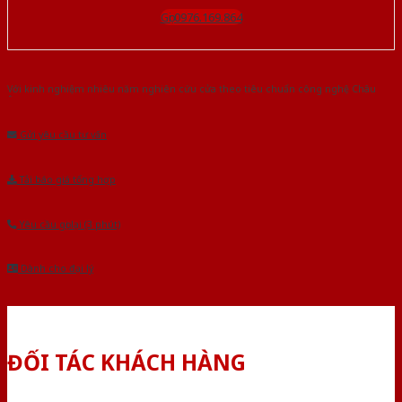
Gọi 0976.169.864
Với kinh nghiệm nhiêu năm nghiên cứu cửa theo tiêu chuẩn công nghệ Châu
Âu.Chúng tôi tự tin là nhà sản xuất & cung cấp hàng đầu tại Việt Nam!
Gửi yêu cầu tư vấn
Tải báo giá tổng hợp
Yêu cầu gọi lại (3 phút)
Dành cho đại lý
ĐỐI TÁC KHÁCH HÀNG