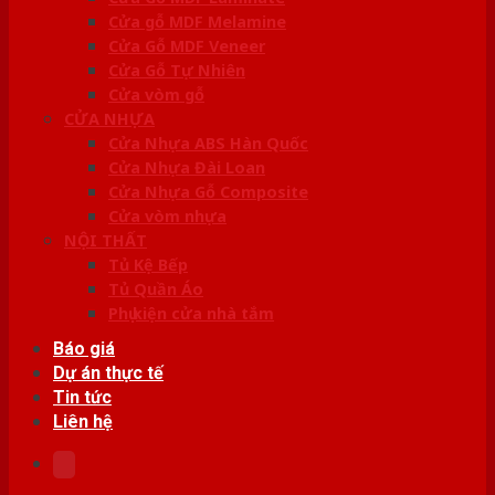
Cửa gỗ MDF Melamine
Cửa Gỗ MDF Veneer
Cửa Gỗ Tự Nhiên
Cửa vòm gỗ
CỬA NHỰA
Cửa Nhựa ABS Hàn Quốc
Cửa Nhựa Đài Loan
Cửa Nhựa Gỗ Composite
Cửa vòm nhựa
NỘI THẤT
Tủ Kệ Bếp
Tủ Quần Áo
Phụ kiện cửa nhà tắm
Báo giá
Dự án thực tế
Tin tức
Liên hệ