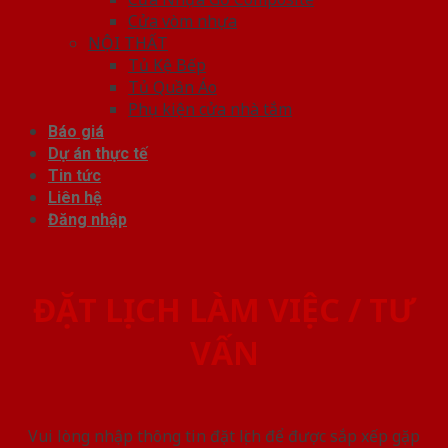
Cửa vòm nhựa
NỘI THẤT
Tủ Kệ Bếp
Tủ Quần Áo
Phụ kiện cửa nhà tắm
Báo giá
Dự án thực tế
Tin tức
Liên hệ
Đăng nhập
ĐẶT LỊCH LÀM VIỆC / TƯ
VẤN
Vui lòng nhập thông tin đặt lịch để được sắp xếp gặp