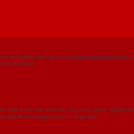
 trên thị trường hiện nay. Vậy
cửa thép chống cháy là gì
?. 
tìm câu trả lời!
 một thiết bị nội thất dành cho công trình, nhà ở. Nguyên li
ạn, bảo vệ tính mạng và tài sản cho gia đình.