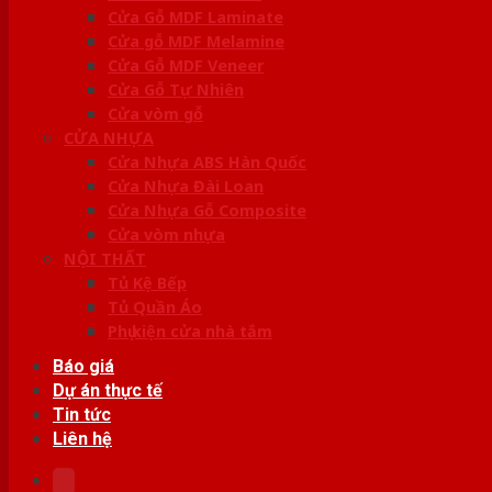
Cửa Gỗ MDF Laminate
Cửa gỗ MDF Melamine
Cửa Gỗ MDF Veneer
Cửa Gỗ Tự Nhiên
Cửa vòm gỗ
CỬA NHỰA
Cửa Nhựa ABS Hàn Quốc
Cửa Nhựa Đài Loan
Cửa Nhựa Gỗ Composite
Cửa vòm nhựa
NỘI THẤT
Tủ Kệ Bếp
Tủ Quần Áo
Phụ kiện cửa nhà tắm
Báo giá
Dự án thực tế
Tin tức
Liên hệ