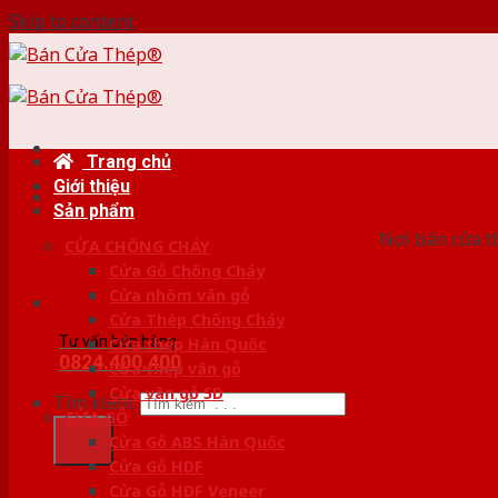
Skip to content
Trang chủ
Giới thiệu
HỆ
Sản phẩm
Nơi bán cửa th
CỬA CHỐNG CHÁY
Cửa Gỗ Chống Cháy
Cửa nhôm vân gỗ
Cửa Thép Chống Cháy
Tư vấn bán hàng
Cửa thép Hàn Quốc
0824.400.400
Cửa thép vân gỗ
Cửa vân gỗ 5D
Tìm kiếm:
CỬA GỖ
Cửa Gỗ ABS Hàn Quốc
Cửa Gỗ HDF
Cửa Gỗ HDF Veneer