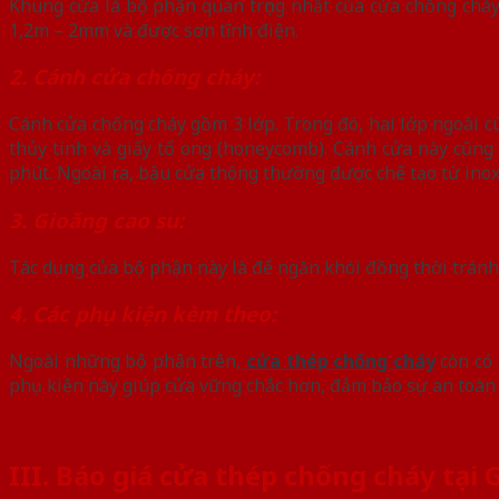
Khung cửa là bộ phận quan trọng nhất của cửa chống cháy
1,2m – 2mm và được sơn tĩnh điện.
2. Cánh cửa chống cháy:
Cánh cửa chống cháy gồm 3 lớp. Trong đó, hai lớp ngoài c
thủy tinh và giấy tổ ong (honeycomb). Cánh cửa này cũng
phút. Ngoài ra, bậu cửa thông thường được chế tạo từ inox
3. Gioăng cao su:
Tác dụng của bộ phận này là để ngăn khói đồng thời tránh
4. Các phụ kiện kèm theo:
Ngoài những bộ phận trên,
cửa thép chống cháy
còn có 
phụ kiện này giúp cửa vững chắc hơn, đảm bảo sự an toàn k
III. Báo giá cửa thép chống cháy tại