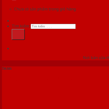
Chưa có sản phẩm trong giỏ hàng.
Tìm kiếm:
HỆ
Nơi bán cửa th
Tin tức
CỬA THÉP CHỐNG CHÁY LÀ 