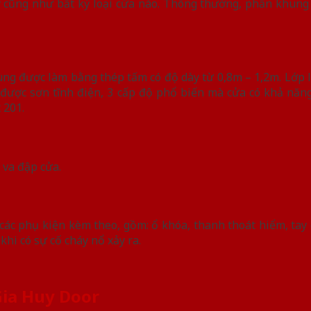
 cũng như bất kỳ loại cửa nào. Thông thường, phần khung 
ùng được làm bằng thép tấm có độ dày từ 0,8m – 1,2m. Lớp l
 được sơn tĩnh điện, 3 cấp độ phổ biến mà cửa có khả năng
 201.
 va đập cửa.
các phụ kiện kèm theo, gồm: ổ khóa, thanh thoát hiểm, tay
hi có sự cố cháy nổ xảy ra.
 Gia Huy Door