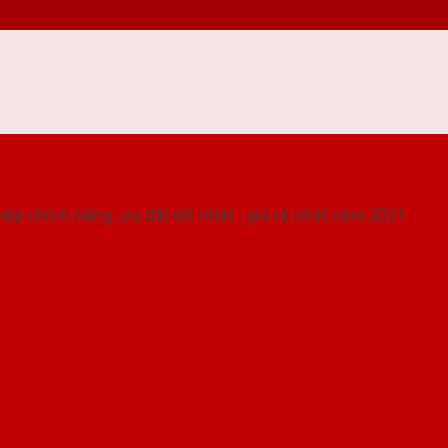
 THỐNG SHOWROOM SAIGONDOOR
ép chính hãng ,ưu đãi tốt nhất , giá rẻ nhất năm 2021