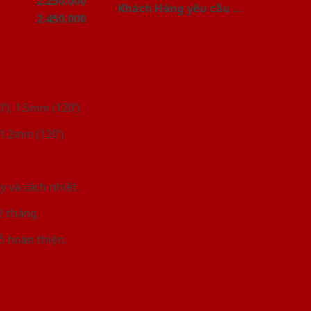
2.250.000
Khách Hàng yêu cầu …
2.450.000
), 1.5mm (120’).
1.2mm (120’).
 và cách nhiệt.
2 tháng.
ỗ hoàn thiện.