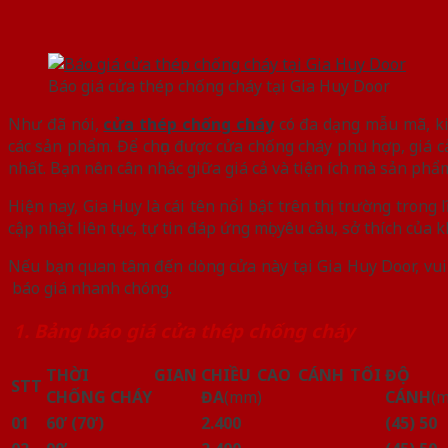
Báo giá cửa thép chống cháy tại Gia Huy Door
Như đã nói,
cửa thép chống cháy
có đa dạng mẫu mã, ki
các sản phẩm. Để chọn được cửa chống cháy phù hợp, giá c
nhất. Bạn nên cân nhắc giữa giá cả và tiện ích mà sản phẩ
Hiện nay, Gia Huy là cái tên nổi bật trên thị trường trong 
cập nhật liên tục, tự tin đáp ứng mọi yêu cầu, sở thích của 
Nếu bạn quan tâm đến dòng cửa này tại Gia Huy Door, vui
báo giá nhanh chóng.
1. Bảng báo giá cửa thép chống cháy
THỜI GIAN
CHIỀU CAO CÁNH TỐI
ĐỘ 
STT
CHỐNG CHÁY
ĐA
(mm)
CÁNH
(
01
60’ (70’)
2.400
(45) 50