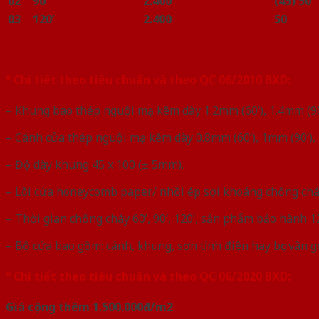
02
90’
2.400
(45) 50
03
120’
2.400
50
° Chi tiết theo tiêu chuẩn và theo QC 06/2010 BXD:
– Khung bao thép nguội mạ kẽm dày 1.2mm (60’), 1.4mm (90’
– Cánh cửa thép nguội mạ kẽm dày 0.8mm (60’), 1mm (90’), 
– Độ dày khung 45 x 100 (± 5mm).
– Lõi cửa honeycomb paper/ nhồi ép sợi khoáng chống cháy
– Thời gian chống cháy 60’, 90’, 120’, sản phẩm bảo hành 1
– Bộ cửa bao gồm: cánh, khung, sơn tỉnh điện hay bọc vân g
° Chi tiết theo tiêu chuẩn và theo QC 06/2020 BXD:
Giá cộng thêm 1.500.000đ/m2