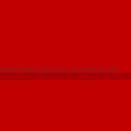
 THỐNG SHOWROOM SAIGONDOOR
ép chính hãng ,ưu đãi tốt nhất , giá rẻ nhất năm 2021
GÌ