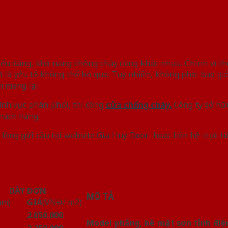
ểu dáng, khả năng chống cháy cũng khác nhau. Chính vì th
ả là yếu tố không thể bỏ qua. Tuy nhiên, không phải bao g
m mang lại.
lĩnh vực phân phối, thi công
cửa chống cháy.
Công ty sở hữ
khách hàng.
 lòng gửi cầu tại website
Gia Huy Door
hoặc liên hệ trực ti
DÀY
ĐƠN
MÔ TẢ
mm)
GIÁ
(VNĐ/ m2)
2.050.000
Model phẵng, bề mặt sơn tỉnh đi