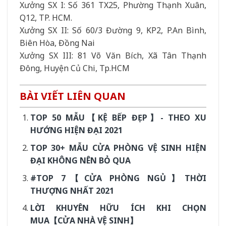
Xưởng SX I: Số 361 TX25, Phường Thạnh Xuân,
Q12, TP. HCM.
Xưởng SX II: Số 60/3 Đường 9, KP2, P.An Bình,
Biên Hòa, Đồng Nai
Xưởng SX III: 81 Võ Văn Bích, Xã Tân Thạnh
Đông, Huyện Củ Chi, Tp.HCM
BÀI VIẾT LIÊN QUAN
TOP 50 MẪU【KỆ BẾP ĐẸP】- THEO XU
HƯỚNG HIỆN ĐẠI 2021
TOP 30+ MẪU CỬA PHÒNG VỆ SINH HIỆN
ĐẠI KHÔNG NÊN BỎ QUA
#TOP 7【CỬA PHÒNG NGỦ】THỜI
THƯỢNG NHẤT 2021
LỜI KHUYÊN HỮU ÍCH KHI CHỌN
MUA【CỬA NHÀ VỆ SINH】