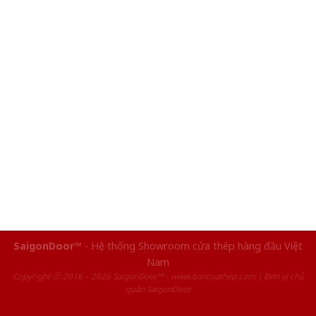
SaigonDoor™
- Hệ thống Showroom cửa thép hàng đầu Việt
Nam
Copyright ⓒ 2016 – 2026 SaigonDoor™ - www.bancuathep.com | Đơn vị chủ
quản SaigonDoor