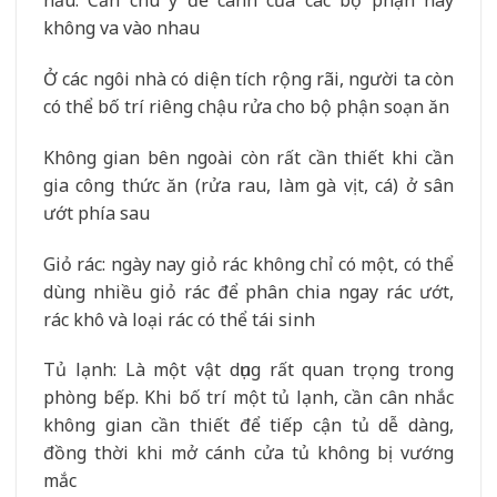
nấu. Cần chú ý để cánh của các bộ phận này
không va vào nhau
Ở các ngôi nhà có diện tích rộng rãi, người ta còn
có thể bố trí riêng chậu rửa cho bộ phận soạn ăn
Không gian bên ngoài còn rất cần thiết khi cần
gia công thức ăn (rửa rau, làm gà vịt, cá) ở sân
ướt phía sau
Giỏ rác: ngày nay giỏ rác không chỉ có một, có thể
dùng nhiều giỏ rác để phân chia ngay rác ướt,
rác khô và loại rác có thể tái sinh
Tủ lạnh: Là một vật dụng rất quan trọng trong
phòng bếp. Khi bố trí một tủ lạnh, cần cân nhắc
không gian cần thiết để tiếp cận tủ dễ dàng,
đồng thời khi mở cánh cửa tủ không bị vướng
mắc