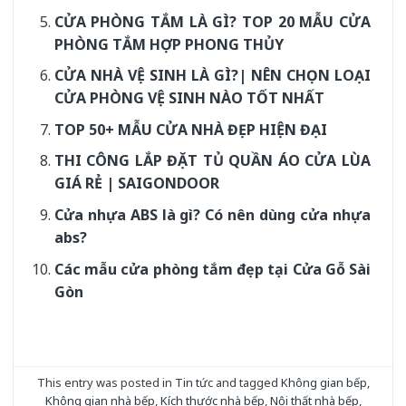
CỬA PHÒNG TẮM LÀ GÌ? TOP 20 MẪU CỬA
PHÒNG TẮM HỢP PHONG THỦY
CỬA NHÀ VỆ SINH LÀ GÌ?| NÊN CHỌN LOẠI
CỬA PHÒNG VỆ SINH NÀO TỐT NHẤT
TOP 50+ MẪU CỬA NHÀ ĐẸP HIỆN ĐẠI
THI CÔNG LẮP ĐẶT TỦ QUẦN ÁO CỬA LÙA
GIÁ RẺ | SAIGONDOOR
Cửa nhựa ABS là gì? Có nên dùng cửa nhựa
abs?
Các mẫu cửa phòng tắm đẹp tại Cửa Gỗ Sài
Gòn
This entry was posted in
Tin tức
and tagged
Không gian bếp
,
Không gian nhà bếp
,
Kích thước nhà bếp
,
Nội thất nhà bếp
,