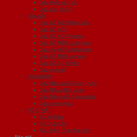
Cửa thép vân gỗ
Cửa vân gỗ 5D
CỬA GỖ
Cửa Gỗ ABS Hàn Quốc
Cửa Gỗ HDF
Cửa Gỗ HDF Veneer
Cửa Gỗ MDF Laminate
Cửa gỗ MDF Melamine
Cửa Gỗ MDF Veneer
Cửa Gỗ Tự Nhiên
Cửa vòm gỗ
CỬA NHỰA
Cửa Nhựa ABS Hàn Quốc
Cửa Nhựa Đài Loan
Cửa Nhựa Gỗ Composite
Cửa vòm nhựa
NỘI THẤT
Tủ Kệ Bếp
Tủ Quần Áo
Phụ kiện cửa nhà tắm