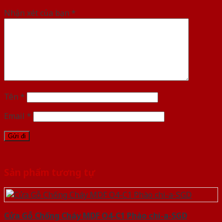
Nhận xét của bạn
*
Tên
*
Email
*
Sản phẩm tương tự
Cửa Gỗ Chống Cháy MDF O4-C1 Phào chi-a-SGD