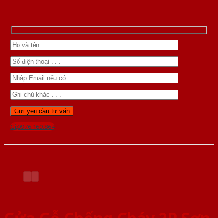
Gọi 0976.169.864
Cửa Gỗ Chống Cháy 2P Sơn