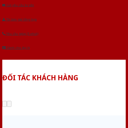
Gửi yêu cầu tư vấn
Tải báo giá tổng hợp
Yêu cầu gọi lại (3 phút)
Dành cho đại lý
ĐỐI TÁC KHÁCH HÀNG