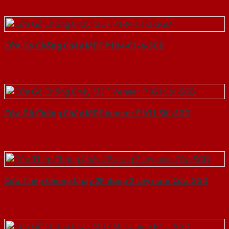
Cửa Gỗ Chống Cháy MDF P1R4-C1-a-SGD
Cửa Gỗ Chống Cháy MDF Veneer P1G1 Sồi-SGD
Cửa Thép Chống Cháy 2P dung 2 tay nam Cửa-SGD