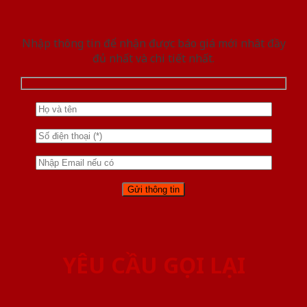
Nhập thông tin để nhận được báo giá mới nhât đầy
đủ nhất và chi tiết nhất.
YÊU CẦU GỌI LẠI