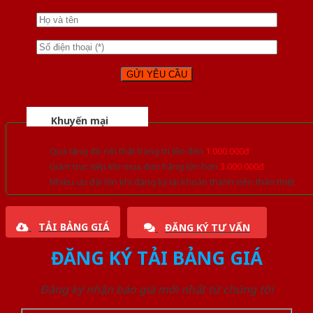
Khuyến mại
Quà tặng đồ nội thất trang trí lên đến
1.000.000đ
Giảm trực tiếp khi mua đơn hàng lớn hơn
3.000.000đ
Nhiều ưu đãi lớn khi đăng ký tài khoản thành viên thân thiết
TẢI BẢNG GIÁ
ĐĂNG KÝ TƯ VẤN
ĐĂNG KÝ TẢI BẢNG GIÁ
Đăng ký nhận báo giá mới nhất từ chúng tôi