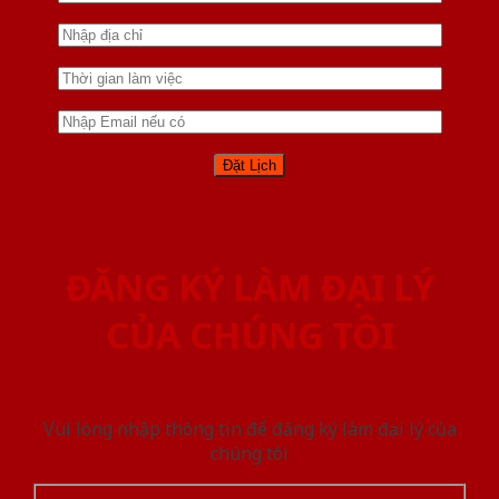
ĐĂNG KÝ LÀM ĐẠI LÝ
CỦA CHÚNG TÔI
Vui lòng nhập thông tin để đăng ký làm đại lý của
chúng tôi