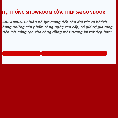
HỆ THỐNG SHOWROOM CỬA THÉP SAIGONDOOR
SAIGONDOOR luôn nỗ lực mang đến cho đối tác và khách
hàng những sản phẩm công nghệ cao cấp, có giá trị gia tăng
tiện ích, sáng tạo cho cộng đồng một tương lai tốt đẹp hơn!
www.bancuathep.com
Tổng đài tư vấn miễn phí: 0824.400.400