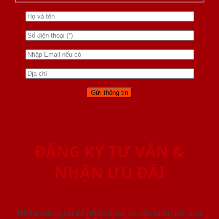
ĐĂNG KÝ TƯ VẤN &
NHẬN ƯU ĐÃI
Nhập thông tin để nhận được tư vấn miễn phí qua