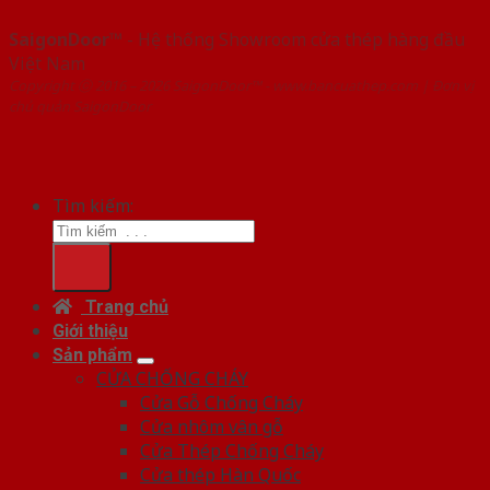
SaigonDoor™
- Hệ thống Showroom cửa thép hàng đầu
Việt Nam
Copyright ⓒ 2016 – 2026 SaigonDoor™ - www.bancuathep.com | Đơn vị
chủ quản SaigonDoor
Tìm kiếm:
Trang chủ
Giới thiệu
Sản phẩm
CỬA CHỐNG CHÁY
Cửa Gỗ Chống Cháy
Cửa nhôm vân gỗ
Cửa Thép Chống Cháy
Cửa thép Hàn Quốc