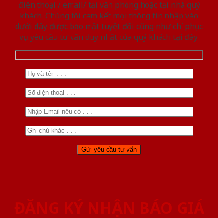
điện thoại / email/ tại văn phòng hoặc tại nhà quý
khách. Chúng tôi cam kết mọi thông tin nhập vào
dưới đây được bảo mật tuyệt đối cũng như chỉ phục
vụ yêu cầu tư vấn duy nhất của quý khách tại đây.
ĐĂNG KÝ NHẬN BÁO GIÁ