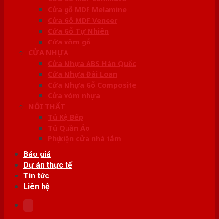
Cửa gỗ MDF Melamine
Cửa Gỗ MDF Veneer
Cửa Gỗ Tự Nhiên
Cửa vòm gỗ
CỬA NHỰA
Cửa Nhựa ABS Hàn Quốc
Cửa Nhựa Đài Loan
Cửa Nhựa Gỗ Composite
Cửa vòm nhựa
NỘI THẤT
Tủ Kệ Bếp
Tủ Quần Áo
Phụ kiện cửa nhà tắm
Báo giá
Dự án thực tế
Tin tức
Liên hệ