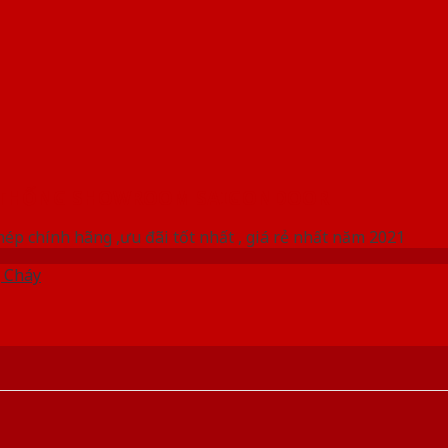
 THỐNG SHOWROOM SAIGONDOOR
ép chính hãng ,ưu đãi tốt nhất , giá rẻ nhất năm 2021
 Cháy