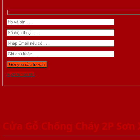
Gọi 0976.169.864
Cửa Gỗ Chống Cháy 2P Sơn