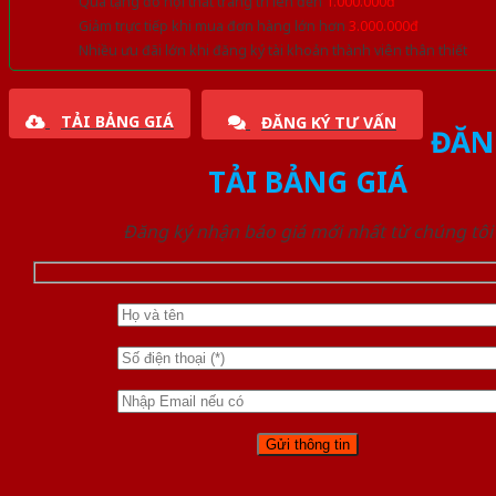
Quà tặng đồ nội thất trang trí lên đến
1.000.000đ
Giảm trực tiếp khi mua đơn hàng lớn hơn
3.000.000đ
Nhiều ưu đãi lớn khi đăng ký tài khoản thành viên thân thiết
TẢI BẢNG GIÁ
ĐĂNG KÝ TƯ VẤN
ĐĂN
TẢI BẢNG GIÁ
Đăng ký nhận báo giá mới nhất từ chúng tôi