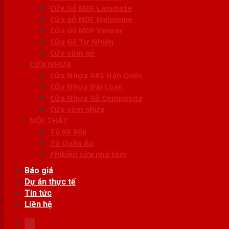
Cửa Gỗ MDF Laminate
Cửa gỗ MDF Melamine
Cửa Gỗ MDF Veneer
Cửa Gỗ Tự Nhiên
Cửa vòm gỗ
CỬA NHỰA
Cửa Nhựa ABS Hàn Quốc
Cửa Nhựa Đài Loan
Cửa Nhựa Gỗ Composite
Cửa vòm nhựa
NỘI THẤT
Tủ Kệ Bếp
Tủ Quần Áo
Phụ kiện cửa nhà tắm
Báo giá
Dự án thực tế
Tin tức
Liên hệ