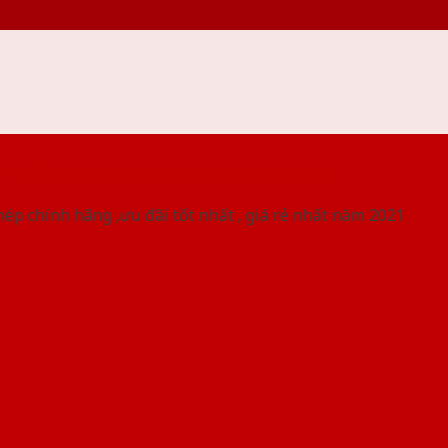
 THỐNG SHOWROOM SAIGONDOOR
ép chính hãng ,ưu đãi tốt nhất , giá rẻ nhất năm 2021