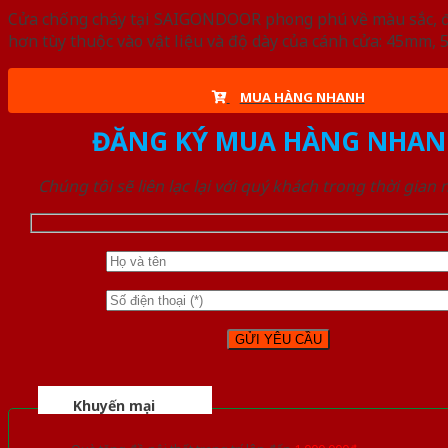
Cửa chống cháy tại SAIGONDOOR phong phú về màu sắc, đa d
hơn tùy thuộc vào vật liệu và độ dày của cánh cửa: 45mm
MUA HÀNG NHANH
ĐĂNG KÝ MUA HÀNG NHAN
Chúng tôi sẽ liên lạc lại với quý khách trong thời gian
Khuyến mại