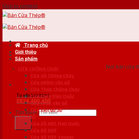
Skip to content
Trang chủ
Giới thiệu
HỆ
Sản phẩm
Nơi bán cửa th
CỬA CHỐNG CHÁY
Cửa Gỗ Chống Cháy
Cửa nhôm vân gỗ
Cửa Thép Chống Cháy
Tư vấn bán hàng
Cửa thép Hàn Quốc
0824.400.400
Cửa thép vân gỗ
Cửa vân gỗ 5D
Tìm kiếm:
CỬA GỖ
Cửa Gỗ ABS Hàn Quốc
Cửa Gỗ HDF
Cửa Gỗ HDF Veneer