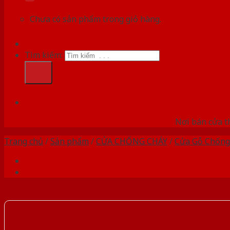
Chưa có sản phẩm trong giỏ hàng.
Tìm kiếm:
HỆ
Nơi bán cửa th
Trang chủ
/
Sản phẩm
/
CỬA CHỐNG CHÁY
/
Cửa Gỗ Chống