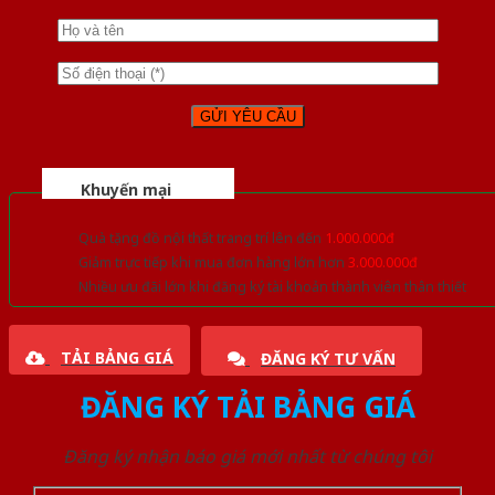
Khuyến mại
Quà tặng đồ nội thất trang trí lên đến
1.000.000đ
Giảm trực tiếp khi mua đơn hàng lớn hơn
3.000.000đ
Nhiều ưu đãi lớn khi đăng ký tài khoản thành viên thân thiết
TẢI BẢNG GIÁ
ĐĂNG KÝ TƯ VẤN
ĐĂNG KÝ TẢI BẢNG GIÁ
Đăng ký nhận báo giá mới nhất từ chúng tôi