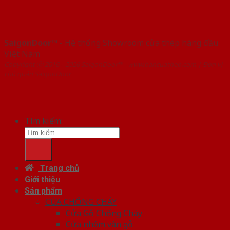
SaigonDoor™
- Hệ thống Showroom cửa thép hàng đầu
Việt Nam
Copyright ⓒ 2016 – 2026 SaigonDoor™ - www.bancuathep.com | Đơn vị
chủ quản SaigonDoor
Tìm kiếm:
Trang chủ
Giới thiệu
Sản phẩm
CỬA CHỐNG CHÁY
Cửa Gỗ Chống Cháy
Cửa nhôm vân gỗ