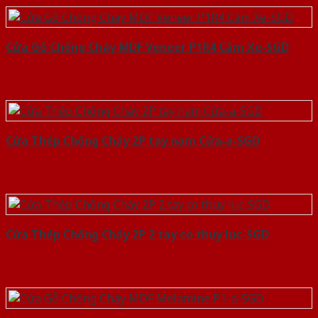
Cửa Gỗ Chống Cháy MDF Veneer P1R4 Căm Xe-SGD
Cửa Thép Chống Cháy 2P tay nam Cửa-a-SGD
Cửa Thép Chống Cháy 2P 2 tay co thuy luc-SGD