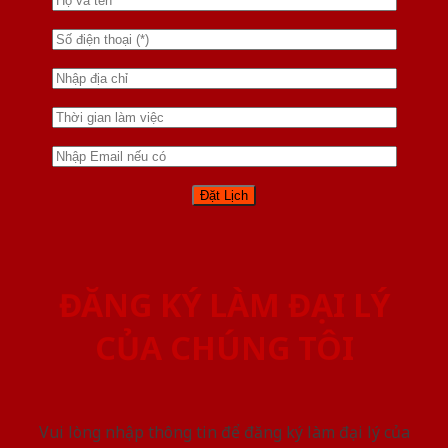
ĐĂNG KÝ LÀM ĐẠI LÝ
CỦA CHÚNG TÔI
Vui lòng nhập thông tin để đăng ký làm đại lý của