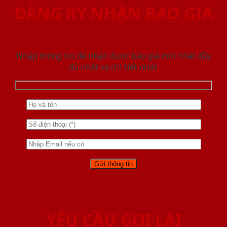
ĐĂNG KÝ NHẬN BÁO GIÁ
Nhập thông tin để nhận được báo giá mới nhât đầy
đủ nhất và chi tiết nhất.
YÊU CẦU GỌI LẠI