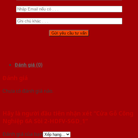
Đánh giá (0)
Đánh giá
Chưa có đánh giá nào.
Hãy là người đầu tiên nhận xét “Cửa Gỗ Công
Nghiệp 6A Sồi 2-HDFV-SGD_1”
Đánh giá của bạn