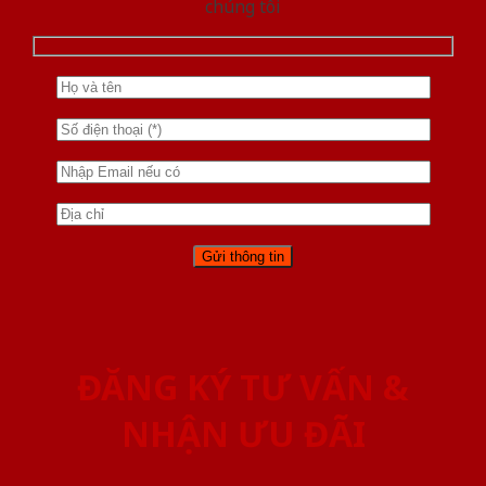
chúng tôi
ĐĂNG KÝ TƯ VẤN &
NHẬN ƯU ĐÃI