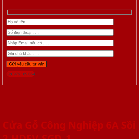
Gọi 0976.169.864
Cửa Gỗ Công Nghiệp 6A Sồi
2-HDFV-SGD_1