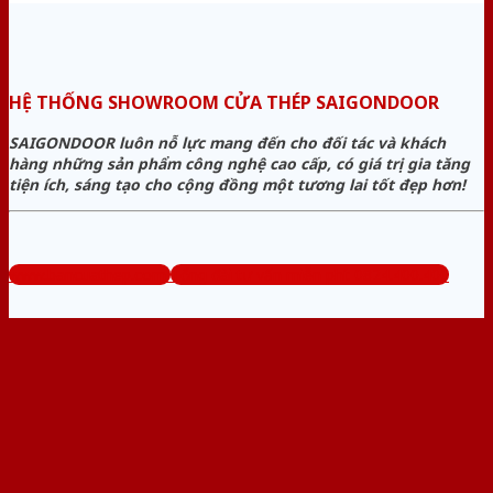
HỆ THỐNG SHOWROOM CỬA THÉP SAIGONDOOR
SAIGONDOOR luôn nỗ lực mang đến cho đối tác và khách
hàng những sản phẩm công nghệ cao cấp, có giá trị gia tăng
tiện ích, sáng tạo cho cộng đồng một tương lai tốt đẹp hơn!
www.bancuathep.com
Tổng đài tư vấn miễn phí: 0824.400.400