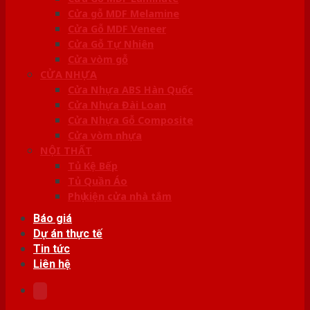
Cửa gỗ MDF Melamine
Cửa Gỗ MDF Veneer
Cửa Gỗ Tự Nhiên
Cửa vòm gỗ
CỬA NHỰA
Cửa Nhựa ABS Hàn Quốc
Cửa Nhựa Đài Loan
Cửa Nhựa Gỗ Composite
Cửa vòm nhựa
NỘI THẤT
Tủ Kệ Bếp
Tủ Quần Áo
Phụ kiện cửa nhà tắm
Báo giá
Dự án thực tế
Tin tức
Liên hệ