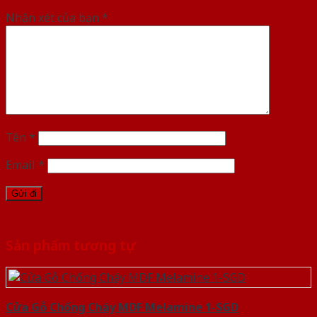
Nhận xét của bạn
*
Tên
*
Email
*
Sản phẩm tương tự
Cửa Gỗ Chống Cháy MDF Melamine 1-SGD