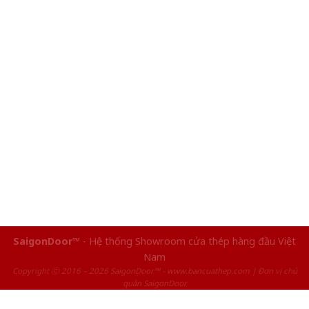
SaigonDoor™
- Hệ thống Showroom cửa thép hàng đầu Việt
Nam
Copyright ⓒ 2016 – 2026 SaigonDoor™ - www.bancuathep.com | Đơn vị chủ
quản SaigonDoor