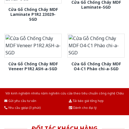
Cửa Gỗ Chống Cháy MDF
Laminate-SGD
Cửa Gỗ Chống Cháy MDF
Laminate P1R2 23029-
SGD
Cửa Gỗ Chống Cháy MDF
Cửa Gỗ Chống Cháy MDF
Veneer P1R2 ASH-a-SGD
O4-C1 Phào chi-a-SGD
Với kinh nghiệm nhiêu năm nghiên cứu cửa theo tiêu chuẩn công nghệ Châu
Âu.Chúng tôi tự tin là nhà sản xuất & cung cấp hàng đầu tại Việt Nam!
Gửi yêu cầu tư vấn
Tải báo giá tổng hợp
Yêu cầu gọi lại (3 phút)
Dành cho đại lý
ĐỐI TÁC KHÁCH HÀNG