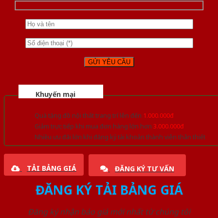
Khuyến mại
Quà tặng đồ nội thất trang trí lên đến
1.000.000đ
Giảm trực tiếp khi mua đơn hàng lớn hơn
3.000.000đ
Nhiều ưu đãi lớn khi đăng ký tài khoản thành viên thân thiết
TẢI BẢNG GIÁ
ĐĂNG KÝ TƯ VẤN
ĐĂNG KÝ TẢI BẢNG GIÁ
Đăng ký nhận báo giá mới nhất từ chúng tôi