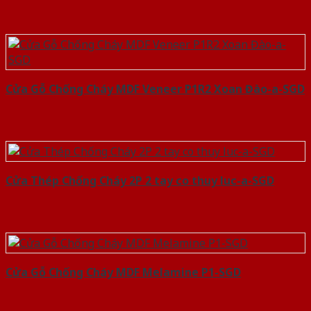
Cửa Gỗ Chống Cháy MDF Veneer P1R2 Xoan Đào-a-SGD
Cửa Thép Chống Cháy 2P 2 tay co thuy luc-a-SGD
Cửa Gỗ Chống Cháy MDF Melamine P1-SGD