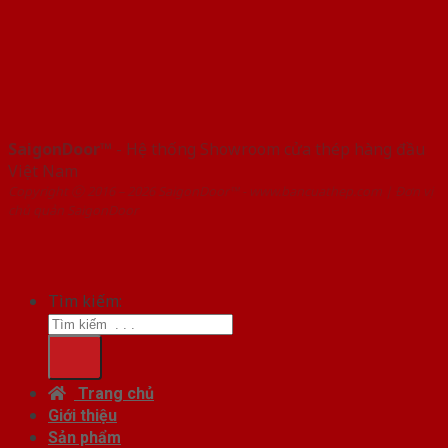
SaigonDoor™
- Hệ thống Showroom cửa thép hàng đầu
Việt Nam
Copyright ⓒ 2016 – 2026 SaigonDoor™ - www.bancuathep.com | Đơn vị
chủ quản SaigonDoor
Tìm kiếm:
Trang chủ
Giới thiệu
Sản phẩm