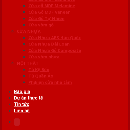
Cửa gỗ MDF Melamine
Cửa Gỗ MDF Veneer
Cửa Gỗ Tự Nhiên
Cửa vòm gỗ
CỬA NHỰA
Cửa Nhựa ABS Hàn Quốc
Cửa Nhựa Đài Loan
Cửa Nhựa Gỗ Composite
Cửa vòm nhựa
NỘI THẤT
Tủ Kệ Bếp
Tủ Quần Áo
Phụ kiện cửa nhà tắm
Báo giá
Dự án thực tế
Tin tức
Liên hệ