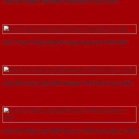
Cửa Gỗ Chống Cháy MDF Laminate P1R2-a-SGD
Cửa Thép Chống Cháy 2P dung 2 tay nam Cửa-SGD
Cửa Gỗ Chống Cháy MDF Veneer P1R4 Căm Xe-a-SGD
Cửa Gỗ Chống Cháy MDF Veneer P1R5 Xoan Đào-a-SGD