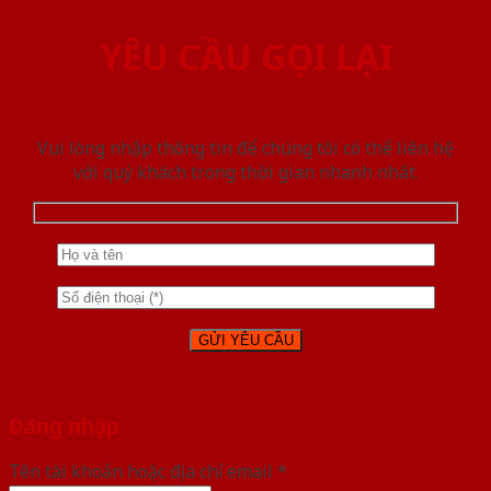
YÊU CẦU GỌI LẠI
Vui lòng nhập thông tin để chúng tôi có thể liên hệ
với quý khách trong thời gian nhanh nhất.
Đăng nhập
Tên tài khoản hoặc địa chỉ email
*