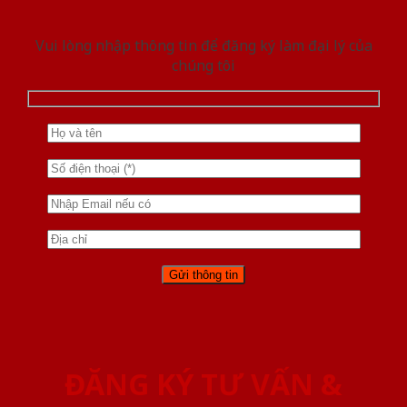
Vui lòng nhập thông tin để đăng ký làm đại lý của
chúng tôi
ĐĂNG KÝ TƯ VẤN &