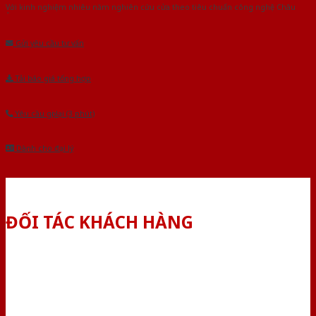
Với kinh nghiệm nhiêu năm nghiên cứu cửa theo tiêu chuẩn công nghệ Châu
Âu.Chúng tôi tự tin là nhà sản xuất & cung cấp hàng đầu tại Việt Nam!
Gửi yêu cầu tư vấn
Tải báo giá tổng hợp
Yêu cầu gọi lại (3 phút)
Dành cho đại lý
ĐỐI TÁC KHÁCH HÀNG