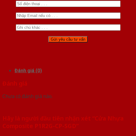
Đánh giá (0)
Đánh giá
Chưa có đánh giá nào.
Hãy là người đầu tiên nhận xét “Cửa Nhựa
Composite P1R2G-CP-SGD”