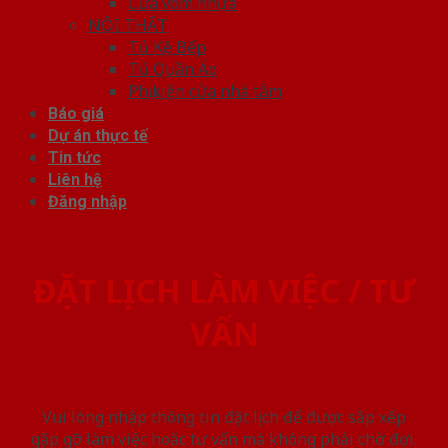
Cửa vòm nhựa
NỘI THẤT
Tủ Kệ Bếp
Tủ Quần Áo
Phụ kiện cửa nhà tắm
Báo giá
Dự án thực tế
Tin tức
Liên hệ
Đăng nhập
ĐẶT LỊCH LÀM VIỆC / TƯ
VẤN
Vui lòng nhập thông tin đặt lịch để được sắp xếp
gặp gỡ làm việc hoăc tư vấn mà không phải chờ đợi.