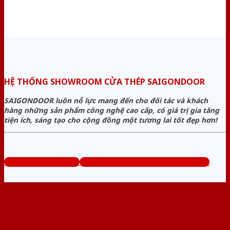
HỆ THỐNG SHOWROOM CỬA THÉP SAIGONDOOR
SAIGONDOOR luôn nỗ lực mang đến cho đối tác và khách
hàng những sản phẩm công nghệ cao cấp, có giá trị gia tăng
tiện ích, sáng tạo cho cộng đồng một tương lai tốt đẹp hơn!
www.bancuathep.com
Tổng đài tư vấn miễn phí: 0824.400.400