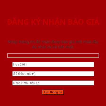
ĐĂNG KÝ NHẬN BÁO GIÁ
Nhập thông tin để nhận được báo giá mới nhât đầy
đủ nhất và chi tiết nhất.