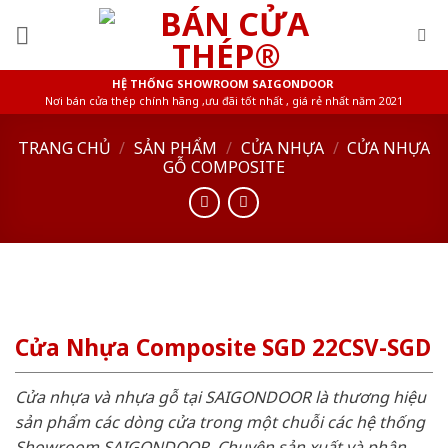
Skip
to
content
HỆ THỐNG SHOWROOM SAIGONDOOR
Nơi bán cửa thép chính hãng ,ưu đãi tốt nhất , giá rẻ nhất năm 2021
TRANG CHỦ
/
SẢN PHẨM
/
CỬA NHỰA
/
CỬA NHỰA
GỖ COMPOSITE
Cửa Nhựa Composite SGD 22CSV-SGD
Cửa nhựa và nhựa gỗ tại SAIGONDOOR là thương hiệu
sản phẩm các dòng cửa trong một chuỗi các hệ thống
Showroom SAIGONDOOR. Chuyên sản xuất và phân