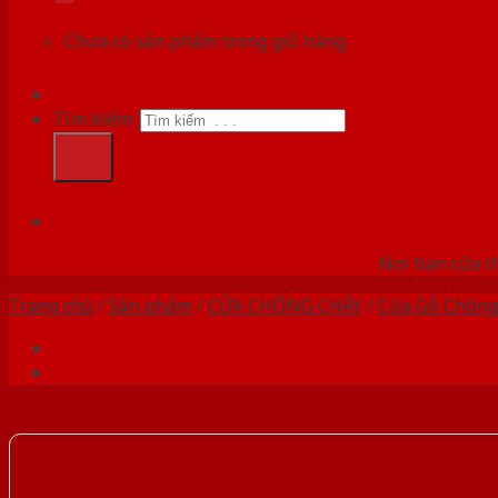
Chưa có sản phẩm trong giỏ hàng.
Tìm kiếm:
HỆ
Nơi bán cửa th
Trang chủ
/
Sản phẩm
/
CỬA CHỐNG CHÁY
/
Cửa Gỗ Chống