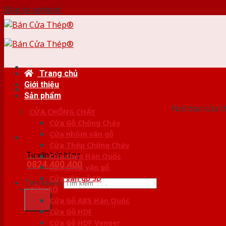
Skip to content
Trang chủ
Giới thiệu
HỆ
Sản phẩm
Nơi bán cửa th
CỬA CHỐNG CHÁY
Cửa Gỗ Chống Cháy
Cửa nhôm vân gỗ
Cửa Thép Chống Cháy
Tư vấn bán hàng
Cửa thép Hàn Quốc
0824.400.400
Cửa thép vân gỗ
Cửa vân gỗ 5D
Tìm kiếm:
CỬA GỖ
Cửa Gỗ ABS Hàn Quốc
Cửa Gỗ HDF
Cửa Gỗ HDF Veneer