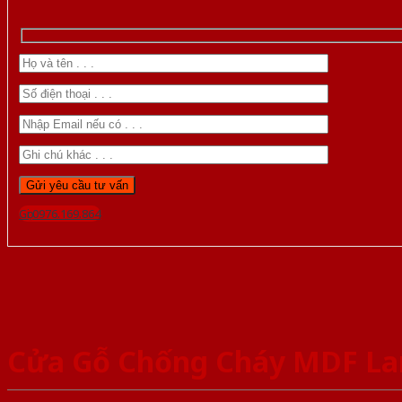
Gọi 0976.169.864
Cửa Gỗ Chống Cháy MDF La