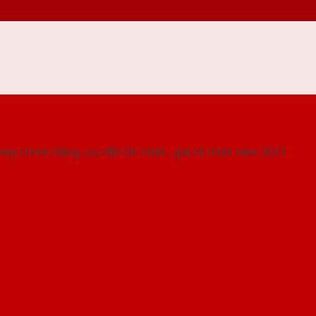
 THỐNG SHOWROOM SAIGONDOOR
ép chính hãng ,ưu đãi tốt nhất , giá rẻ nhất năm 2021