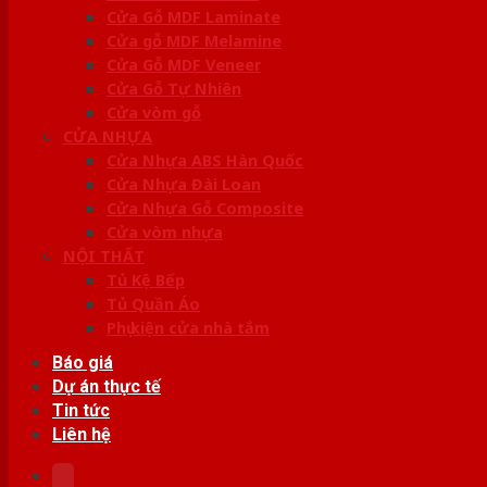
Cửa Gỗ MDF Laminate
Cửa gỗ MDF Melamine
Cửa Gỗ MDF Veneer
Cửa Gỗ Tự Nhiên
Cửa vòm gỗ
CỬA NHỰA
Cửa Nhựa ABS Hàn Quốc
Cửa Nhựa Đài Loan
Cửa Nhựa Gỗ Composite
Cửa vòm nhựa
NỘI THẤT
Tủ Kệ Bếp
Tủ Quần Áo
Phụ kiện cửa nhà tắm
Báo giá
Dự án thực tế
Tin tức
Liên hệ