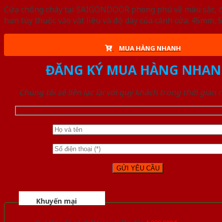
Cửa chống cháy tại SAIGONDOOR phong phú về màu sắc, đa d
hơn tùy thuộc vào vật liệu và độ dày của cánh cửa: 45mm
MUA HÀNG NHANH
ĐĂNG KÝ MUA HÀNG NHAN
Chúng tôi sẽ liên lạc lại với quý khách trong thời gian
Khuyến mại