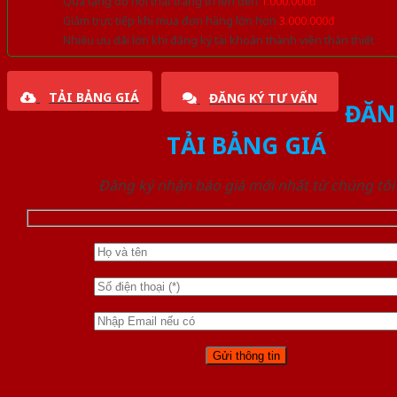
Quà tặng đồ nội thất trang trí lên đến
1.000.000đ
Giảm trực tiếp khi mua đơn hàng lớn hơn
3.000.000đ
Nhiều ưu đãi lớn khi đăng ký tài khoản thành viên thân thiết
TẢI BẢNG GIÁ
ĐĂNG KÝ TƯ VẤN
ĐĂN
TẢI BẢNG GIÁ
Đăng ký nhận báo giá mới nhất từ chúng tôi