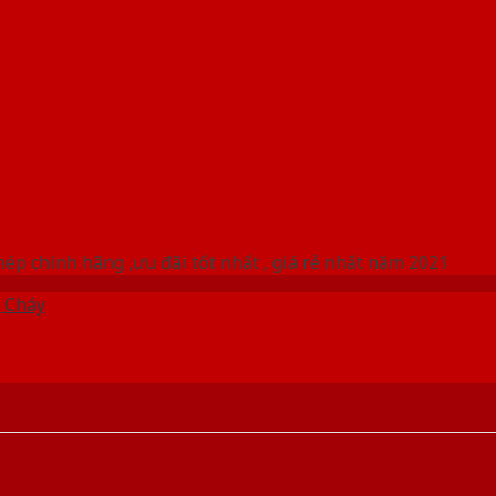
 THỐNG SHOWROOM SAIGONDOOR
ép chính hãng ,ưu đãi tốt nhất , giá rẻ nhất năm 2021
 Cháy