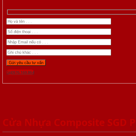
Gọi 0976.169.864
Cửa Nhựa Composite SGD 