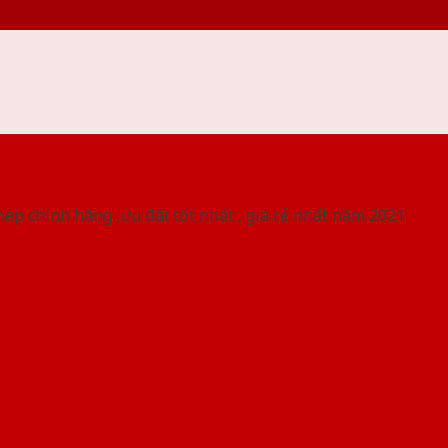
 THỐNG SHOWROOM SAIGONDOOR
ép chính hãng ,ưu đãi tốt nhất , giá rẻ nhất năm 2021