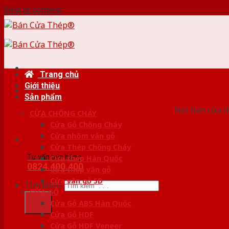
Skip to content
Trang chủ
Giới thiệu
HỆ
Sản phẩm
Nơi bán cửa th
CỬA CHỐNG CHÁY
Cửa Gỗ Chống Cháy
Cửa nhôm vân gỗ
Cửa Thép Chống Cháy
Tư vấn bán hàng
Cửa thép Hàn Quốc
0824.400.400
Cửa thép vân gỗ
Cửa vân gỗ 5D
Tìm kiếm:
CỬA GỖ
Cửa Gỗ ABS Hàn Quốc
Cửa Gỗ HDF
Cửa Gỗ HDF Veneer