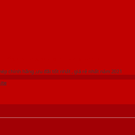
 THỐNG SHOWROOM SAIGONDOOR
ép chính hãng ,ưu đãi tốt nhất , giá rẻ nhất năm 2021
ite