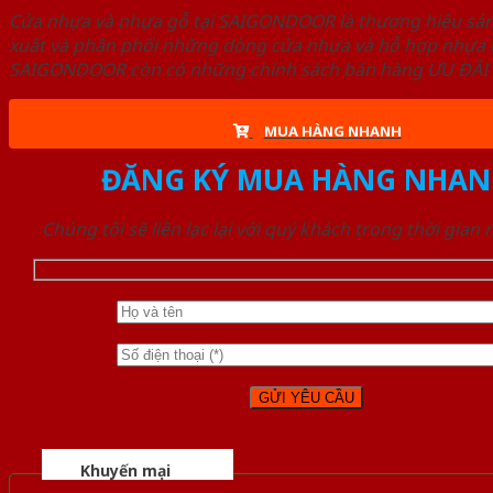
Cửa nhựa và nhựa gỗ tại SAIGONDOOR là thương hiệu s
xuất và phân phối những dòng cửa nhựa và hỗ hợp nhựa ch
SAIGONDOOR còn có những chính sách bán hàng ƯU ĐÃI CAO
MUA HÀNG NHANH
ĐĂNG KÝ MUA HÀNG NHAN
Chúng tôi sẽ liên lạc lại với quý khách trong thời gian
Khuyến mại