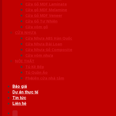
Cửa Gỗ MDF Laminate
Cửa gỗ MDF Melamine
Cửa Gỗ MDF Veneer
Cửa Gỗ Tự Nhiên
Cửa vòm gỗ
CỬA NHỰA
Cửa Nhựa ABS Hàn Quốc
Cửa Nhựa Đài Loan
Cửa Nhựa Gỗ Composite
Cửa vòm nhựa
NỘI THẤT
Tủ Kệ Bếp
Tủ Quần Áo
Phụ kiện cửa nhà tắm
Báo giá
Dự án thực tế
Tin tức
Liên hệ