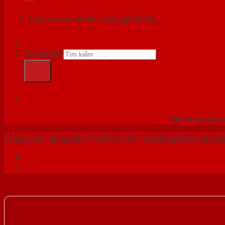
Chưa có sản phẩm trong giỏ hàng.
Tìm kiếm:
HỆ
Nơi bán cửa th
Trang chủ
/
Sản phẩm
/
CỬA NHỰA
/
Cửa Nhựa Gỗ Compos