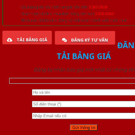
Quà tặng đồ nội thất trang trí lên đến
1.000.000đ
Giảm trực tiếp khi mua đơn hàng lớn hơn
3.000.000đ
Nhiều ưu đãi lớn khi đăng ký tài khoản thành viên thân thiết
TẢI BẢNG GIÁ
ĐĂNG KÝ TƯ VẤN
ĐĂN
TẢI BẢNG GIÁ
Đăng ký nhận báo giá mới nhất từ chúng tôi