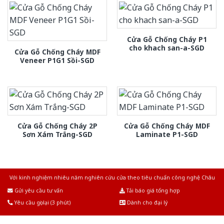
Cửa Gỗ Chống Cháy P1
cho khach san-a-SGD
Cửa Gỗ Chống Cháy MDF
Veneer P1G1 Sồi-SGD
Cửa Gỗ Chống Cháy 2P
Cửa Gỗ Chống Cháy MDF
Sơn Xám Trắng-SGD
Laminate P1-SGD
Với kinh nghiệm nhiêu năm nghiên cứu cửa theo tiêu chuẩn công nghệ Châu
Âu.Chúng tôi tự tin là nhà sản xuất & cung cấp hàng đầu tại Việt Nam!
Gửi yêu cầu tư vấn
Tải báo giá tổng hợp
Yêu cầu gọi lại (3 phút)
Dành cho đại lý