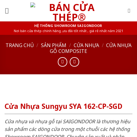
Skip
to
content
HỆ THỐNG SHOWROOM SAIGONDOOR
Nơi bán cửa thép chính hãng ,ưu đãi tốt nhất , giá rẻ nhất năm 2021
TRANG CHỦ
/
SẢN PHẨM
/
CỬA NHỰA
/
CỬA NHỰA
GỖ COMPOSITE
Cửa Nhựa Sungyu SYA 162-CP-SGD
Cửa nhựa và nhựa gỗ tại SAIGONDOOR là thương hiệu
sản phẩm các dòng cửa trong một chuỗi các hệ thống
Showroom SAIGONDOOR. Chuyên sản xuất và phân