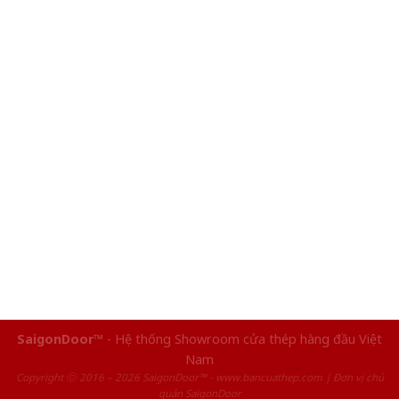
SaigonDoor™
- Hệ thống Showroom cửa thép hàng đầu Việt
Nam
Copyright ⓒ 2016 – 2026 SaigonDoor™ - www.bancuathep.com | Đơn vị chủ
quản SaigonDoor