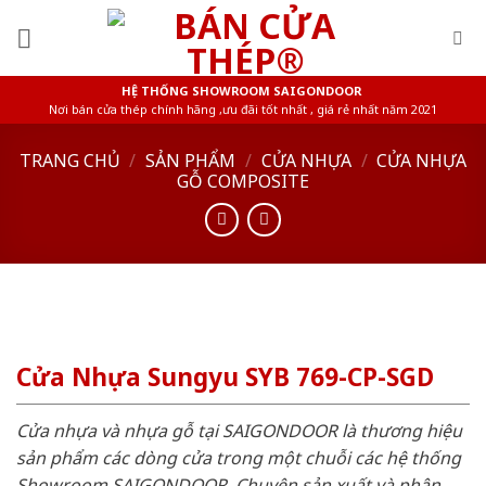
Skip
to
content
HỆ THỐNG SHOWROOM SAIGONDOOR
Nơi bán cửa thép chính hãng ,ưu đãi tốt nhất , giá rẻ nhất năm 2021
TRANG CHỦ
/
SẢN PHẨM
/
CỬA NHỰA
/
CỬA NHỰA
GỖ COMPOSITE
Cửa Nhựa Sungyu SYB 769-CP-SGD
Cửa nhựa và nhựa gỗ tại SAIGONDOOR là thương hiệu
sản phẩm các dòng cửa trong một chuỗi các hệ thống
Showroom SAIGONDOOR. Chuyên sản xuất và phân