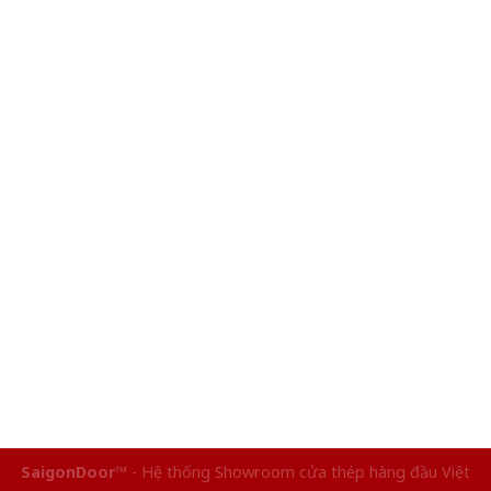
SaigonDoor™
- Hệ thống Showroom cửa thép hàng đầu Việt