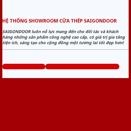
HỆ THỐNG SHOWROOM CỬA THÉP SAIGONDOOR
SAIGONDOOR luôn nỗ lực mang đến cho đối tác và khách
hàng những sản phẩm công nghệ cao cấp, có giá trị gia tăng
tiện ích, sáng tạo cho cộng đồng một tương lai tốt đẹp hơn!
www.bancuathep.com
Tổng đài tư vấn miễn phí: 0824.400.400