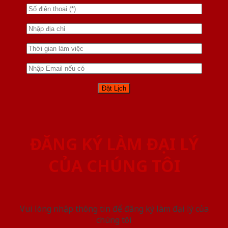
ĐĂNG KÝ LÀM ĐẠI LÝ
CỦA CHÚNG TÔI
Vui lòng nhập thông tin để đăng ký làm đại lý của
chúng tôi