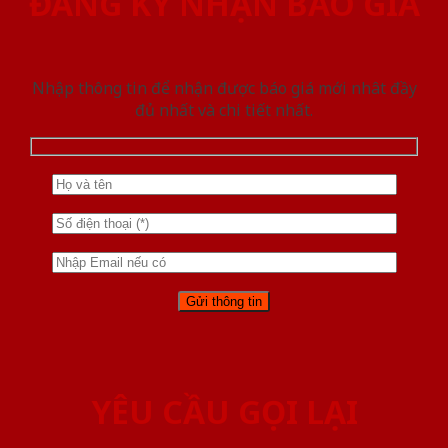
ĐĂNG KÝ NHẬN BÁO GIÁ
Nhập thông tin để nhận được báo giá mới nhât đầy
đủ nhất và chi tiết nhất.
YÊU CẦU GỌI LẠI