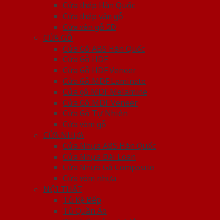
Cửa thép Hàn Quốc
Cửa thép vân gỗ
Cửa vân gỗ 5D
CỬA GỖ
Cửa Gỗ ABS Hàn Quốc
Cửa Gỗ HDF
Cửa Gỗ HDF Veneer
Cửa Gỗ MDF Laminate
Cửa gỗ MDF Melamine
Cửa Gỗ MDF Veneer
Cửa Gỗ Tự Nhiên
Cửa vòm gỗ
CỬA NHỰA
Cửa Nhựa ABS Hàn Quốc
Cửa Nhựa Đài Loan
Cửa Nhựa Gỗ Composite
Cửa vòm nhựa
NỘI THẤT
Tủ Kệ Bếp
Tủ Quần Áo