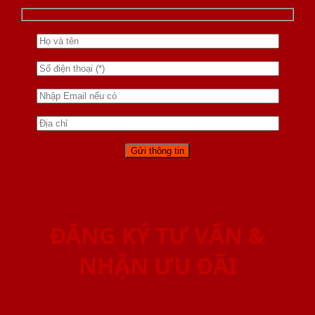
ĐĂNG KÝ TƯ VẤN &
NHẬN ƯU ĐÃI