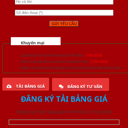
Khuyến mại
Quà tặng đồ nội thất trang trí lên đến
1.000.000đ
Giảm trực tiếp khi mua đơn hàng lớn hơn
3.000.000đ
Nhiều ưu đãi lớn khi đăng ký tài khoản thành viên thân thiết
TẢI BẢNG GIÁ
ĐĂNG KÝ TƯ VẤN
ĐĂNG KÝ TẢI BẢNG GIÁ
Đăng ký nhận báo giá mới nhất từ chúng tôi