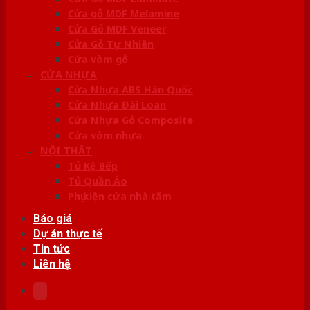
Cửa gỗ MDF Melamine
Cửa Gỗ MDF Veneer
Cửa Gỗ Tự Nhiên
Cửa vòm gỗ
CỬA NHỰA
Cửa Nhựa ABS Hàn Quốc
Cửa Nhựa Đài Loan
Cửa Nhựa Gỗ Composite
Cửa vòm nhựa
NỘI THẤT
Tủ Kệ Bếp
Tủ Quần Áo
Phụ kiện cửa nhà tắm
Báo giá
Dự án thực tế
Tin tức
Liên hệ