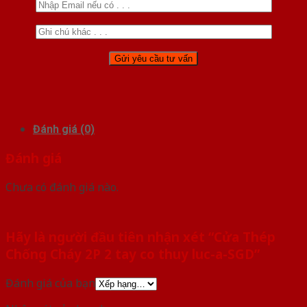
Đánh giá (0)
Đánh giá
Chưa có đánh giá nào.
Hãy là người đầu tiên nhận xét “Cửa Thép
Chống Cháy 2P 2 tay co thuy luc-a-SGD”
Đánh giá của bạn