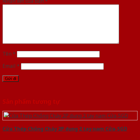
Nhận xét của bạn
*
Tên
*
Email
*
Sản phẩm tương tự
Cửa Thép Chống Cháy 2P dung 2 tay nam Cửa-SGD