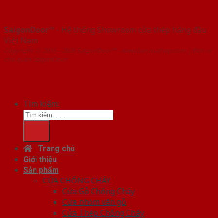
SaigonDoor™
- Hệ thống Showroom cửa thép hàng đầu
Việt Nam
Copyright ⓒ 2016 – 2026 SaigonDoor™ - www.bancuathep.com | Đơn vị
chủ quản SaigonDoor
Tìm kiếm:
Trang chủ
Giới thiệu
Sản phẩm
CỬA CHỐNG CHÁY
Cửa Gỗ Chống Cháy
Cửa nhôm vân gỗ
Cửa Thép Chống Cháy