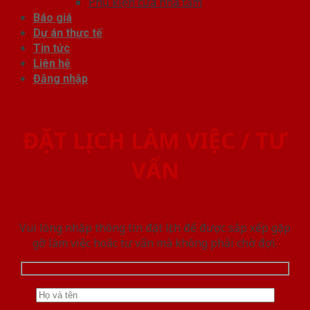
Phụ kiện cửa nhà tắm
Báo giá
Dự án thực tế
Tin tức
Liên hệ
Đăng nhập
ĐẶT LỊCH LÀM VIỆC / TƯ
VẤN
Vui lòng nhập thông tin đặt lịch để được sắp xếp gặp
gỡ làm việc hoăc tư vấn mà không phải chờ đợi.