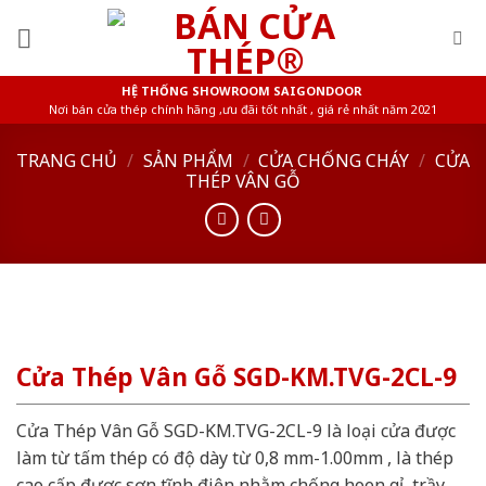
Skip
to
content
HỆ THỐNG SHOWROOM SAIGONDOOR
Nơi bán cửa thép chính hãng ,ưu đãi tốt nhất , giá rẻ nhất năm 2021
TRANG CHỦ
/
SẢN PHẨM
/
CỬA CHỐNG CHÁY
/
CỬA
THÉP VÂN GỖ
Cửa Thép Vân Gỗ SGD-KM.TVG-2CL-9
Cửa Thép Vân Gỗ SGD-KM.TVG-2CL-9 là loại cửa được
làm từ tấm thép có độ dày từ 0,8 mm-1.00mm , là thép
cao cấp được sơn tĩnh điện nhằm chống hoen gỉ, trầy