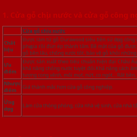
1. Cửa gỗ chịu nước và cửa gỗ công n
Cửa gỗ chịu nước
Được làm từ gỗ Durawood siêu bền sử dụng công
Chất
phụ gia rồi đùn ép thành tấm. Bề mặt của gỗ được
liệu
gỗ bền lâu, chống xước tốt, bảo vệ gỗ khỏi những
Được sản xuất theo tiêu chuẩn hiện đại Châu Âu
Ưu
khả năng chống nước tuyệt đối.Khả năng cách âm v
điểm
tượng cong vênh, mối mọt, nứt, co ngót… Rất bền,
Nhược
Giá thành mắc hơn cửa gỗ công nghiệp.
điểm
Ứng
Làm cửa thông phòng, cửa nhà vệ sinh, cửa nhà 
dụng