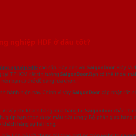
ông nghiệp HDF ở đâu tốt?
công nghiệp HDF
cao cấp. Hãy đến với
SaigonDoor
. Đây là 
ng tại TPHCM rất tin tưởng
SaigonDoor
.Bạn có thể thoải má
 nên bạn có thể dễ dàng lựa chọn.
nh hành hiện nay. Chính vì vậy
SaigonDoor
cập nhật rất n
. Vì vậy khi khách hàng mua hàng tại
Saigondoor
chắc chắn
 tình, giúp bạn chọn được mẫu cửa ưng ý. Bộ phận giao hàng 
 khách hàng sự hài lòng.
 hãy liên hệ với chúng tôi theo hotline trên website
saigo