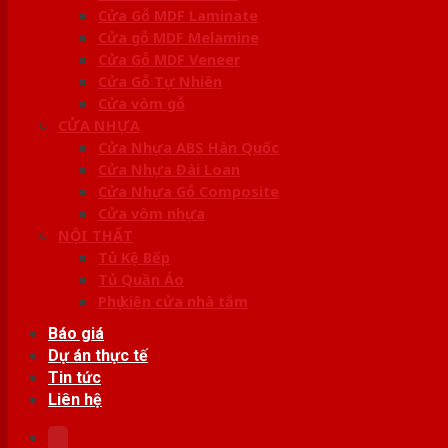
Cửa Gỗ MDF Laminate
Cửa gỗ MDF Melamine
Cửa Gỗ MDF Veneer
Cửa Gỗ Tự Nhiên
Cửa vòm gỗ
CỬA NHỰA
Cửa Nhựa ABS Hàn Quốc
Cửa Nhựa Đài Loan
Cửa Nhựa Gỗ Composite
Cửa vòm nhựa
NỘI THẤT
Tủ Kệ Bếp
Tủ Quần Áo
Phụ kiện cửa nhà tắm
Báo giá
Dự án thực tế
Tin tức
Liên hệ