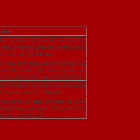
p HDF
ền tự nhiên nhỏ sau đó nén ép cùng
 tấm.Bề mặt gỗ khá thô, có các sợi to.
kị nước và thời tiết ẩm.
co ngót, mối mọt…Độ bền khá tốt.Tuy
vẫn đảm bảo tính thẩm mỹ khi lắp
ơn nên được nhiều người ưa chuộng.
nên tính thẩm mỹ kém hơn, khả năng
cần cân nhắc vị trí lắp đặt.
g.Không sử dụng làm cửa vệ sinh.
ửa gỗ công nghiệp ở những nơi phải
g mặt trời, mưa gió…