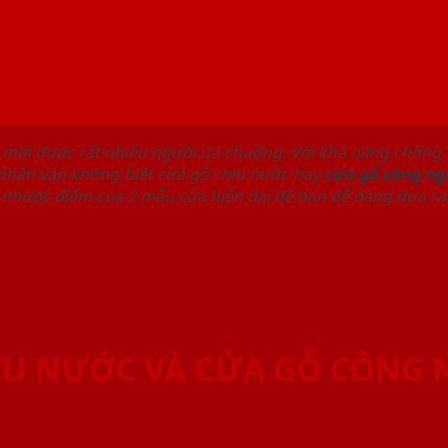
mới được rất nhiều người ưa chuộng. Với khả năng chống m
phân vân không biết cửa gỗ chịu nước hay
cửa gỗ công ng
à nhược điểm của 2 mẫu cửa hiện đại để bạn dễ dàng đưa ra
ỊU NƯỚC VÀ CỬA GỖ CÔNG 