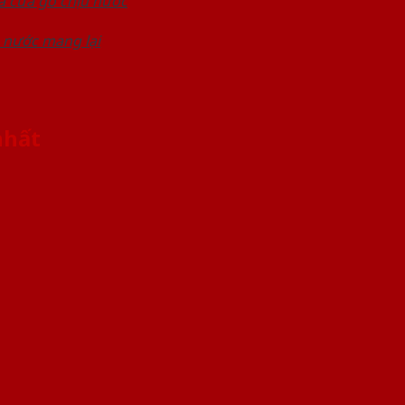
a cửa gỗ chịu nước
 nước mang lại
nhất