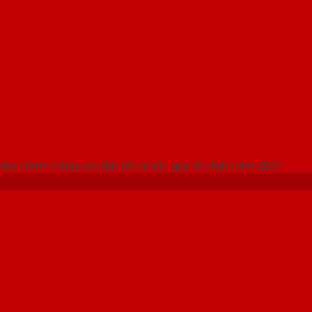
 THỐNG SHOWROOM SAIGONDOOR
ép chính hãng ,ưu đãi tốt nhất , giá rẻ nhất năm 2021
à cửa gỗ công nghiệp HDF