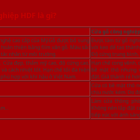
ghiệp HDF là gì?
Cửa gỗ công nghiệ
 nghệ cao cấp của Mỹ.Gỗ được bổ sung
Được làm từ gỗ nghi
 hoàn thiện bằng film vân gỗ. Màu sắc
với keo để tạo thành
 tác nhân từ môi trường.
Độ cứng trung bình, 
. Cửa đẹp, thẩm mỹ cao, độ cứng cao,
Hạn chế cong vênh, 
à cách nhiệt tốt. Hạn chế tối đa hiện
bề mặt thô nhưng 
 phù hợp với khí hậu ở Việt Nam.
đặt. Giá thành rẻ h
Cửa có bề mặt thô 
chịu nước kém. Do đó 
Làm cửa thông phòn
tắm…
Không nên lắp đặt c
tiếp xúc với ánh sán