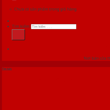
Chưa có sản phẩm trong giỏ hàng.
Tìm kiếm:
HỆ
Nơi bán cửa th
Tin tức
So sánh cửa gỗ chịu nước v