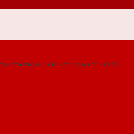
 THỐNG SHOWROOM SAIGONDOOR
ép chính hãng ,ưu đãi tốt nhất , giá rẻ nhất năm 2021