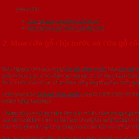
Xem thêm:
Cửa gỗ công nghiệp HDF là gì?
Báo giá cửa gỗ công nghiệp HDF
2. Mua cửa gỗ chịu nước và cửa gỗ c
Nếu bạn có nhu cầu mua
cửa gỗ chịu nước
hay
cửa gỗ 
phân khúc giá rẻ cho đến cao cấp uy tín. Vì vậy khách hà
khác nhau. Cửa được phân theo công dụng và phân khúc giá
Hiện nay mẫu
cửa gỗ chịu nước
và cửa HDF đang rất thị
khách hàng lựa chọn.
Chúng tôi có kinh nghiệm làm việc nhiều năm trong ngành
của dịch vụ. Nhân viên tư vấn của chúng tôi sẽ phục vụ tận
đảm bảo giao đúng hàng, đúng hẹn. Cam kết mang đến cho
Nếu bạn đang tìm địa chỉ uy tín để mua cửa gỗ cao cấp thì