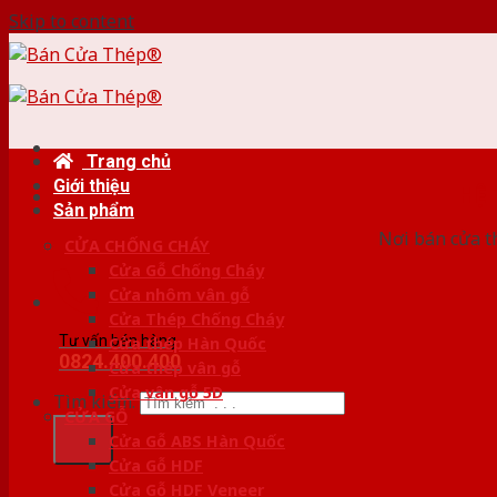
Skip to content
Trang chủ
Giới thiệu
HỆ
Sản phẩm
Nơi bán cửa th
CỬA CHỐNG CHÁY
Cửa Gỗ Chống Cháy
Cửa nhôm vân gỗ
Cửa Thép Chống Cháy
Tư vấn bán hàng
Cửa thép Hàn Quốc
0824.400.400
Cửa thép vân gỗ
Cửa vân gỗ 5D
Tìm kiếm:
CỬA GỖ
Cửa Gỗ ABS Hàn Quốc
Cửa Gỗ HDF
Cửa Gỗ HDF Veneer