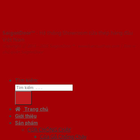
SaigonDoor™
- Hệ thống Showroom cửa thép hàng đầu
Việt Nam
Copyright ⓒ 2016 – 2026 SaigonDoor™ - www.bancuathep.com | Đơn vị
chủ quản SaigonDoor
Tìm kiếm:
Trang chủ
Giới thiệu
Sản phẩm
CỬA CHỐNG CHÁY
Cửa Gỗ Chống Cháy