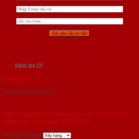
Đánh giá (0)
Đánh giá
Chưa có đánh giá nào.
Hãy là người đầu tiên nhận xét “Cửa Gỗ Tự
Nhiên 6A ASH sang-GTN-SGD”
Đánh giá của bạn