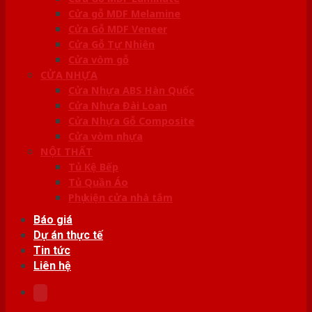
Cửa gỗ MDF Melamine
Cửa Gỗ MDF Veneer
Cửa Gỗ Tự Nhiên
Cửa vòm gỗ
CỬA NHỰA
Cửa Nhựa ABS Hàn Quốc
Cửa Nhựa Đài Loan
Cửa Nhựa Gỗ Composite
Cửa vòm nhựa
NỘI THẤT
Tủ Kệ Bếp
Tủ Quần Áo
Phụ kiện cửa nhà tắm
Báo giá
Dự án thực tế
Tin tức
Liên hệ