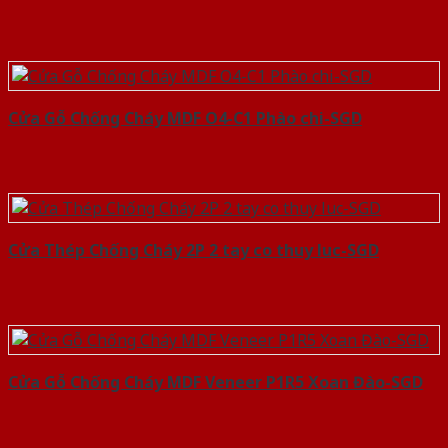
Cửa Gỗ Chống Cháy MDF O4-C1 Phào chi-SGD
Cửa Thép Chống Cháy 2P 2 tay co thuy luc-SGD
Cửa Gỗ Chống Cháy MDF Veneer P1R5 Xoan Đào-SGD