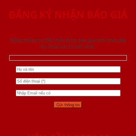
ĐĂNG KÝ NHẬN BÁO GIÁ
Nhập thông tin để nhận được báo giá mới nhât đầy
đủ nhất và chi tiết nhất.