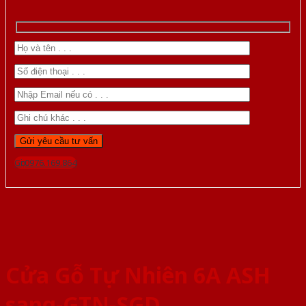
Gọi 0976.169.864
Cửa Gỗ Tự Nhiên 6A ASH
sang-GTN-SGD