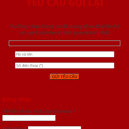
YÊU CẦU GỌI LẠI
Vui lòng nhập thông tin để chúng tôi có thể liên hệ
với quý khách trong thời gian nhanh nhất.
Đăng nhập
Tên tài khoản hoặc địa chỉ email
*
Mật khẩu
*