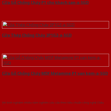
Cửa Gỗ Chống Cháy P1 cho khach san-a-SGD
Cửa Thép Chống Cháy 2P1G2-a-SGD
Cửa Gỗ Chống Cháy MDF Melamine P1 van kem-a-SGD
Với kinh nghiệm nhiêu năm nghiên cứu cửa theo tiêu chuẩn công nghệ Châu
Âu.Chúng tôi tự tin là nhà sản xuất & cung cấp hàng đầu tại Việt Nam!