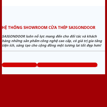
HỆ THỐNG SHOWROOM CỬA THÉP SAIGONDOOR
SAIGONDOOR luôn nỗ lực mang đến cho đối tác và khách
hàng những sản phẩm công nghệ cao cấp, có giá trị gia tăng
tiện ích, sáng tạo cho cộng đồng một tương lai tốt đẹp hơn!
www.bancuathep.com
Tổng đài tư vấn miễn phí: 0824.400.400