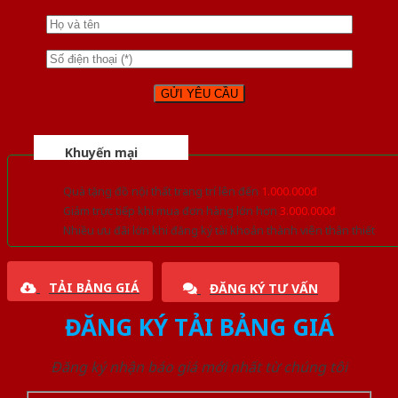
Khuyến mại
Quà tặng đồ nội thất trang trí lên đến
1.000.000đ
Giảm trực tiếp khi mua đơn hàng lớn hơn
3.000.000đ
Nhiều ưu đãi lớn khi đăng ký tài khoản thành viên thân thiết
TẢI BẢNG GIÁ
ĐĂNG KÝ TƯ VẤN
ĐĂNG KÝ TẢI BẢNG GIÁ
Đăng ký nhận báo giá mới nhất từ chúng tôi