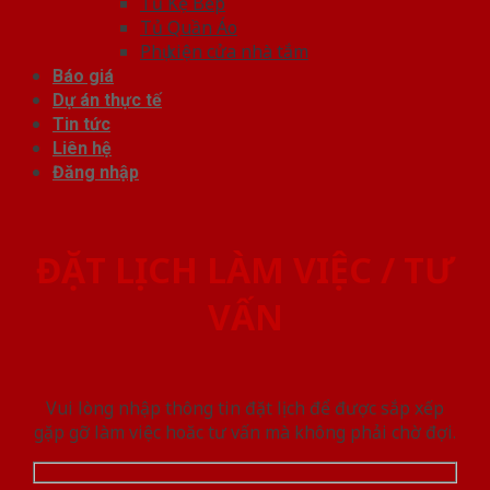
Tủ Kệ Bếp
Tủ Quần Áo
Phụ kiện cửa nhà tắm
Báo giá
Dự án thực tế
Tin tức
Liên hệ
Đăng nhập
ĐẶT LỊCH LÀM VIỆC / TƯ
VẤN
Vui lòng nhập thông tin đặt lịch để được sắp xếp
gặp gỡ làm việc hoăc tư vấn mà không phải chờ đợi.