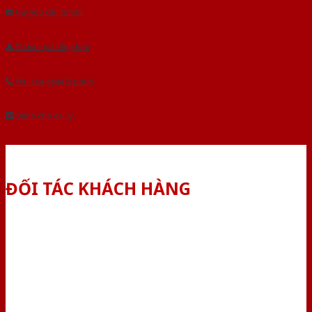
Gửi yêu cầu tư vấn
Tải báo giá tổng hợp
Yêu cầu gọi lại (3 phút)
Dành cho đại lý
ĐỐI TÁC KHÁCH HÀNG