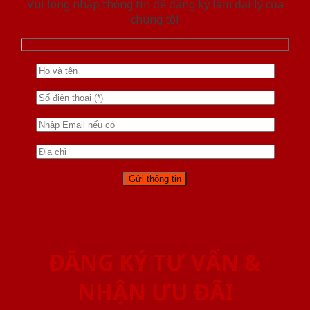
Vui lòng nhập thông tin để đăng ký làm đại lý của
chúng tôi
ĐĂNG KÝ TƯ VẤN &
NHẬN ƯU ĐÃI