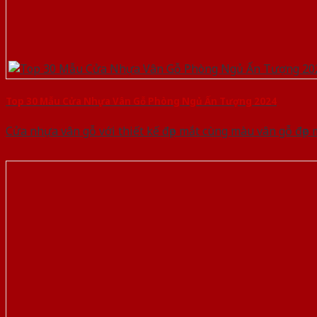
Top 30 Mẫu Cửa Nhựa Vân Gỗ Phòng Ngủ Ấn Tượng 2024
Cửa nhựa vân gỗ với thiết kế đẹp mắt cùng màu vân gỗ đẹp