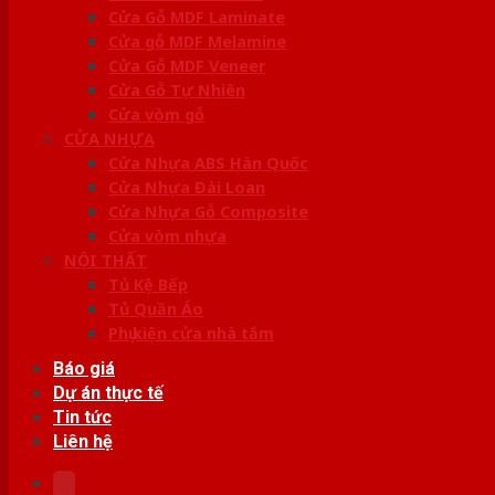
Cửa Gỗ MDF Laminate
Cửa gỗ MDF Melamine
Cửa Gỗ MDF Veneer
Cửa Gỗ Tự Nhiên
Cửa vòm gỗ
CỬA NHỰA
Cửa Nhựa ABS Hàn Quốc
Cửa Nhựa Đài Loan
Cửa Nhựa Gỗ Composite
Cửa vòm nhựa
NỘI THẤT
Tủ Kệ Bếp
Tủ Quần Áo
Phụ kiện cửa nhà tắm
Báo giá
Dự án thực tế
Tin tức
Liên hệ