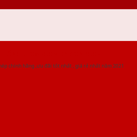
 THỐNG SHOWROOM SAIGONDOOR
ép chính hãng ,ưu đãi tốt nhất , giá rẻ nhất năm 2021