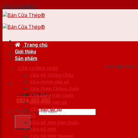
Skip to content
Trang chủ
Giới thiệu
HỆ
Sản phẩm
Nơi bán cửa th
CỬA CHỐNG CHÁY
Cửa Gỗ Chống Cháy
Cửa nhôm vân gỗ
Cửa Thép Chống Cháy
Tư vấn bán hàng
Cửa thép Hàn Quốc
0824.400.400
Cửa thép vân gỗ
Cửa vân gỗ 5D
Tìm kiếm:
CỬA GỖ
Cửa Gỗ ABS Hàn Quốc
Cửa Gỗ HDF
Cửa Gỗ HDF Veneer