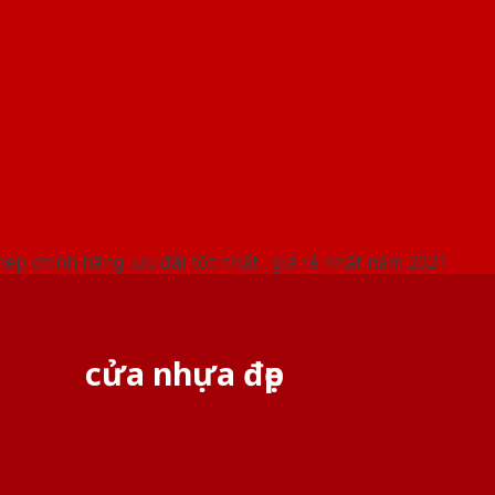
 THỐNG SHOWROOM SAIGONDOOR
ép chính hãng ,ưu đãi tốt nhất , giá rẻ nhất năm 2021
cửa nhựa đẹp