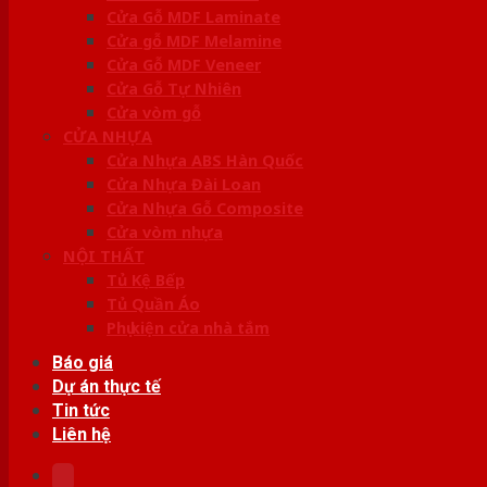
Cửa Gỗ MDF Laminate
Cửa gỗ MDF Melamine
Cửa Gỗ MDF Veneer
Cửa Gỗ Tự Nhiên
Cửa vòm gỗ
CỬA NHỰA
Cửa Nhựa ABS Hàn Quốc
Cửa Nhựa Đài Loan
Cửa Nhựa Gỗ Composite
Cửa vòm nhựa
NỘI THẤT
Tủ Kệ Bếp
Tủ Quần Áo
Phụ kiện cửa nhà tắm
Báo giá
Dự án thực tế
Tin tức
Liên hệ