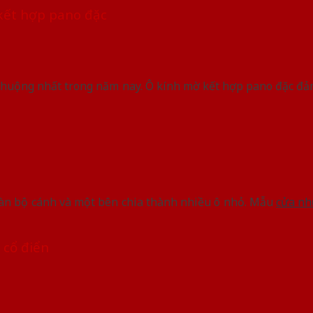
 kết hợp pano đặc
chuộng nhất trong năm nay. Ô kính mờ kết hợp pano đặc đảm
toàn bộ cánh và một bên chia thành nhiều ô nhỏ. Mẫu
cửa nh
n cổ điển