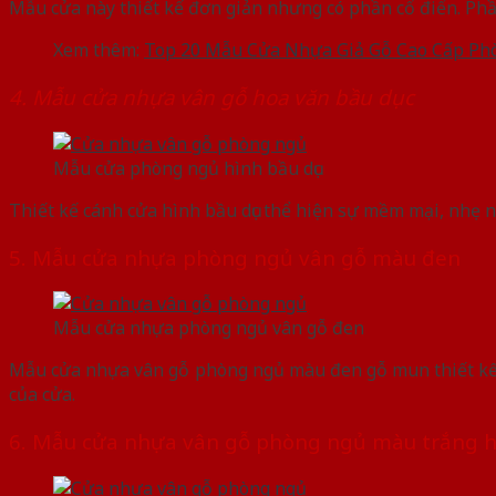
Mẫu cửa này thiết kế đơn giản nhưng có phần cổ điển. Phầ
Xem thêm:
Top 20 Mẫu Cửa Nhựa Giả Gỗ Cao Cấp Ph
4. Mẫu cửa nhựa vân gỗ hoa văn bầu dục
Mẫu cửa phòng ngủ hình bầu dục
Thiết kế cánh cửa hình bầu dục thể hiện sự mềm mại, nhẹ
5. Mẫu cửa nhựa phòng ngủ vân gỗ màu đen
Mẫu cửa nhựa phòng ngủ vân gỗ đen
Mẫu cửa nhựa vân gỗ phòng ngủ màu đen gỗ mun thiết kế 
của cửa.
6. Mẫu cửa nhựa vân gỗ phòng ngủ màu trắng 