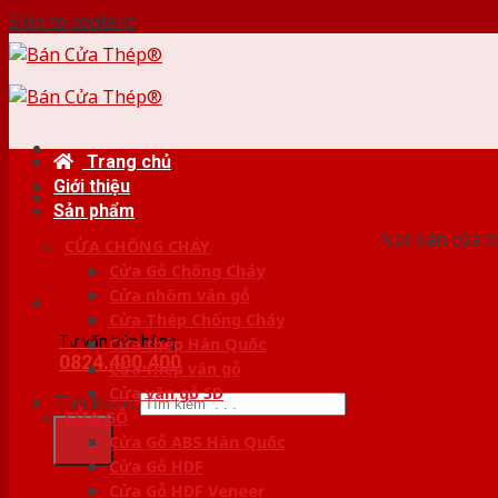
Skip to content
Trang chủ
Giới thiệu
HỆ
Sản phẩm
Nơi bán cửa th
CỬA CHỐNG CHÁY
Cửa Gỗ Chống Cháy
Cửa nhôm vân gỗ
Cửa Thép Chống Cháy
Tư vấn bán hàng
Cửa thép Hàn Quốc
0824.400.400
Cửa thép vân gỗ
Cửa vân gỗ 5D
Tìm kiếm:
CỬA GỖ
Cửa Gỗ ABS Hàn Quốc
Cửa Gỗ HDF
Cửa Gỗ HDF Veneer