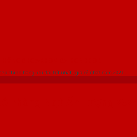
 THỐNG SHOWROOM SAIGONDOOR
ép chính hãng ,ưu đãi tốt nhất , giá rẻ nhất năm 2021
Gỗ Phòng Ngủ Ấn Tượng 202