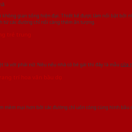
hã
 không gian sống hiện đại. Thiết kế được làm nổi bật bởi n
h từ các đường chỉ nổi càng thêm ấn tượng.
ng trẻ trung
 là với phái nữ. Nêu nếu nhà có bé gái thì đây là mẫu
cửa 
ang trí hoa văn bầu dục
àm mềm mại hơn bởi các đường chỉ uốn công cùng hình bầu dụ