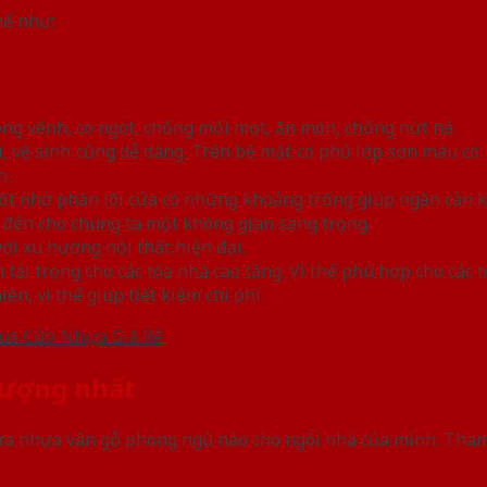
hể như:
ng vênh, co ngót, chống mối mọt, ăn mòn, chống nứt nẻ.
i, vệ sinh cũng dễ dàng. Trên bề mặt có phủ lớp sơn màu có
n.
ốt nhờ phần lõi cửa có những khoảng trống giúp ngăn cản k
đến cho chúng ta một không gian sang trọng.
i xu hướng nội thất hiện đại.
tải trọng cho các tòa nhà cao tầng. Vì thế phù hợp cho các 
n, vì thế giúp tiết kiệm chi phí.
Mua Cửa Nhựa Giá Rẻ
tượng nhất
 nhựa vân gỗ phòng ngủ nào cho ngôi nhà của mình. Tham 