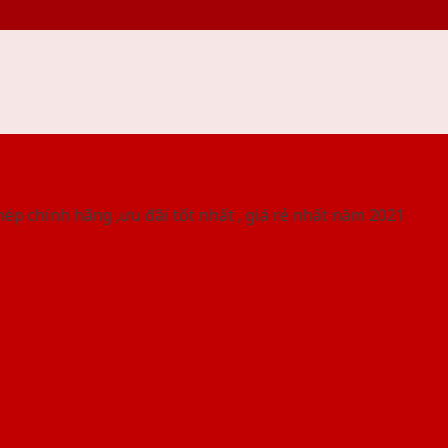
 THỐNG SHOWROOM SAIGONDOOR
ép chính hãng ,ưu đãi tốt nhất , giá rẻ nhất năm 2021