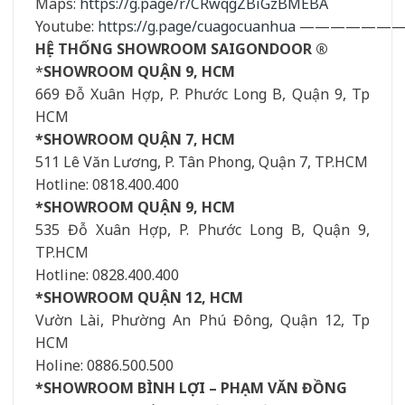
Maps:
https://g.page/r/CRwqgZBiGzBMEBA
Youtube:
https://g.page/cuagocuanhua
——————
HỆ THỐNG SHOWROOM SAIGONDOOR ®
*
SHOWROOM QUẬN 9, HCM
669 Đỗ Xuân Hợp, P. Phước Long B, Quận 9, Tp
HCM
*SHOWROOM QUẬN 7, HCM
511 Lê Văn Lương, P. Tân Phong, Quận 7, TP.HCM
Hotline: 0818.400.400
*SHOWROOM QUẬN 9, HCM
535 Đỗ Xuân Hợp, P. Phước Long B, Quận 9,
TP.HCM
Hotline: 0828.400.400
*SHOWROOM QUẬN 12, HCM
Vườn Lài, Phường An Phú Đông, Quận 12, Tp
HCM
Holine: 0886.500.500
*SHOWROOM BÌNH LỢI – PHẠM VĂN ĐỒNG