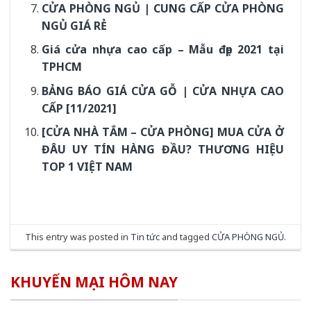
CỬA PHÒNG NGỦ | CUNG CẤP CỬA PHÒNG
NGỦ GIÁ RẺ
Giá cửa nhựa cao cấp – Mẫu đẹp 2021 tại
TPHCM
BẢNG BÁO GIÁ CỬA GỖ | CỬA NHỰA CAO
CẤP [11/2021]
[CỬA NHÀ TẮM – CỬA PHÒNG] MUA CỬA Ở
ĐÂU UY TÍN HÀNG ĐẦU? THƯƠNG HIỆU
TOP 1 VIỆT NAM
This entry was posted in
Tin tức
and tagged
CỬA PHÒNG NGỦ
.
KHUYẾN MẠI HÔM NAY