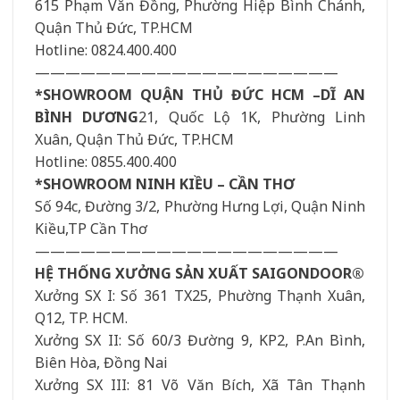
615 Phạm Văn Đồng, Phường Hiệp Bình Chánh,
Quận Thủ Đức, TP.HCM
Hotline: 0824.400.400
————————————————————
*SHOWROOM QUẬN THỦ ĐỨC HCM –DĨ AN
BÌNH DƯƠNG
21, Quốc Lộ 1K, Phường Linh
Xuân, Quận Thủ Đức, TP.HCM
Hotline: 0855.400.400
*SHOWROOM NINH KIỀU – CẦN THƠ
Số 94c, Đường 3/2, Phường Hưng Lợi, Quận Ninh
Kiều,TP Cần Thơ
————————————————————
HỆ THỐNG XƯỞNG SẢN XUẤT SAIGONDOOR®
Xưởng SX I: Số 361 TX25, Phường Thạnh Xuân,
Q12, TP. HCM.
Xưởng SX II: Số 60/3 Đường 9, KP2, P.An Bình,
Biên Hòa, Đồng Nai
Xưởng SX III: 81 Võ Văn Bích, Xã Tân Thạnh