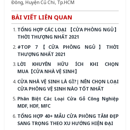
Đông, Huyện Củ Chi, Tp.HCM
BÀI VIẾT LIÊN QUAN
TỔNG HỢP CÁC LOẠI 【CỬA PHÒNG NGỦ】
THỜI THƯỢNG NHẤT 2021
#TOP 7【CỬA PHÒNG NGỦ】THỜI
THƯỢNG NHẤT 2021
LỜI KHUYÊN HỮU ÍCH KHI CHỌN
MUA【CỬA NHÀ VỆ SINH】
CỬA NHÀ VỆ SINH LÀ GÌ?| NÊN CHỌN LOẠI
CỬA PHÒNG VỆ SINH NÀO TỐT NHẤT
Phân Biệt Các Loại Cửa Gỗ Công Nghiệp
MDF, HDF, MFC
TỔNG HỢP 40+ MẪU CỬA PHÒNG TẮM ĐẸP
SANG TRỌNG THEO XU HƯỚNG HIỆN ĐẠI