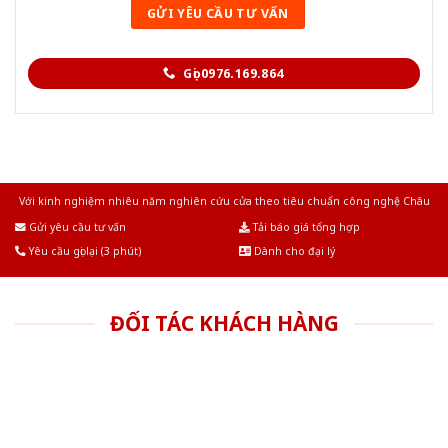
Gọi 0976.169.864
Với kinh nghiệm nhiêu năm nghiên cứu cửa theo tiêu chuẩn công nghệ Châu
Âu.Chúng tôi tự tin là nhà sản xuất & cung cấp hàng đầu tại Việt Nam!
Gửi yêu cầu tư vấn
Tải báo giá tổng hợp
Yêu cầu gọi lại (3 phút)
Dành cho đại lý
ĐỐI TÁC KHÁCH HÀNG