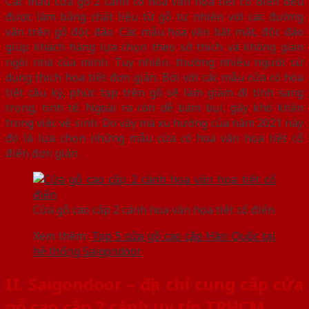
Các mẫu cửa gỗ 2 cánh có hoa văn họa tiết cổ điển đều
được làm bằng chất liệu từ gỗ tự nhiên với các đường
vân trên gỗ độc đáo. Các mẫu hoa văn bắt mắt, độc đáo
giúp khách hàng lựa chọn theo sở thích và không gian
ngôi nhà của mình. Tuy nhiên, thường nhiều người sử
dụng thích họa tiết đơn giản. Bởi với các mẫu cửa có hóa
tiết cầu kỳ, phức tạp trên gỗ sẽ làm giảm đi tính sang
trọng, tinh tế. Ngoài ra còn dễ bám bụi, gây khó khăn
trong việc vệ sinh. Do vậy mà xu hướng của năm 2021 này
đó là lựa chọn những mẫu cửa có hoa văn họa tiết cổ
điển đơn giản.
Cửa gỗ cao cấp 2 cánh hoa văn họa tiết cổ điển
Xem thêm:
Top 5 cửa gỗ cao cấp Hàn Quốc tại
hệ thống Saigondoor
II. Saigondoor – địa chỉ cung cấp cửa
gỗ cao cấp 2 cánh uy tín TPHCM