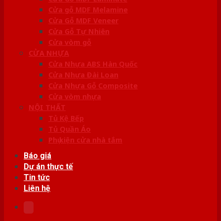
Cửa gỗ MDF Melamine
Cửa Gỗ MDF Veneer
Cửa Gỗ Tự Nhiên
Cửa vòm gỗ
CỬA NHỰA
Cửa Nhựa ABS Hàn Quốc
Cửa Nhựa Đài Loan
Cửa Nhựa Gỗ Composite
Cửa vòm nhựa
NỘI THẤT
Tủ Kệ Bếp
Tủ Quần Áo
Phụ kiện cửa nhà tắm
Báo giá
Dự án thực tế
Tin tức
Liên hệ