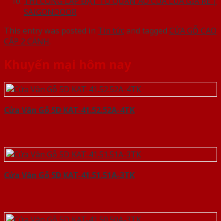
THI CÔNG LẮP ĐẶT TỦ QUẦN ÁO CỬA LÙA GIÁ RẺ |
SAIGONDOOR
This entry was posted in
Tin tức
and tagged
CỬA GỖ CAO
CẤP 2 CÁNH
.
Khuyến mại hôm nay
Cửa Vân Gỗ 5D KAT-41.52.52A-4TK
Cửa Vân Gỗ 5D KAT-41.51.51A-3TK