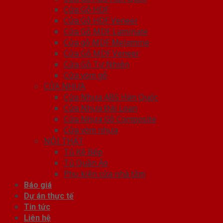
Cửa Gỗ HDF
Cửa Gỗ HDF Veneer
Cửa Gỗ MDF Laminate
Cửa gỗ MDF Melamine
Cửa Gỗ MDF Veneer
Cửa Gỗ Tự Nhiên
Cửa vòm gỗ
CỬA NHỰA
Cửa Nhựa ABS Hàn Quốc
Cửa Nhựa Đài Loan
Cửa Nhựa Gỗ Composite
Cửa vòm nhựa
NỘI THẤT
Tủ Kệ Bếp
Tủ Quần Áo
Phụ kiện cửa nhà tắm
Báo giá
Dự án thực tế
Tin tức
Liên hệ