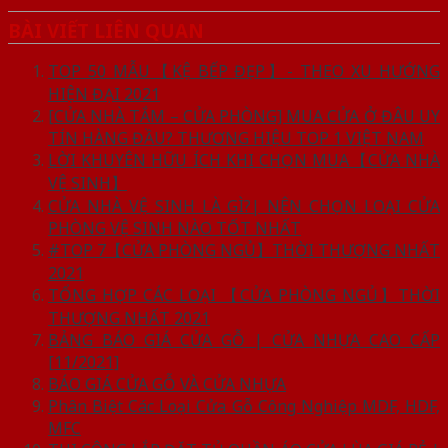
BÀI VIẾT LIÊN QUAN
TOP 50 MẪU【KỆ BẾP ĐẸP】- THEO XU HƯỚNG
HIỆN ĐẠI 2021
[CỬA NHÀ TẮM – CỬA PHÒNG] MUA CỬA Ở ĐÂU UY
TÍN HÀNG ĐẦU? THƯƠNG HIỆU TOP 1 VIỆT NAM
LỜI KHUYÊN HỮU ÍCH KHI CHỌN MUA【CỬA NHÀ
VỆ SINH】
CỬA NHÀ VỆ SINH LÀ GÌ?| NÊN CHỌN LOẠI CỬA
PHÒNG VỆ SINH NÀO TỐT NHẤT
#TOP 7【CỬA PHÒNG NGỦ】THỜI THƯỢNG NHẤT
2021
TỔNG HỢP CÁC LOẠI 【CỬA PHÒNG NGỦ】THỜI
THƯỢNG NHẤT 2021
BẢNG BÁO GIÁ CỬA GỖ | CỬA NHỰA CAO CẤP
[11/2021]
BÁO GIÁ CỬA GỖ VÀ CỬA NHỰA
Phân Biệt Các Loại Cửa Gỗ Công Nghiệp MDF, HDF,
MFC