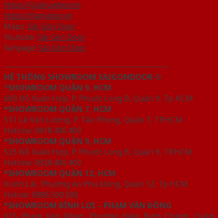
https://giahuydoor.vn
https://famidoor.vn
Maps:
Sài Gòn Door
Youtube:
Sài Gòn Door
Fanpage:
Sài Gòn Door
————————————————————
HỆ THỐNG SHOWROOM SAIGONDOOR ®
*
SHOWROOM QUẬN 9, HCM
669 Đỗ Xuân Hợp, P. Phước Long B, Quận 9, Tp HCM
*SHOWROOM QUẬN 7, HCM
511 Lê Văn Lương, P. Tân Phong, Quận 7, TP.HCM
Hotline: 0818.400.400
*SHOWROOM QUẬN 9, HCM
535 Đỗ Xuân Hợp, P. Phước Long B, Quận 9, TP.HCM
Hotline: 0828.400.400
*SHOWROOM QUẬN 12, HCM
Vườn Lài, Phường An Phú Đông, Quận 12, Tp HCM
Holine: 0886.500.500
*SHOWROOM BÌNH LỢI – PHẠM VĂN ĐỒNG
615 Phạm Văn Đồng, Phường Hiệp Bình Chánh, Quận