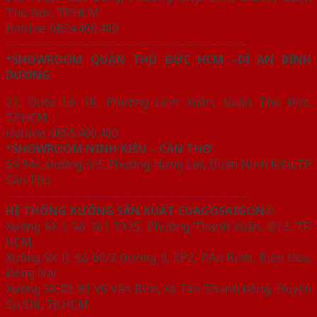
Thủ Đức, TP.HCM
Hotline: 0824.400.400
————————————————————
*SHOWROOM QUẬN THỦ ĐỨC HCM –DĨ AN BÌNH
DƯƠNG
21, Quốc Lộ 1K, Phường Linh Xuân, Quận Thủ Đức,
TP.HCM
Hotline: 0855.400.400
*SHOWROOM NINH KIỀU – CẦN THƠ
Số 94c, Đường 3/2, Phường Hưng Lợi, Quận Ninh Kiều,TP
Cần Thơ
————————————————————
HỆ THỐNG XƯỞNG SẢN XUẤT CUAGOSAIGON®
Xưởng SX I: Số 361 TX25, Phường Thạnh Xuân, Q12, TP.
HCM.
Xưởng SX II: Số 60/3 Đường 9, KP2, P.An Bình, Biên Hòa,
Đồng Nai
Xưởng SX III: 81 Võ Văn Bích, Xã Tân Thạnh Đông, Huyện
Củ Chi, Tp.HCM