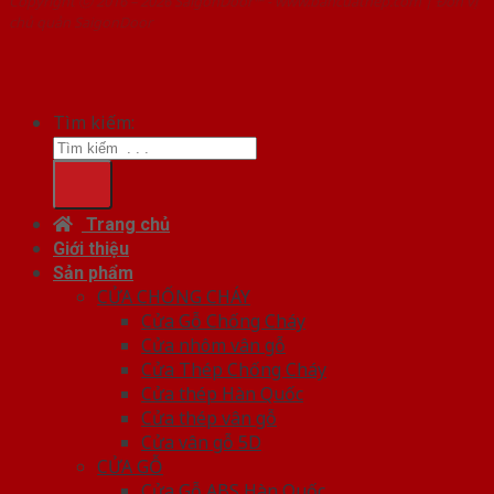
Copyright ⓒ 2016 – 2026 SaigonDoor™ - www.bancuathep.com | Đơn vị
chủ quản SaigonDoor
Tìm kiếm:
Trang chủ
Giới thiệu
Sản phẩm
CỬA CHỐNG CHÁY
Cửa Gỗ Chống Cháy
Cửa nhôm vân gỗ
Cửa Thép Chống Cháy
Cửa thép Hàn Quốc
Cửa thép vân gỗ
Cửa vân gỗ 5D
CỬA GỖ
Cửa Gỗ ABS Hàn Quốc