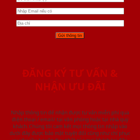
ĐĂNG KÝ TƯ VẤN &
NHẬN ƯU ĐÃI
Nhập thông tin để nhận được tư vấn miễn phí qua
điện thoại / email/ tại văn phòng hoặc tại nhà quý
khách. Chúng tôi cam kết mọi thông tin nhập vào
dưới đây được bảo mật tuyệt đối cũng như chỉ phục