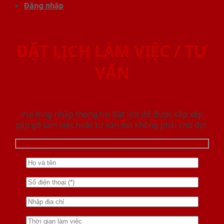
Đăng nhập
ĐẶT LỊCH LÀM VIỆC / TƯ
VẤN
Vui lòng nhập thông tin đặt lịch để được sắp xếp
gặp gỡ làm việc hoăc tư vấn mà không phải chờ đợi.