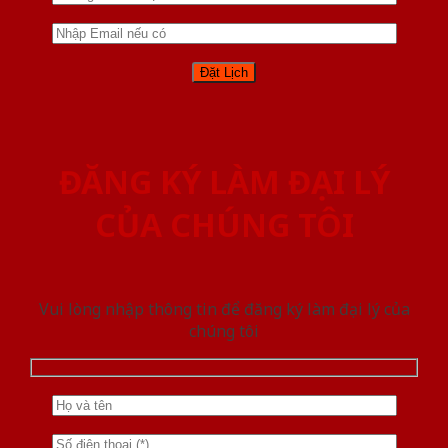
ĐĂNG KÝ LÀM ĐẠI LÝ
CỦA CHÚNG TÔI
Vui lòng nhập thông tin để đăng ký làm đại lý của
chúng tôi