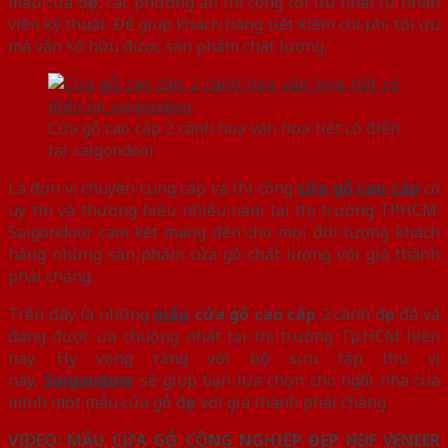
mẫu cửa đẹp, các phương án thi công tối ưu nhất từ nhân
viên kỹ thuật. Để giúp khách hàng tiết kiệm chi phí tối ưu
mà vẫn sở hữu được sản phẩm chất lượng.
Cửa gỗ cao cấp 2 cánh hoa văn họa tiết cổ điển
tại saigondoor
Là đơn vị chuyên cung cấp và thi công
cửa gỗ cao cấp
có
uy tín và thương hiệu nhiều năm tại thị trường TPHCM.
Saigondoor cam kết mang đến cho mọi đối tượng khách
hàng những sản phẩm cửa gỗ chất lượng với giá thành
phải chăng.
Trên đây là những
mẫu
cửa gỗ cao cấp
2 cánh đẹp đã và
đang được ưa chuộng nhất tại thị trường Tp.HCM hiện
nay. Hy vọng rằng với bộ sưu tập thú vị
này,
Saigondoor
sẽ giúp bạn lựa chọn cho ngôi nhà của
mình một mẫu cửa gỗ đẹp với giá thành phải chăng.
VIDEO: MẪU CỬA GỖ CÔNG NGHIỆP ĐẸP HDF VENEER