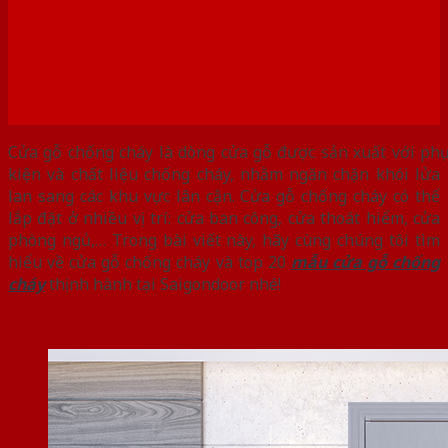
Cửa gỗ chống cháy là dòng cửa gỗ được sản xuất với phụ
kiện và chất liệu chống cháy, nhằm ngăn chặn khói lửa
lan sang các khu vực lân cận. Cửa gỗ chống cháy có thể
lắp đặt ở nhiều vị trí: cửa ban công, cửa thoát hiểm, cửa
phòng ngủ,… Trong bài viết này, hãy cùng chúng tôi tìm
hiểu về cửa gỗ chống cháy và top 20
mẫu cửa gỗ chống
cháy
thịnh hành tại Saigondoor nhé!