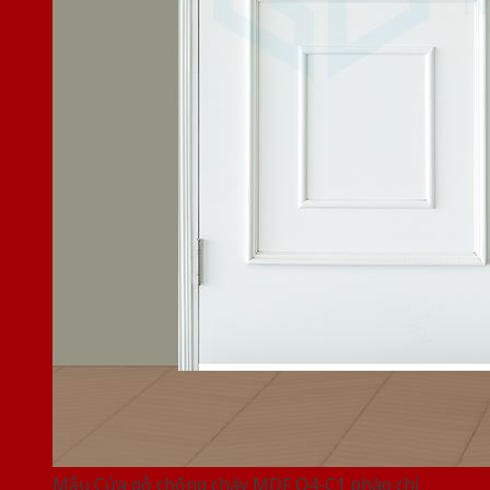
Mẫu Cửa gỗ chống cháy MDF O4-C1 phào chỉ