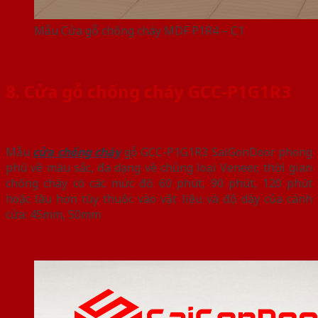
Mẫu Cửa gỗ chống cháy MDF P1R4 – C1
8. Cửa gỗ chống cháy GCC-P1G1R3
Mẫu
cửa chống cháy
gỗ GCC-P1G1R3 SaiGonDoor phong
phú về màu sắc, đa dạng về chủng loại Veneer, thời gian
chống cháy có các mức độ 60 phút, 90 phút, 120 phút
hoặc lâu hơn tùy thuộc vào vật liệu và độ dày của cánh
cửa: 45mm, 50mm