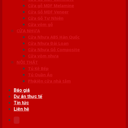
Cửa gỗ MDF Melamine
Cửa Gỗ MDF Veneer
Cửa Gỗ Tự Nhiên
Cửa vòm gỗ
CỬA NHỰA
Cửa Nhựa ABS Hàn Quốc
Cửa Nhựa Đài Loan
Cửa Nhựa Gỗ Composite
Cửa vòm nhựa
NỘI THẤT
Tủ Kệ Bếp
Tủ Quần Áo
Phụ kiện cửa nhà tắm
Báo giá
Dự án thực tế
Tin tức
Liên hệ