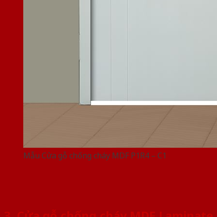
Mẫu Cửa gỗ chống cháy MDF P1R4 – C1
3. Cửa gỗ chống cháy MDF Laminate