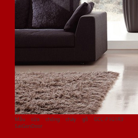
Mẫu cửa chống cháy gỗ GCC-P1G1R3
SaiGonDoor