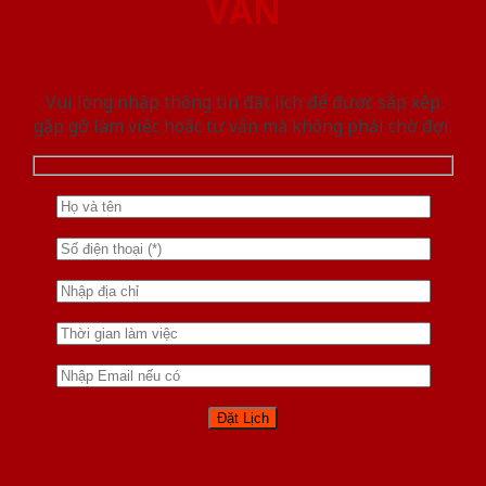
VẤN
Vui lòng nhập thông tin đặt lịch để được sắp xếp
gặp gỡ làm việc hoăc tư vấn mà không phải chờ đợi.