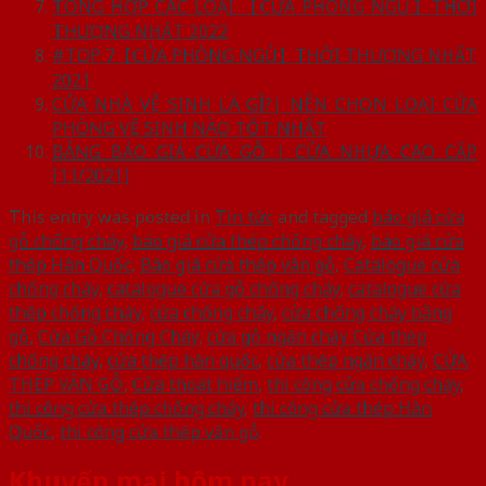
TỔNG HỢP CÁC LOẠI 【CỬA PHÒNG NGỦ】THỜI
THƯỢNG NHẤT 2022
#TOP 7【CỬA PHÒNG NGỦ】THỜI THƯỢNG NHẤT
2021
CỬA NHÀ VỆ SINH LÀ GÌ?| NÊN CHỌN LOẠI CỬA
PHÒNG VỆ SINH NÀO TỐT NHẤT
BẢNG BÁO GIÁ CỬA GỖ | CỬA NHỰA CAO CẤP
[11/2021]
This entry was posted in
Tin tức
and tagged
báo giá cửa
gỗ chống cháy
,
báo giá cửa thép chống cháy
,
báo giá cửa
thép Hàn Quốc
,
Báo giá cửa thép vân gỗ
,
Catalogue cửa
chống cháy
,
catalogue cửa gỗ chống cháy
,
catalogue cửa
thép chống cháy
,
cửa chống cháy
,
cửa chống cháy bằng
gỗ
,
Cửa Gỗ Chống Cháy
,
cửa gỗ ngăn cháy Cửa thép
chống cháy
,
cửa thép hàn quốc
,
cửa thép ngăn cháy
,
CỬA
THÉP VÂN GỖ
,
Cửa thoát hiểm
,
thi công cửa chống cháy
,
thi công cửa thép chống cháy
,
thi công cửa thép Hàn
Quốc
,
thi công cửa thép vân gỗ
.
Khuyến mại hôm nay