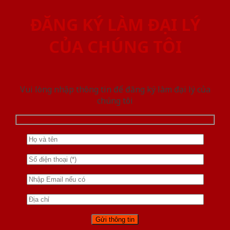
ĐĂNG KÝ LÀM ĐẠI LÝ
CỦA CHÚNG TÔI
Vui lòng nhập thông tin để đăng ký làm đại lý của
chúng tôi