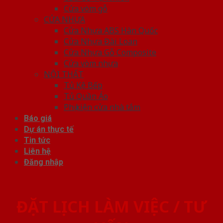
Cửa vòm gỗ
CỬA NHỰA
Cửa Nhựa ABS Hàn Quốc
Cửa Nhựa Đài Loan
Cửa Nhựa Gỗ Composite
Cửa vòm nhựa
NỘI THẤT
Tủ Kệ Bếp
Tủ Quần Áo
Phụ kiện cửa nhà tắm
Báo giá
Dự án thực tế
Tin tức
Liên hệ
Đăng nhập
ĐẶT LỊCH LÀM VIỆC / TƯ