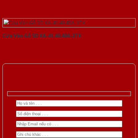
Cửa Vân Gỗ 5D KA-41.40.40A-3TK