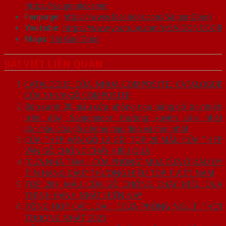
https://saigondoor.net
Fanpage:
https://www.facebook.com/SaigonDoor/
Youtube:
https://www.youtube.com/c/SAIGONDOOR
Maps:
Sài Gòn Door
BÀI VIẾT LIÊN QUAN
CATALOGUE CỦA NHỰA COMPOSITE, CATALOGUE
CỬA NHỰA GỖ COMPOSITE
Bên cạnh 30 mẫu cửa phòng ngủ bằng gỗ tự nhiên
trên đây, Saigondoor thường xuyên cập nhật
các mẫu cửa gỗ phòng ngủ đẹp và mới nhất
CỬA THÉP VÂN GỖ LÀ GÌ?. TOP 20 MẪU CỬA THÉP
VÂN GỖ CHỐNG CHÁY HIỆU QUẢ
[CỬA NHÀ TẮM – CỬA PHÒNG] MUA CỬA Ở ĐÂU UY
TÍN HÀNG ĐẦU? THƯƠNG HIỆU TOP 1 VIỆT NAM
TOP 20+ MẪU CỬA GỖ CHỐNG CHÁY HIỆU QUẢ
THỊNH HÀNH NHẤT HIỆN NAY
TỔNG HỢP CÁC LOẠI 【CỬA PHÒNG NGỦ】THỜI
THƯỢNG NHẤT 2021