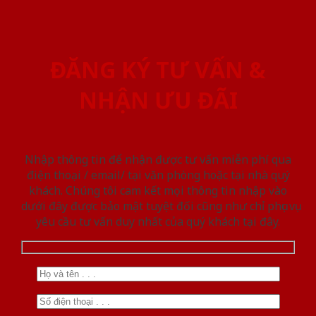
ĐĂNG KÝ TƯ VẤN &
NHẬN ƯU ĐÃI
Nhập thông tin để nhận được tư vấn miễn phí qua
điện thoại / email/ tại văn phòng hoặc tại nhà quý
khách. Chúng tôi cam kết mọi thông tin nhập vào
dưới đây được bảo mật tuyệt đối cũng như chỉ phục vụ
yêu cầu tư vấn duy nhất của quý khách tại đây.