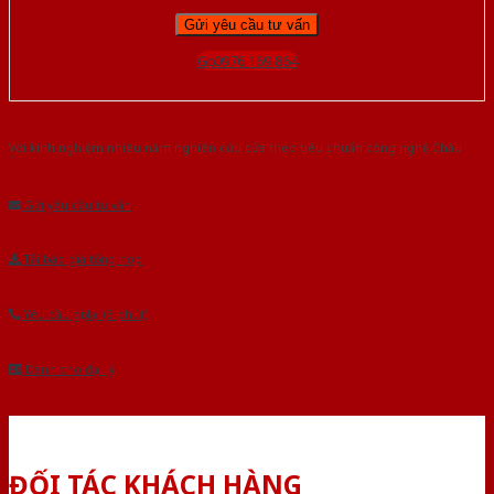
Gọi 0976.169.864
Với kinh nghiệm nhiêu năm nghiên cứu cửa theo tiêu chuẩn công nghệ Châu
Âu.Chúng tôi tự tin là nhà sản xuất & cung cấp hàng đầu tại Việt Nam!
Gửi yêu cầu tư vấn
Tải báo giá tổng hợp
Yêu cầu gọi lại (3 phút)
Dành cho đại lý
ĐỐI TÁC KHÁCH HÀNG