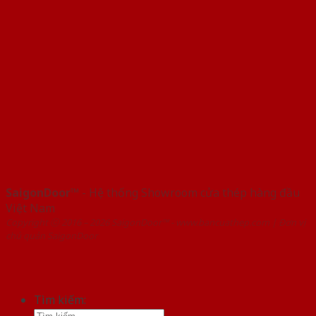
SaigonDoor™
- Hệ thống Showroom cửa thép hàng đầu
Việt Nam
Copyright ⓒ 2016 – 2026 SaigonDoor™ - www.bancuathep.com | Đơn vị
chủ quản SaigonDoor
Tìm kiếm: