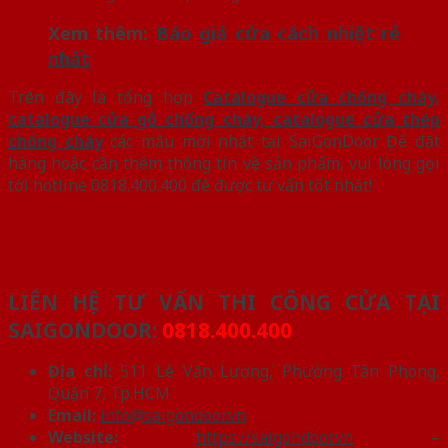
Xem thêm:
Báo giá cửa cách nhiệt rẻ
nhất
Trên đây là tổng hợp
Catalogue cửa chống cháy,
catalogue cửa gỗ chống cháy, catalogue cửa thép
chống cháy
các mẫu mới nhất tại SaiGonDoor. Để đặt
hàng hoặc cần thêm thông tin về sản phẩm, vui lòng gọi
tới hotline 0818.400.400 để được tư vấn tốt nhất!
LIÊN HỆ TƯ VẤN THI CÔNG CỬA TẠI
SAIGONDOOR:
0818.400.400
Địa chỉ:
511 Lê Văn Lương, Phường Tân Phong,
Quận 7, Tp.HCM
Email:
info@saigondoor.vn
Website:
https://saigondoor.vn
–