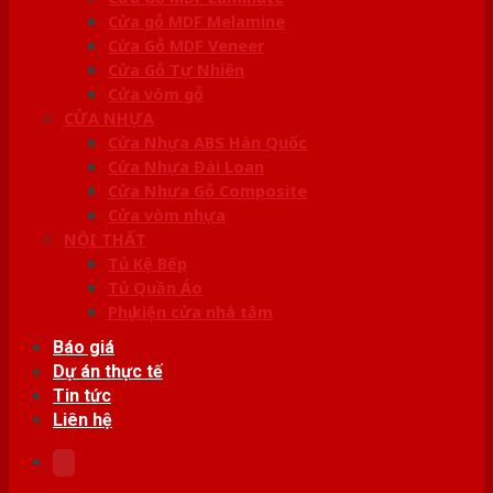
Cửa gỗ MDF Melamine
Cửa Gỗ MDF Veneer
Cửa Gỗ Tự Nhiên
Cửa vòm gỗ
CỬA NHỰA
Cửa Nhựa ABS Hàn Quốc
Cửa Nhựa Đài Loan
Cửa Nhựa Gỗ Composite
Cửa vòm nhựa
NỘI THẤT
Tủ Kệ Bếp
Tủ Quần Áo
Phụ kiện cửa nhà tắm
Báo giá
Dự án thực tế
Tin tức
Liên hệ