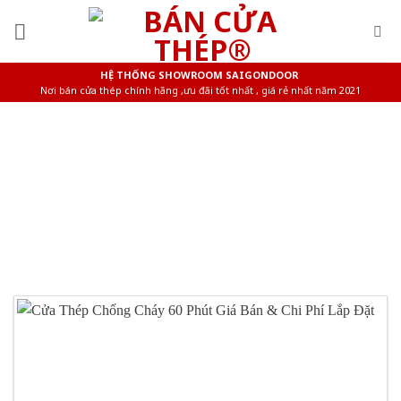
Skip
to
content
HỆ THỐNG SHOWROOM SAIGONDOOR
Nơi bán cửa thép chính hãng ,ưu đãi tốt nhất , giá rẻ nhất năm 2021
CỬA THÉP VÂN GỖ