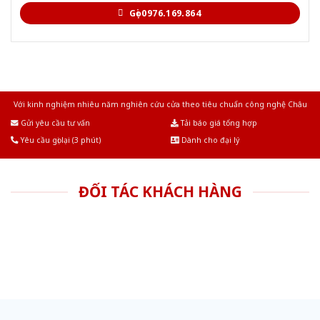
Gọi 0976.169.864
Với kinh nghiệm nhiêu năm nghiên cứu cửa theo tiêu chuẩn công nghệ Châu
Âu.Chúng tôi tự tin là nhà sản xuất & cung cấp hàng đầu tại Việt Nam!
Gửi yêu cầu tư vấn
Tải báo giá tổng hợp
Yêu cầu gọi lại (3 phút)
Dành cho đại lý
ĐỐI TÁC KHÁCH HÀNG