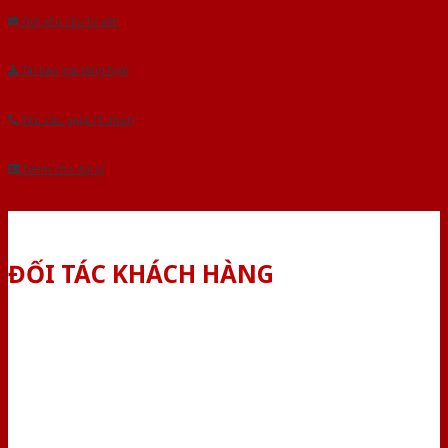
Gửi yêu cầu tư vấn
Tải báo giá tổng hợp
Yêu cầu gọi lại (3 phút)
Dành cho đại lý
ĐỐI TÁC KHÁCH HÀNG