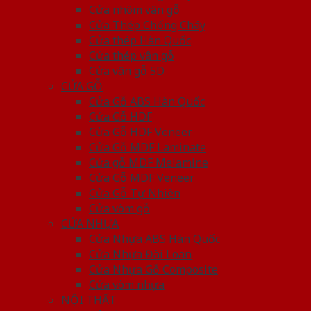
Cửa nhôm vân gỗ
Cửa Thép Chống Cháy
Cửa thép Hàn Quốc
Cửa thép vân gỗ
Cửa vân gỗ 5D
CỬA GỖ
Cửa Gỗ ABS Hàn Quốc
Cửa Gỗ HDF
Cửa Gỗ HDF Veneer
Cửa Gỗ MDF Laminate
Cửa gỗ MDF Melamine
Cửa Gỗ MDF Veneer
Cửa Gỗ Tự Nhiên
Cửa vòm gỗ
CỬA NHỰA
Cửa Nhựa ABS Hàn Quốc
Cửa Nhựa Đài Loan
Cửa Nhựa Gỗ Composite
Cửa vòm nhựa
NỘI THẤT