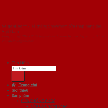
SaigonDoor™
- Hệ thống Showroom cửa thép hàng đầu
Việt Nam
Copyright ⓒ 2016 – 2026 SaigonDoor™ - www.bancuathep.com | Đơn vị
chủ quản SaigonDoor
Tìm kiếm:
Trang chủ
Giới thiệu
Sản phẩm
CỬA CHỐNG CHÁY
Cửa Gỗ Chống Cháy