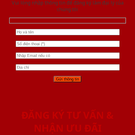
Vui lòng nhập thông tin để đăng ký làm đại lý của
chúng tôi
ĐĂNG KÝ TƯ VẤN &
NHẬN ƯU ĐÃI