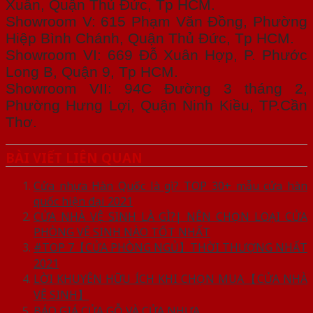
Xuân, Quận Thủ Đức, Tp HCM.
Showroom V: 615 Phạm Văn Đồng, Phường
Hiệp Bình Chánh, Quận Thủ Đức, Tp HCM.
Showroom VI: 669 Đỗ Xuân Hợp, P. Phước
Long B, Quận 9, Tp HCM.
Showroom VII: 94C Đường 3 tháng 2,
Phường Hưng Lợi, Quận Ninh Kiều, TP.Cần
Thơ.
BÀI VIẾT LIÊN QUAN
Cửa nhựa Hàn Quốc là gì? TOP 30+ mẫu cửa hàn
quốc hiện đại 2021
CỬA NHÀ VỆ SINH LÀ GÌ?| NÊN CHỌN LOẠI CỬA
PHÒNG VỆ SINH NÀO TỐT NHẤT
#TOP 7【CỬA PHÒNG NGỦ】THỜI THƯỢNG NHẤT
2021
LỜI KHUYÊN HỮU ÍCH KHI CHỌN MUA【CỬA NHÀ
VỆ SINH】
BÁO GIÁ CỬA GỖ VÀ CỬA NHỰA