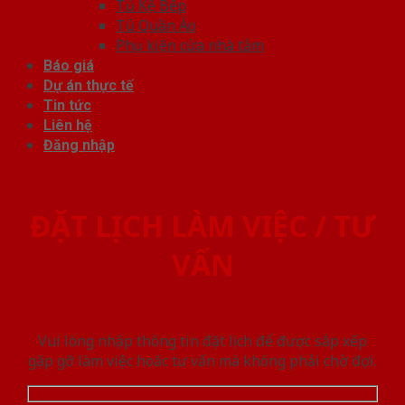
Tủ Kệ Bếp
Tủ Quần Áo
Phụ kiện cửa nhà tắm
Báo giá
Dự án thực tế
Tin tức
Liên hệ
Đăng nhập
ĐẶT LỊCH LÀM VIỆC / TƯ
VẤN
Vui lòng nhập thông tin đặt lịch để được sắp xếp
gặp gỡ làm việc hoăc tư vấn mà không phải chờ đợi.