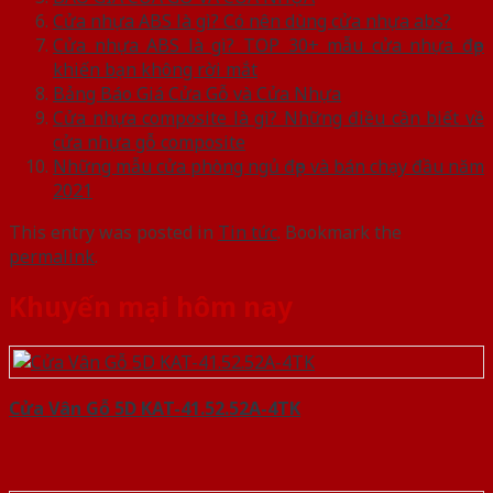
Cửa nhựa ABS là gì? Có nên dùng cửa nhựa abs?
Cửa nhựa ABS là gì? TOP 30+ mẫu cửa nhựa đẹp
khiến bạn không rời mắt
Bảng Báo Giá Cửa Gỗ và Cửa Nhựa
Cửa nhựa composite là gì? Những điều cần biết về
cửa nhựa gỗ composite
Những mẫu cửa phòng ngủ đẹp và bán chạy đầu năm
2021
This entry was posted in
Tin tức
. Bookmark the
permalink
.
Khuyến mại hôm nay
Cửa Vân Gỗ 5D KAT-41.52.52A-4TK