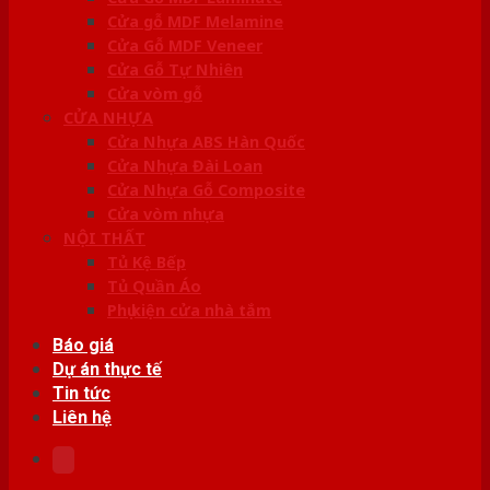
Cửa gỗ MDF Melamine
Cửa Gỗ MDF Veneer
Cửa Gỗ Tự Nhiên
Cửa vòm gỗ
CỬA NHỰA
Cửa Nhựa ABS Hàn Quốc
Cửa Nhựa Đài Loan
Cửa Nhựa Gỗ Composite
Cửa vòm nhựa
NỘI THẤT
Tủ Kệ Bếp
Tủ Quần Áo
Phụ kiện cửa nhà tắm
Báo giá
Dự án thực tế
Tin tức
Liên hệ