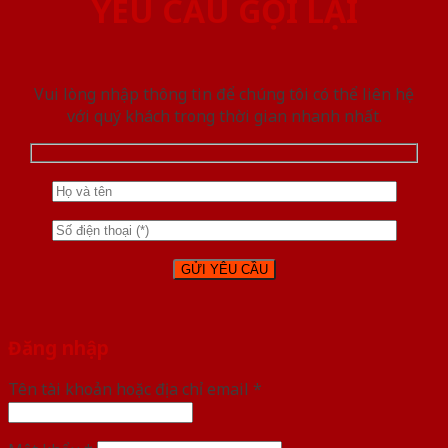
YÊU CẦU GỌI LẠI
Vui lòng nhập thông tin để chúng tôi có thể liên hệ
với quý khách trong thời gian nhanh nhất.
Đăng nhập
Tên tài khoản hoặc địa chỉ email
*