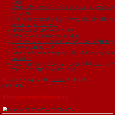
2021
BẢNG BÁO GIÁ CỬA GỖ | CỬA NHỰA CAO CẤP
[11/2021]
Cửa nhựa composite là gì? Những điều cần biết về
cửa nhựa gỗ composite
BÁO GIÁ CỬA GỖ VÀ CỬA NHỰA
Bảng Báo Giá Cửa Gỗ và Cửa Nhựa
TOP 30+ MẪU CỬA PHÒNG VỆ SINH HIỆN ĐẠI
KHÔNG NÊN BỎ QUA
Những mẫu cửa phòng ngủ đẹp và bán chạy đầu
năm 2021
CỬA THÉP VÂN GỖ LÀ GÌ?. TOP 20 MẪU CỬA THÉP
VÂN GỖ CHỐNG CHÁY HIỆU QUẢ
This entry was posted in
Tin tức
. Bookmark the
permalink
.
Khuyến mại hôm nay