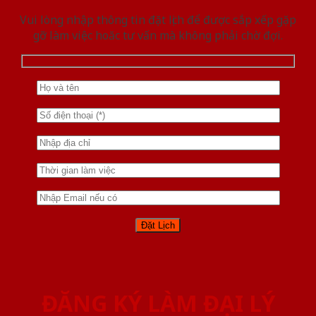
Vui lòng nhập thông tin đặt lịch để được sắp xếp gặp
gỡ làm việc hoăc tư vấn mà không phải chờ đợi.
ĐĂNG KÝ LÀM ĐẠI LÝ