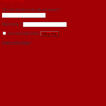
Tên tài khoản hoặc địa chỉ email
*
Mật khẩu
*
Ghi nhớ mật khẩu
Đăng nhập
Quên mật khẩu?