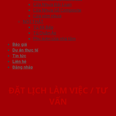
Cửa Nhựa Đài Loan
Cửa Nhựa Gỗ Composite
Cửa vòm nhựa
NỘI THẤT
Tủ Kệ Bếp
Tủ Quần Áo
Phụ kiện cửa nhà tắm
Báo giá
Dự án thực tế
Tin tức
Liên hệ
Đăng nhập
ĐẶT LỊCH LÀM VIỆC / TƯ
VẤN