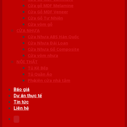
Cửa gỗ MDF Melamine
Cửa Gỗ MDF Veneer
Cửa Gỗ Tự Nhiên
Cửa vòm gỗ
CỬA NHỰA
Cửa Nhựa ABS Hàn Quốc
Cửa Nhựa Đài Loan
Cửa Nhựa Gỗ Composite
Cửa vòm nhựa
NỘI THẤT
Tủ Kệ Bếp
Tủ Quần Áo
Phụ kiện cửa nhà tắm
Báo giá
Dự án thực tế
Tin tức
Liên hệ