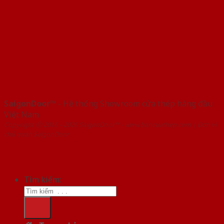
SaigonDoor™
- Hệ thống Showroom cửa thép hàng đầu
Việt Nam
Copyright ⓒ 2016 – 2026 SaigonDoor™ - www.bancuathep.com | Đơn vị
chủ quản SaigonDoor
Tìm kiếm: