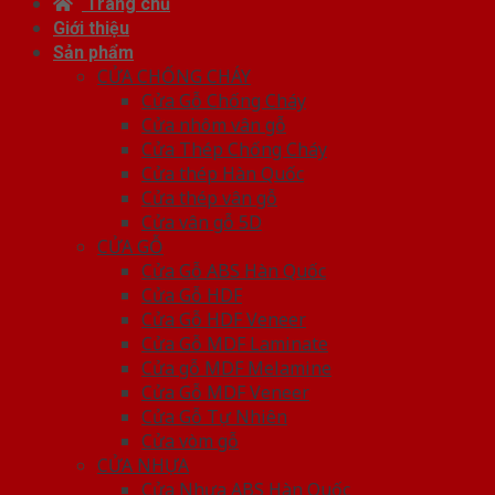
Trang chủ
Giới thiệu
Sản phẩm
CỬA CHỐNG CHÁY
Cửa Gỗ Chống Cháy
Cửa nhôm vân gỗ
Cửa Thép Chống Cháy
Cửa thép Hàn Quốc
Cửa thép vân gỗ
Cửa vân gỗ 5D
CỬA GỖ
Cửa Gỗ ABS Hàn Quốc
Cửa Gỗ HDF
Cửa Gỗ HDF Veneer
Cửa Gỗ MDF Laminate
Cửa gỗ MDF Melamine
Cửa Gỗ MDF Veneer
Cửa Gỗ Tự Nhiên
Cửa vòm gỗ
CỬA NHỰA
Cửa Nhựa ABS Hàn Quốc