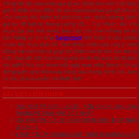
Tổng kết lại, cửa nhựa giả gỗ có nhiều loại với chất liệu,
giá cả khác nhau. Hầu hết các loại cửa nhựa giả gỗ đều có
chất lượng ổn, thẩm mĩ phù hợp với nhiều phong cách,
giá cả rất hạt rẻ, trọng lướng tốt,…. Tuy nhiên, khi tìm
mua cửa cho nhà mình, bạn hãy tìm chọn những cơ sở
bán hàng uy tín như
Saigondoor
, tìm hiểu kĩ sản phẩm
trước khi mua sắm để chọn được chiếc cửa ưng ý nhé!
Mong bài viết này sẽ giúp ích phần nào đó cho bạn trong
việc chọn dồ nội thất trong nhà mình! Xin cảm ơn đã đọc
bài viết! Chúc bạn sẽ có một ngày may mắn, làm ăn tốt và
đừng quên ghé thăm cửa hàng của chúng mình nếu bạn
có nhu cầu mua sắm nội thất nhé!
BÀI VIẾT LIÊN QUAN
CỬA NHÀ VỆ SINH LÀ GÌ?| NÊN CHỌN LOẠI CỬA
PHÒNG VỆ SINH NÀO TỐT NHẤT
LỜI KHUYÊN HỮU ÍCH KHI CHỌN MUA【CỬA NHÀ
VỆ SINH】
#TOP 7【CỬA PHÒNG NGỦ】THỜI THƯỢNG NHẤT