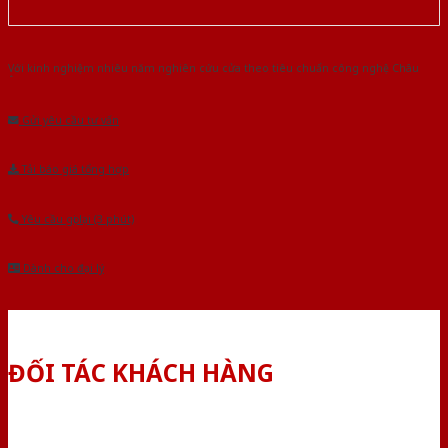
Với kinh nghiệm nhiêu năm nghiên cứu cửa theo tiêu chuẩn công nghệ Châu
Âu.Chúng tôi tự tin là nhà sản xuất & cung cấp hàng đầu tại Việt Nam!
Gửi yêu cầu tư vấn
Tải báo giá tổng hợp
Yêu cầu gọi lại (3 phút)
Dành cho đại lý
ĐỐI TÁC KHÁCH HÀNG