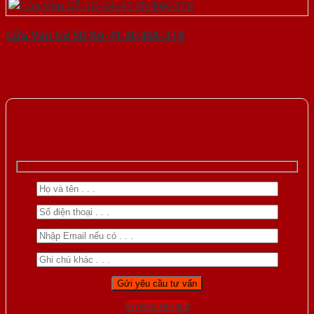
Cửa Vân Gỗ 5D KA-41.40.40A-3TK
Gọi 0976.169.864