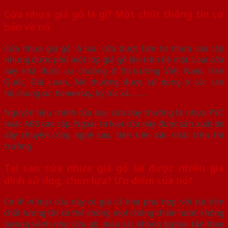
Cửa nhựa giả gỗ là gì? Một chút thông tin cơ
bản về nó.
Cửa nhựa giả gỗ là loại cửa được làm từ nhựa cao cấp
nhưng được phủ một lớp giả gỗ lên trên bề mặt. Loại cửa
này khá được ưa chuộng ở thị trường Việt Nam, Hàn
Quốc, Đài Loan,…Nó thường được sử dụng ở các căn
hộ,chung cư, homestay, ký túc xá,………
Nguyên liệu chính của loại cửa này thường là nhựa PVC
hoặc ABS cao cấp. Ngoài ra loại cửa này được sản xuất do
dây chuyền công nghệ cao, tiên tiến bậc nhất trên thi
trường.
Tại sao cửa nhựa giả gỗ lại được nhiều gia
đình sử dụng, chọn lựa? Ưu điểm của nó?
Có lẽ vì loại cửa này có giá cả khá phù hợp với túi tiền
chất lượng tốt có thể chống mọt chống thấm nước không
bị cong vênh như cửa gỗ, màu sắc không bị phai tàn theo