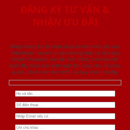
ĐĂNG KÝ TƯ VẤN &
NHẬN ƯU ĐÃI
Nhập thông tin để nhận được tư vấn miễn phí qua
điện thoại / email/ tại văn phòng hoặc tại nhà quý
khách. Chúng tôi cam kết mọi thông tin nhập vào
dưới đây được bảo mật tuyệt đối cũng như chỉ phục
vụ yêu cầu tư vấn duy nhất của quý khách tại đây.