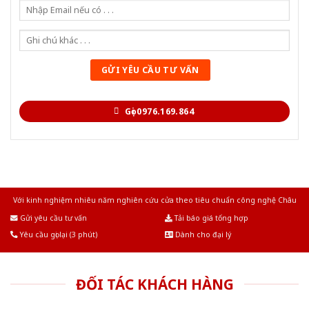
Gọi 0976.169.864
Với kinh nghiệm nhiêu năm nghiên cứu cửa theo tiêu chuẩn công nghệ Châu
Âu.Chúng tôi tự tin là nhà sản xuất & cung cấp hàng đầu tại Việt Nam!
Gửi yêu cầu tư vấn
Tải báo giá tổng hợp
Yêu cầu gọi lại (3 phút)
Dành cho đại lý
ĐỐI TÁC KHÁCH HÀNG