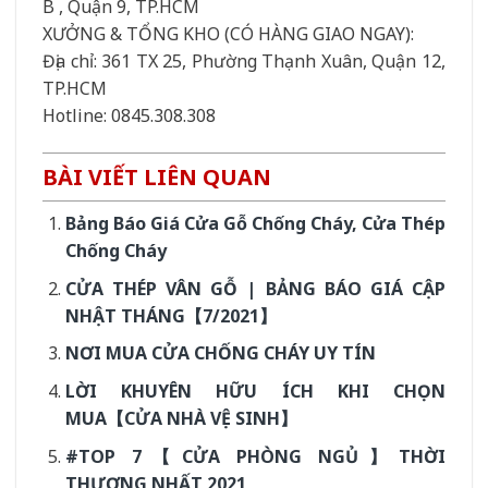
B , Quận 9, TP.HCM
XƯỞNG & TỔNG KHO (CÓ HÀNG GIAO NGAY):
Địa chỉ: 361 TX 25, Phường Thạnh Xuân, Quận 12,
TP.HCM
Hotline: 0845.308.308
BÀI VIẾT LIÊN QUAN
Bảng Báo Giá Cửa Gỗ Chống Cháy, Cửa Thép
Chống Cháy
CỬA THÉP VÂN GỖ | BẢNG BÁO GIÁ CẬP
NHẬT THÁNG【7/2021】
NƠI MUA CỬA CHỐNG CHÁY UY TÍN
LỜI KHUYÊN HỮU ÍCH KHI CHỌN
MUA【CỬA NHÀ VỆ SINH】
#TOP 7【CỬA PHÒNG NGỦ】THỜI
THƯỢNG NHẤT 2021