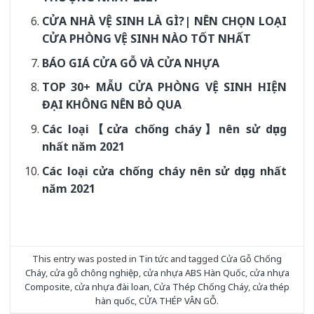
CỬA NHÀ VỆ SINH LÀ GÌ?| NÊN CHỌN LOẠI
CỬA PHÒNG VỆ SINH NÀO TỐT NHẤT
BÁO GIÁ CỬA GỖ VÀ CỬA NHỰA
TOP 30+ MẪU CỬA PHÒNG VỆ SINH HIỆN
ĐẠI KHÔNG NÊN BỎ QUA
Các loại【cửa chống cháy】nên sử dụng
nhất năm 2021
Các loại cửa chống cháy nên sử dụng nhất
năm 2021
This entry was posted in
Tin tức
and tagged
Cửa Gỗ Chống
Cháy
,
cửa gỗ chông nghiệp
,
cửa nhựa ABS Hàn Quốc
,
cửa nhựa
Composite
,
cửa nhựa đài loan
,
Cửa Thép Chống Cháy
,
cửa thép
hàn quốc
,
CỬA THÉP VÂN GỖ
.