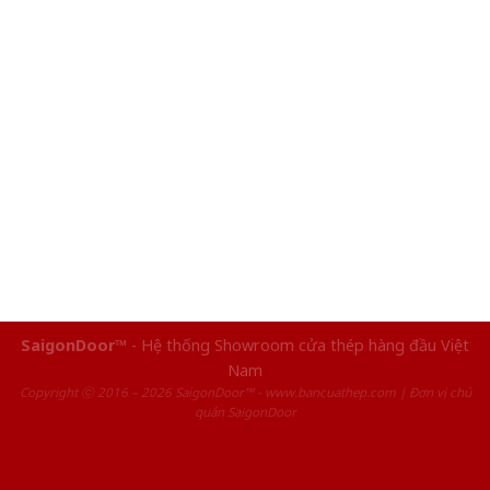
SaigonDoor™
- Hệ thống Showroom cửa thép hàng đầu Việt
Nam
Copyright ⓒ 2016 – 2026 SaigonDoor™ - www.bancuathep.com | Đơn vị chủ
quản SaigonDoor