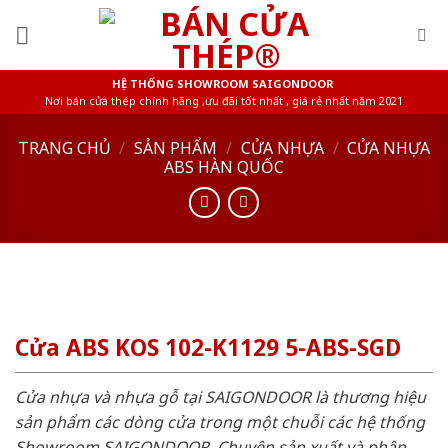
Skip
to
content
HỆ THỐNG SHOWROOM SAIGONDOOR
Nơi bán cửa thép chính hãng ,ưu đãi tốt nhất , giá rẻ nhất năm 2021
TRANG CHỦ
/
SẢN PHẨM
/
CỬA NHỰA
/
CỬA NHỰA
ABS HÀN QUỐC
Cửa ABS KOS 102-K1129 5-ABS-SGD
Cửa nhựa và nhựa gỗ tại SAIGONDOOR là thương hiệu
sản phẩm các dòng cửa trong một chuỗi các hệ thống
Showroom SAIGONDOOR. Chuyên sản xuất và phân