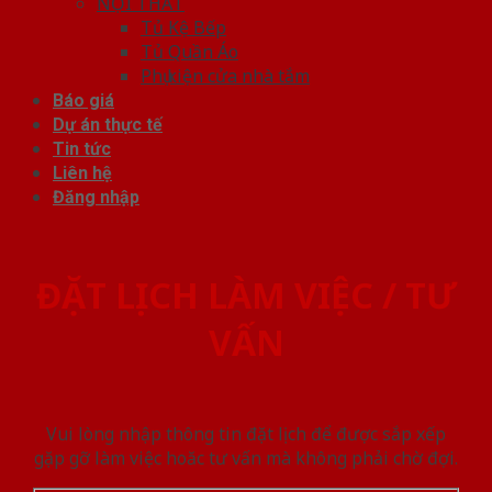
NỘI THẤT
Tủ Kệ Bếp
Tủ Quần Áo
Phụ kiện cửa nhà tắm
Báo giá
Dự án thực tế
Tin tức
Liên hệ
Đăng nhập
ĐẶT LỊCH LÀM VIỆC / TƯ
VẤN
Vui lòng nhập thông tin đặt lịch để được sắp xếp
gặp gỡ làm việc hoăc tư vấn mà không phải chờ đợi.