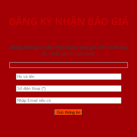
ĐĂNG KÝ NHẬN BÁO GIÁ
Nhập thông tin để nhận được báo giá mới nhât đầy
đủ nhất và chi tiết nhất.