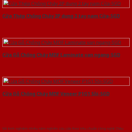
Cửa Thép Chống Cháy 2P dung 2 tay nam Cửa-SGD
Cửa Gỗ Chống Cháy MDF Laminate van ngang-SGD
Cửa Gỗ Chống Cháy MDF Veneer P1G1 Sồi-SGD
Với kinh nghiệm nhiêu năm nghiên cứu cửa theo tiêu chuẩn công nghệ Châu