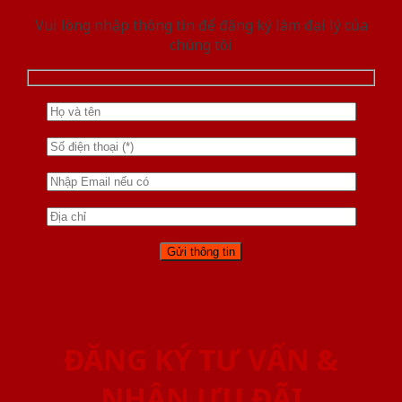
Vui lòng nhập thông tin để đăng ký làm đại lý của
chúng tôi
ĐĂNG KÝ TƯ VẤN &
NHẬN ƯU ĐÃI