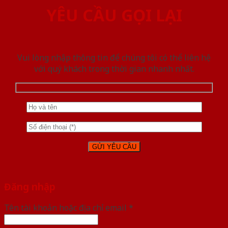
YÊU CẦU GỌI LẠI
Vui lòng nhập thông tin để chúng tôi có thể liên hệ
với quý khách trong thời gian nhanh nhất.
Đăng nhập
Tên tài khoản hoặc địa chỉ email
*