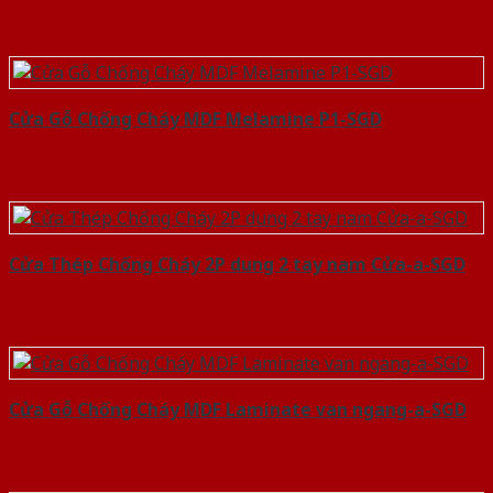
Cửa Gỗ Chống Cháy MDF Melamine P1-SGD
Cửa Thép Chống Cháy 2P dung 2 tay nam Cửa-a-SGD
Cửa Gỗ Chống Cháy MDF Laminate van ngang-a-SGD