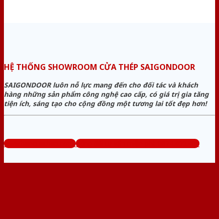
HỆ THỐNG SHOWROOM CỬA THÉP SAIGONDOOR
SAIGONDOOR luôn nỗ lực mang đến cho đối tác và khách
hàng những sản phẩm công nghệ cao cấp, có giá trị gia tăng
tiện ích, sáng tạo cho cộng đồng một tương lai tốt đẹp hơn!
www.bancuathep.com
Tổng đài tư vấn miễn phí: 0824.400.400