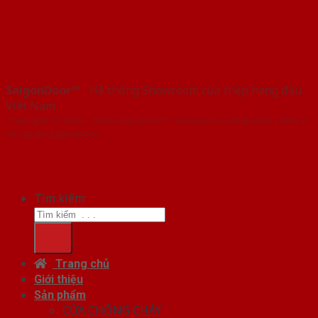
SaigonDoor™
- Hệ thống Showroom cửa thép hàng đầu
Việt Nam
Copyright ⓒ 2016 – 2026 SaigonDoor™ - www.bancuathep.com | Đơn vị
chủ quản SaigonDoor
Tìm kiếm:
Trang chủ
Giới thiệu
Sản phẩm
CỬA CHỐNG CHÁY