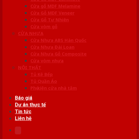
Cửa gỗ MDF Melamine
Cửa Gỗ MDF Veneer
Cửa Gỗ Tự Nhiên
Cửa vòm gỗ
CỬA NHỰA
Cửa Nhựa ABS Hàn Quốc
Cửa Nhựa Đài Loan
Cửa Nhựa Gỗ Composite
Cửa vòm nhựa
NỘI THẤT
Tủ Kệ Bếp
Tủ Quần Áo
Phụ kiện cửa nhà tắm
Báo giá
Dự án thực tế
Tin tức
Liên hệ