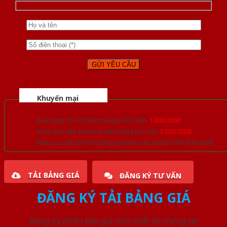
Khuyến mại
Quà tặng đồ nội thất trang trí lên đến
1.000.000đ
Giảm trực tiếp khi mua đơn hàng lớn hơn
3.000.000đ
Nhiều ưu đãi lớn khi đăng ký tài khoản thành viên thân thiết
TẢI BẢNG GIÁ
ĐĂNG KÝ TƯ VẤN
ĐĂNG KÝ TẢI BẢNG GIÁ
Đăng ký nhận báo giá mới nhất từ chúng tôi