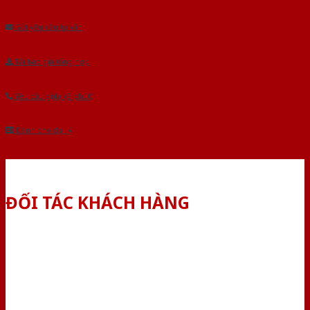
Âu.Chúng tôi tự tin là nhà sản xuất & cung cấp hàng đầu tại Việt Nam!
Gửi yêu cầu tư vấn
Tải báo giá tổng hợp
Yêu cầu gọi lại (3 phút)
Dành cho đại lý
ĐỐI TÁC KHÁCH HÀNG