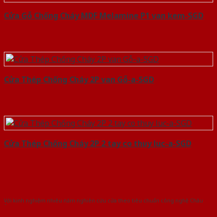
Cửa Gỗ Chống Cháy MDF Melamine P1 van kem-SGD
Cửa Thép Chống Cháy 2P van Gỗ-a-SGD
Cửa Thép Chống Cháy 2P 2 tay co thuy luc-a-SGD
Với kinh nghiệm nhiêu năm nghiên cứu cửa theo tiêu chuẩn công nghệ Châu
Âu.Chúng tôi tự tin là nhà sản xuất & cung cấp hàng đầu tại Việt Nam!