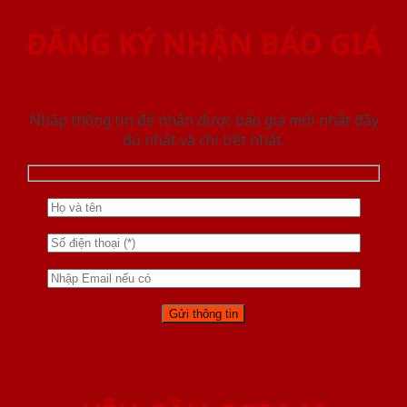
ĐĂNG KÝ NHẬN BÁO GIÁ
Nhập thông tin để nhận được báo giá mới nhât đầy
đủ nhất và chi tiết nhất.