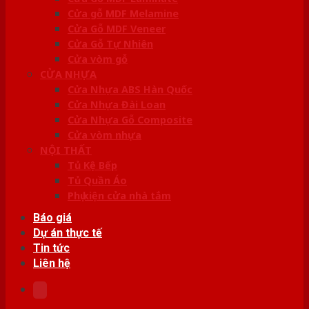
Cửa gỗ MDF Melamine
Cửa Gỗ MDF Veneer
Cửa Gỗ Tự Nhiên
Cửa vòm gỗ
CỬA NHỰA
Cửa Nhựa ABS Hàn Quốc
Cửa Nhựa Đài Loan
Cửa Nhựa Gỗ Composite
Cửa vòm nhựa
NỘI THẤT
Tủ Kệ Bếp
Tủ Quần Áo
Phụ kiện cửa nhà tắm
Báo giá
Dự án thực tế
Tin tức
Liên hệ