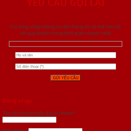
YÊU CẦU GỌI LẠI
Vui lòng nhập thông tin để chúng tôi có thể liên hệ
với quý khách trong thời gian nhanh nhất.
Đăng nhập
Tên tài khoản hoặc địa chỉ email
*
Mật khẩu
*