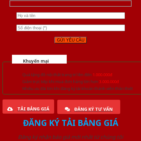
Khuyến mại
Quà tặng đồ nội thất trang trí lên đến
1.000.000đ
Giảm trực tiếp khi mua đơn hàng lớn hơn
3.000.000đ
Nhiều ưu đãi lớn khi đăng ký tài khoản thành viên thân thiết
TẢI BẢNG GIÁ
ĐĂNG KÝ TƯ VẤN
ĐĂNG KÝ TẢI BẢNG GIÁ
Đăng ký nhận báo giá mới nhất từ chúng tôi