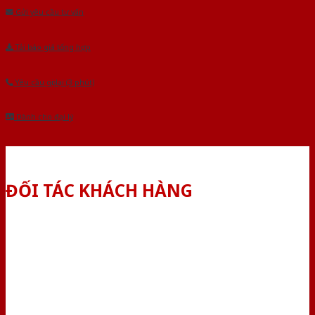
Gửi yêu cầu tư vấn
Tải báo giá tổng hợp
Yêu cầu gọi lại (3 phút)
Dành cho đại lý
ĐỐI TÁC KHÁCH HÀNG