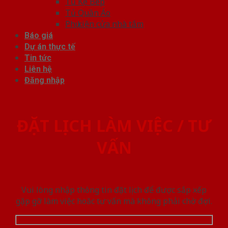
Tủ Kệ Bếp
Tủ Quần Áo
Phụ kiện cửa nhà tắm
Báo giá
Dự án thực tế
Tin tức
Liên hệ
Đăng nhập
ĐẶT LỊCH LÀM VIỆC / TƯ
VẤN
Vui lòng nhập thông tin đặt lịch để được sắp xếp
gặp gỡ làm việc hoăc tư vấn mà không phải chờ đợi.