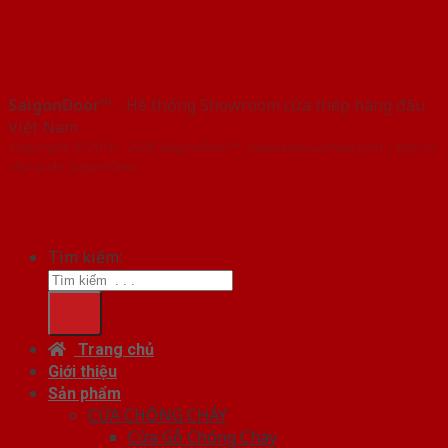
SaigonDoor™
- Hệ thống Showroom cửa thép hàng đầu
Việt Nam
Copyright ⓒ 2016 – 2026 SaigonDoor™ - www.bancuathep.com | Đơn vị
chủ quản SaigonDoor
Tìm kiếm:
Trang chủ
Giới thiệu
Sản phẩm
CỬA CHỐNG CHÁY
Cửa Gỗ Chống Cháy