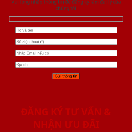
Vui lòng nhập thông tin để đăng ký làm đại lý của
chúng tôi
ĐĂNG KÝ TƯ VẤN &
NHẬN ƯU ĐÃI