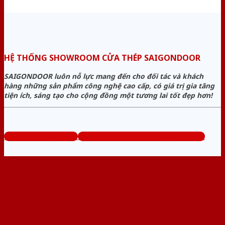
HỆ THỐNG SHOWROOM CỬA THÉP SAIGONDOOR
SAIGONDOOR luôn nỗ lực mang đến cho đối tác và khách
hàng những sản phẩm công nghệ cao cấp, có giá trị gia tăng
tiện ích, sáng tạo cho cộng đồng một tương lai tốt đẹp hơn!
www.bancuathep.com
Tổng đài tư vấn miễn phí: 0824.400.400