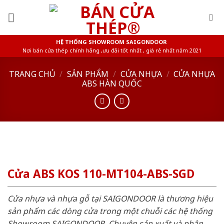
Skip
to
content
HỆ THỐNG SHOWROOM SAIGONDOOR
Nơi bán cửa thép chính hãng ,ưu đãi tốt nhất , giá rẻ nhất năm 2021
TRANG CHỦ
/
SẢN PHẨM
/
CỬA NHỰA
/
CỬA NHỰA
ABS HÀN QUỐC
Cửa ABS KOS 110-MT104-ABS-SGD
Cửa nhựa và nhựa gỗ tại SAIGONDOOR là thương hiệu
sản phẩm các dòng cửa trong một chuỗi các hệ thống
Showroom SAIGONDOOR. Chuyên sản xuất và phân