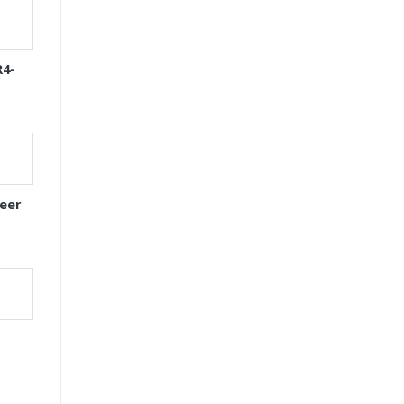
R4-
eer