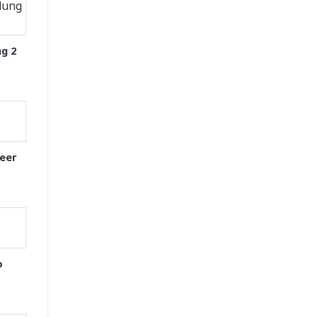
g 2
eer
o