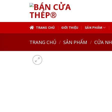
Skip
to
content
TRANG CHỦ
GIỚI THIỆU
SẢN PHẨM
TRANG CHỦ
/
SẢN PHẨM
/
CỬA N