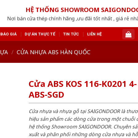
HỆ THỐNG SHOWROOM SAIGONDO
Nơi bán cửa thép chính hãng ,ưu đãi tốt nhất , giá rẻ n
BÁO GIÁ
DỰ ÁN THỰC TẾ
TIN TỨC
LIÊN HỆ
HỰA
/
CỬA NHỰA ABS HÀN QUỐC
Cửa ABS KOS 116-K0201 4-
ABS-SGD
Cửa nhựa và nhựa gỗ tại SAIGONDOOR là thư
hiệu sản phẩm các dòng cửa trong một chuỗi 
hệ thống Showroom SAIGONDOOR. Chuyên sả
xuất và phân phối những dòng cửa nhựa và h