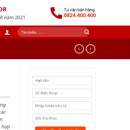
OR
Tư vấn bán hàng
0824.400.400
hất năm 2021
Tìm
kiếm:
ơng
các
n
ỗ hợp