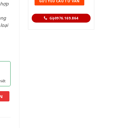
 hợp
àng
Gọi 0976.169.864
loại
hiết
N