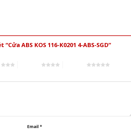
ét “Cửa ABS KOS 116-K0201 4-ABS-SGD”
s
4 of 5 stars
5 of 5 stars
Email
*