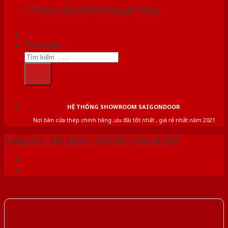
Chưa có sản phẩm trong giỏ hàng.
Tìm kiếm:
HỆ THỐNG SHOWROOM SAIGONDOOR
Nơi bán cửa thép chính hãng ,ưu đãi tốt nhất , giá rẻ nhất năm 2021
Trang chủ
/
Sản phẩm
/
CỬA GỖ
/
Cửa Gỗ HDF