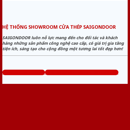
HỆ THỐNG SHOWROOM CỬA THÉP SAIGONDOOR
SAIGONDOOR luôn nỗ lực mang đến cho đối tác và khách
hàng những sản phẩm công nghệ cao cấp, có giá trị gia tăng
tiện ích, sáng tạo cho cộng đồng một tương lai tốt đẹp hơn!
www.bancuathep.com
Tổng đài tư vấn miễn phí: 0824.400.400