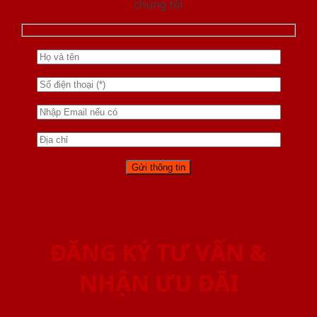
chúng tôi
ĐĂNG KÝ TƯ VẤN &
NHẬN ƯU ĐÃI