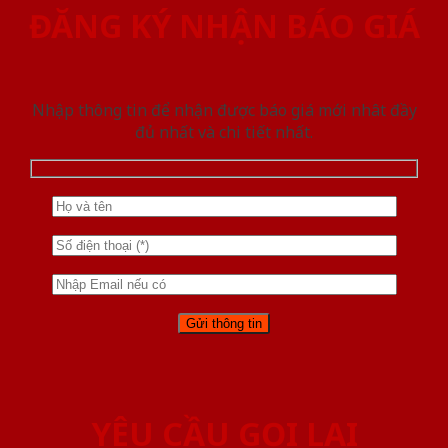
ĐĂNG KÝ NHẬN BÁO GIÁ
Nhập thông tin để nhận được báo giá mới nhât đầy
đủ nhất và chi tiết nhất.
YÊU CẦU GỌI LẠI