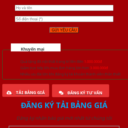
Khuyến mại
Quà tặng đồ nội thất trang trí lên đến
1.000.000đ
Giảm trực tiếp khi mua đơn hàng lớn hơn
3.000.000đ
Nhiều ưu đãi lớn khi đăng ký tài khoản thành viên thân thiết
TẢI BẢNG GIÁ
ĐĂNG KÝ TƯ VẤN
ĐĂNG KÝ TẢI BẢNG GIÁ
Đăng ký nhận báo giá mới nhất từ chúng tôi