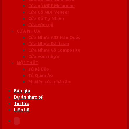
Cửa gỗ MDF Melamine
Cửa Gỗ MDF Veneer
Cửa Gỗ Tự Nhiên
Cửa vòm gỗ
CỬA NHỰA
Cửa Nhựa ABS Hàn Quốc
Cửa Nhựa Đài Loan
Cửa Nhựa Gỗ Composite
Cửa vòm nhựa
NỘI THẤT
Tủ Kệ Bếp
Tủ Quần Áo
Phụ kiện cửa nhà tắm
Báo giá
Dự án thực tế
Tin tức
Liên hệ