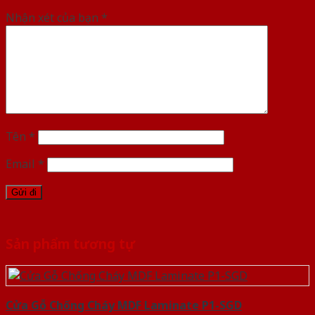
Nhận xét của bạn
*
Tên
*
Email
*
Sản phẩm tương tự
Cửa Gỗ Chống Cháy MDF Laminate P1-SGD