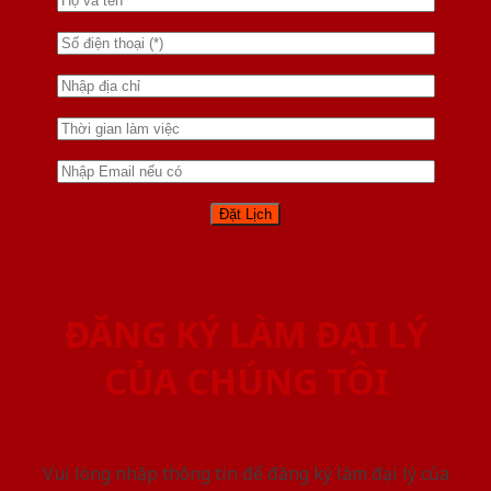
ĐĂNG KÝ LÀM ĐẠI LÝ
CỦA CHÚNG TÔI
Vui lòng nhập thông tin để đăng ký làm đại lý của