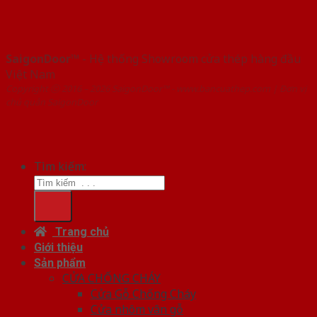
SaigonDoor™
- Hệ thống Showroom cửa thép hàng đầu
Việt Nam
Copyright ⓒ 2016 – 2026 SaigonDoor™ - www.bancuathep.com | Đơn vị
chủ quản SaigonDoor
Tìm kiếm:
Trang chủ
Giới thiệu
Sản phẩm
CỬA CHỐNG CHÁY
Cửa Gỗ Chống Cháy
Cửa nhôm vân gỗ