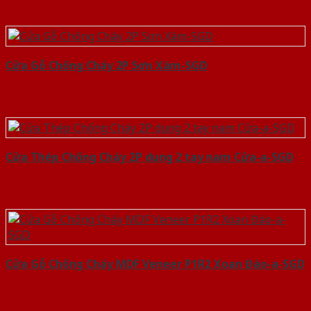
Cửa Gỗ Chống Cháy 2P Sơn Xám-SGD
Cửa Thép Chống Cháy 2P dung 2 tay nam Cửa-a-SGD
Cửa Gỗ Chống Cháy MDF Veneer P1R2 Xoan Đào-a-SGD