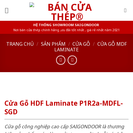
Skip
to
content
HỆ THỐNG SHOWROOM SAIGONDOOR
Nơi bán cửa thép chính hãng ,ưu đãi tốt nhất , giá rẻ nhất năm 2021
TRANG CHỦ
/
SẢN PHẨM
/
CỬA GỖ
/
CỬA GỖ MDF
LAMINATE
Cửa Gỗ HDF Laminate P1R2a-MDFL-
SGD
Cửa gỗ công nghiệp cao cấp SAIGONDOOR là thương