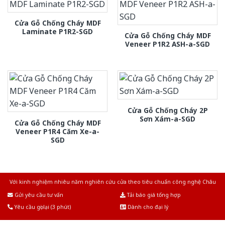
Cửa Gỗ Chống Cháy MDF
Laminate P1R2-SGD
Cửa Gỗ Chống Cháy MDF
Veneer P1R2 ASH-a-SGD
Cửa Gỗ Chống Cháy 2P
Sơn Xám-a-SGD
Cửa Gỗ Chống Cháy MDF
Veneer P1R4 Căm Xe-a-
SGD
Với kinh nghiệm nhiêu năm nghiên cứu cửa theo tiêu chuẩn công nghệ Châu
Âu.Chúng tôi tự tin là nhà sản xuất & cung cấp hàng đầu tại Việt Nam!
Gửi yêu cầu tư vấn
Tải báo giá tổng hợp
Yêu cầu gọi lại (3 phút)
Dành cho đại lý