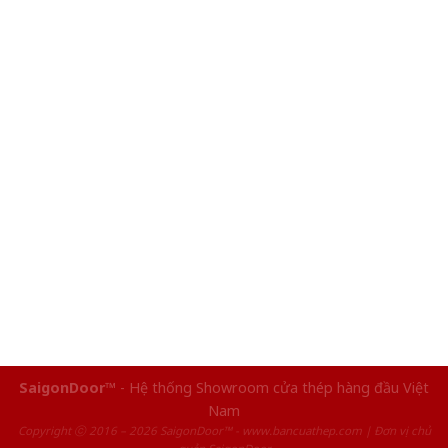
SaigonDoor™
- Hệ thống Showroom cửa thép hàng đầu Việt
Nam
Copyright ⓒ 2016 – 2026 SaigonDoor™ - www.bancuathep.com | Đơn vị chủ