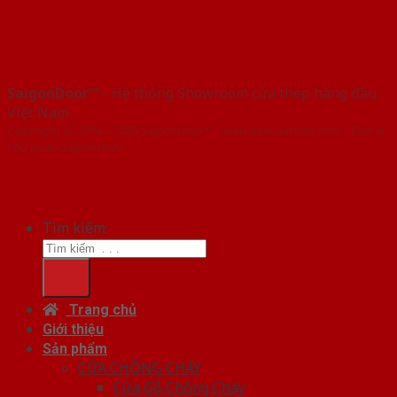
SaigonDoor™
- Hệ thống Showroom cửa thép hàng đầu
Việt Nam
Copyright ⓒ 2016 – 2026 SaigonDoor™ - www.bancuathep.com | Đơn vị
chủ quản SaigonDoor
Tìm kiếm:
Trang chủ
Giới thiệu
Sản phẩm
CỬA CHỐNG CHÁY
Cửa Gỗ Chống Cháy