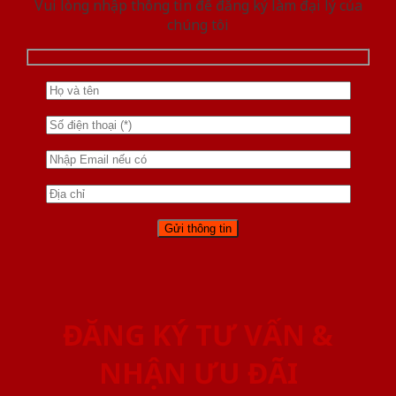
Vui lòng nhập thông tin để đăng ký làm đại lý của
chúng tôi
ĐĂNG KÝ TƯ VẤN &
NHẬN ƯU ĐÃI