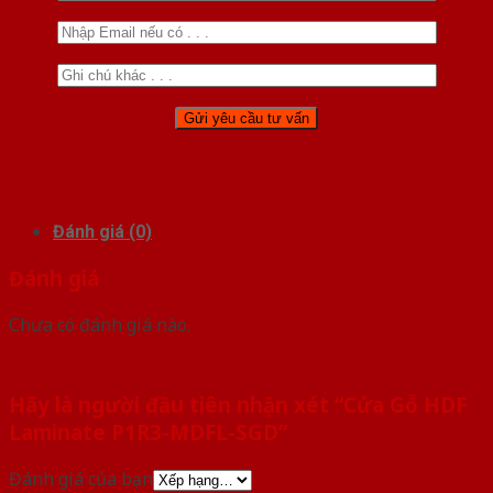
Đánh giá (0)
Đánh giá
Chưa có đánh giá nào.
Hãy là người đầu tiên nhận xét “Cửa Gỗ HDF
Laminate P1R3-MDFL-SGD”
Đánh giá của bạn