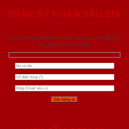
ĐĂNG KÝ NHẬN BÁO GIÁ
Nhập thông tin để nhận được báo giá mới nhât đầy
đủ nhất và chi tiết nhất.