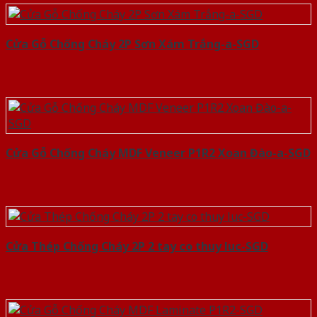
Cửa Gỗ Chống Cháy 2P Sơn Xám Trắng-a-SGD
Cửa Gỗ Chống Cháy MDF Veneer P1R2 Xoan Đào-a-SGD
Cửa Thép Chống Cháy 2P 2 tay co thuy luc-SGD