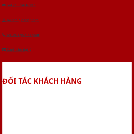
Gửi yêu cầu tư vấn
Tải báo giá tổng hợp
Yêu cầu gọi lại (3 phút)
Dành cho đại lý
ĐỐI TÁC KHÁCH HÀNG