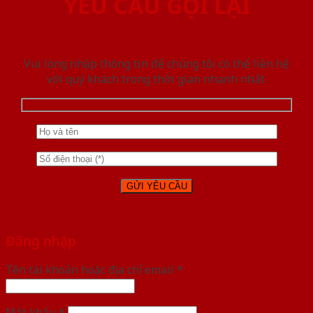
YÊU CẦU GỌI LẠI
Vui lòng nhập thông tin để chúng tôi có thể liên hệ
với quý khách trong thời gian nhanh nhất.
Đăng nhập
Tên tài khoản hoặc địa chỉ email
*
Mật khẩu
*