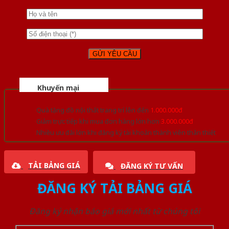
Khuyến mại
Quà tặng đồ nội thất trang trí lên đến
1.000.000đ
Giảm trực tiếp khi mua đơn hàng lớn hơn
3.000.000đ
Nhiều ưu đãi lớn khi đăng ký tài khoản thành viên thân thiết
TẢI BẢNG GIÁ
ĐĂNG KÝ TƯ VẤN
ĐĂNG KÝ TẢI BẢNG GIÁ
Đăng ký nhận báo giá mới nhất từ chúng tôi