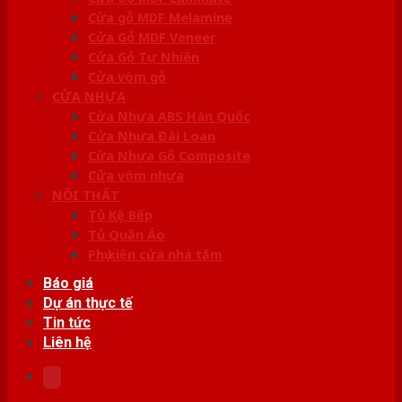
Cửa gỗ MDF Melamine
Cửa Gỗ MDF Veneer
Cửa Gỗ Tự Nhiên
Cửa vòm gỗ
CỬA NHỰA
Cửa Nhựa ABS Hàn Quốc
Cửa Nhựa Đài Loan
Cửa Nhựa Gỗ Composite
Cửa vòm nhựa
NỘI THẤT
Tủ Kệ Bếp
Tủ Quần Áo
Phụ kiện cửa nhà tắm
Báo giá
Dự án thực tế
Tin tức
Liên hệ