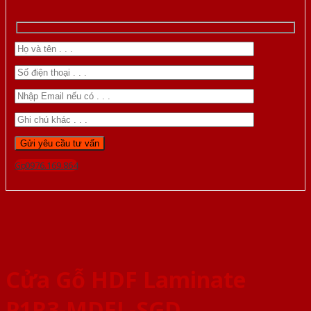
Gọi 0976.169.864
Cửa Gỗ HDF Laminate
P1R3-MDFL-SGD