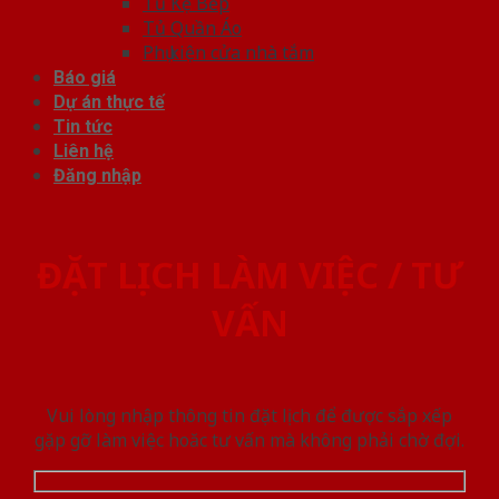
Tủ Kệ Bếp
Tủ Quần Áo
Phụ kiện cửa nhà tắm
Báo giá
Dự án thực tế
Tin tức
Liên hệ
Đăng nhập
ĐẶT LỊCH LÀM VIỆC / TƯ
VẤN
Vui lòng nhập thông tin đặt lịch để được sắp xếp
gặp gỡ làm việc hoăc tư vấn mà không phải chờ đợi.