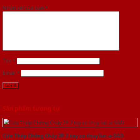
Nhận xét của bạn
*
Tên
*
Email
*
Sản phẩm tương tự
Cửa Thép Chống Cháy 2P 2 tay co thuy luc-a-SGD