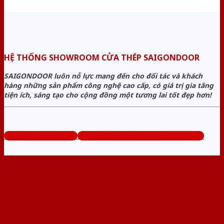
HỆ THỐNG SHOWROOM CỬA THÉP SAIGONDOOR
SAIGONDOOR luôn nỗ lực mang đến cho đối tác và khách
hàng những sản phẩm công nghệ cao cấp, có giá trị gia tăng
tiện ích, sáng tạo cho cộng đồng một tương lai tốt đẹp hơn!
www.bancuathep.com
Tổng đài tư vấn miễn phí: 0824.400.400