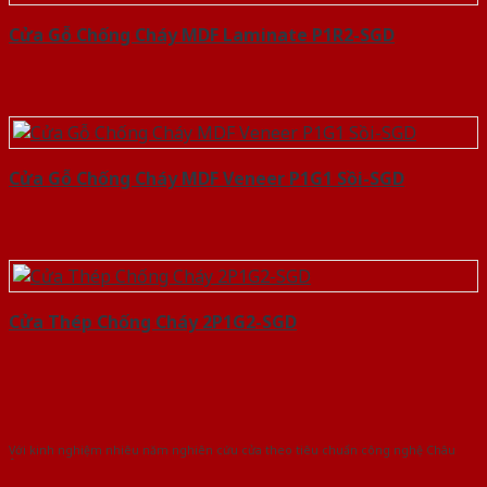
Cửa Gỗ Chống Cháy MDF Laminate P1R2-SGD
Cửa Gỗ Chống Cháy MDF Veneer P1G1 Sồi-SGD
Cửa Thép Chống Cháy 2P1G2-SGD
Với kinh nghiệm nhiêu năm nghiên cứu cửa theo tiêu chuẩn công nghệ Châu
Âu.Chúng tôi tự tin là nhà sản xuất & cung cấp hàng đầu tại Việt Nam!