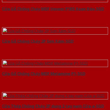
Cửa Gỗ Chống Cháy MDF Veneer P1R5 Xoan Đào-SGD
Cửa Gỗ Chống Cháy 2P Sơn Xám-SGD
Cửa Gỗ Chống Cháy MDF Melamine P1-SGD
Cửa Thép Chống Cháy 2P dung 2 tay nam Cửa-a-SGD