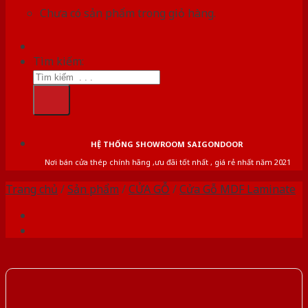
Chưa có sản phẩm trong giỏ hàng.
Tìm kiếm:
HỆ THỐNG SHOWROOM SAIGONDOOR
Nơi bán cửa thép chính hãng ,ưu đãi tốt nhất , giá rẻ nhất năm 2021
Trang chủ
/
Sản phẩm
/
CỬA GỖ
/
Cửa Gỗ MDF Laminate