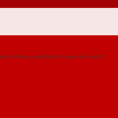
 THỐNG SHOWROOM SAIGONDOOR
ép chính hãng ,ưu đãi tốt nhất , giá rẻ nhất năm 2021