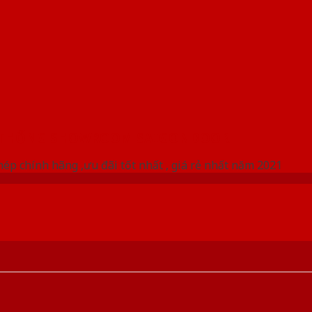
 THỐNG SHOWROOM SAIGONDOOR
ép chính hãng ,ưu đãi tốt nhất , giá rẻ nhất năm 2021