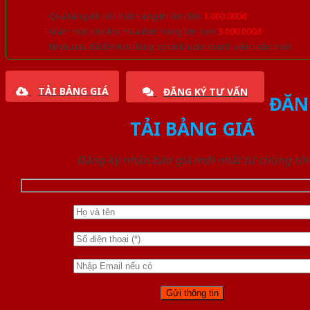
Quà tặng đồ nội thất trang trí lên đến
1.000.000đ
Giảm trực tiếp khi mua đơn hàng lớn hơn
3.000.000đ
Nhiều ưu đãi lớn khi đăng ký tài khoản thành viên thân thiết
TẢI BẢNG GIÁ
ĐĂNG KÝ TƯ VẤN
ĐĂN
TẢI BẢNG GIÁ
Đăng ký nhận báo giá mới nhất từ chúng tôi