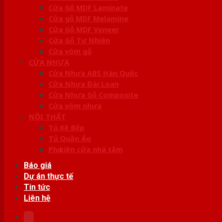
Cửa Gỗ MDF Laminate
Cửa gỗ MDF Melamine
Cửa Gỗ MDF Veneer
Cửa Gỗ Tự Nhiên
Cửa vòm gỗ
CỬA NHỰA
Cửa Nhựa ABS Hàn Quốc
Cửa Nhựa Đài Loan
Cửa Nhựa Gỗ Composite
Cửa vòm nhựa
NỘI THẤT
Tủ Kệ Bếp
Tủ Quần Áo
Phụ kiện cửa nhà tắm
Báo giá
Dự án thực tế
Tin tức
Liên hệ