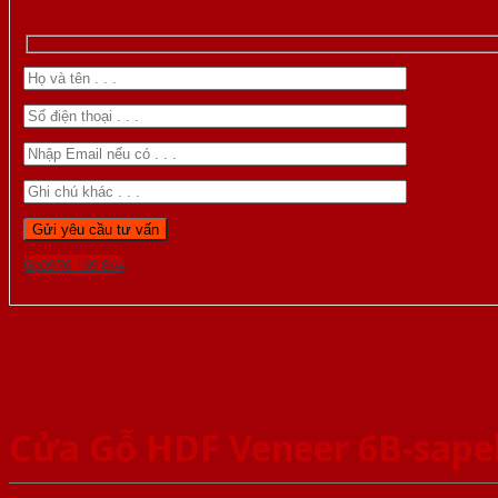
Gọi 0976.169.864
Cửa Gỗ HDF Veneer 6B-sape