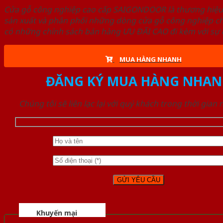
Cửa gỗ công nghiệp cao cấp SAIGONDOOR là thương hiệ
sản xuất và phân phối những dòng cửa gỗ công nghiệp ch
có những chính sách bán hàng ƯU ĐÃI CAO đi kèm với sự đ
MUA HÀNG NHANH
ĐĂNG KÝ MUA HÀNG NHAN
Chúng tôi sẽ liên lạc lại với quý khách trong thời gian
Khuyến mại