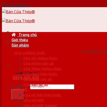
Skip to content
Trang chủ
Giới thiệu
HỆ
Sản phẩm
Nơi bán cửa th
CỬA CHỐNG CHÁY
Cửa Gỗ Chống Cháy
Cửa nhôm vân gỗ
Cửa Thép Chống Cháy
Tư vấn bán hàng
Cửa thép Hàn Quốc
0824.400.400
Cửa thép vân gỗ
Cửa vân gỗ 5D
Tìm kiếm:
CỬA GỖ
Cửa Gỗ ABS Hàn Quốc
Cửa Gỗ HDF
Cửa Gỗ HDF Veneer