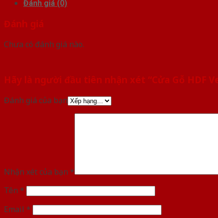
Đánh giá (0)
Đánh giá
Chưa có đánh giá nào.
Hãy là người đầu tiên nhận xét “Cửa Gỗ HDF 
Đánh giá của bạn
Nhận xét của bạn
*
Tên
*
Email
*