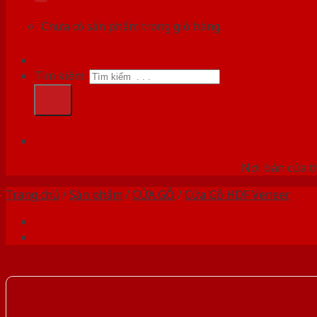
Chưa có sản phẩm trong giỏ hàng.
Tìm kiếm:
HỆ
Nơi bán cửa th
Trang chủ
/
Sản phẩm
/
CỬA GỖ
/
Cửa Gỗ HDF Veneer