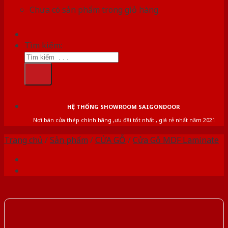
Chưa có sản phẩm trong giỏ hàng.
Tìm kiếm:
HỆ THỐNG SHOWROOM SAIGONDOOR
Nơi bán cửa thép chính hãng ,ưu đãi tốt nhất , giá rẻ nhất năm 2021
Trang chủ
/
Sản phẩm
/
CỬA GỖ
/
Cửa Gỗ MDF Laminate