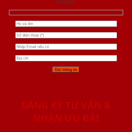
chúng tôi
ĐĂNG KÝ TƯ VẤN &
NHẬN ƯU ĐÃI