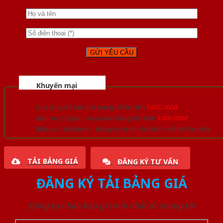
Khuyến mại
Quà tặng đồ nội thất trang trí lên đến
1.000.000đ
Giảm trực tiếp khi mua đơn hàng lớn hơn
3.000.000đ
Nhiều ưu đãi lớn khi đăng ký tài khoản thành viên thân thiết
TẢI BẢNG GIÁ
ĐĂNG KÝ TƯ VẤN
ĐĂNG KÝ TẢI BẢNG GIÁ
Đăng ký nhận báo giá mới nhất từ chúng tôi