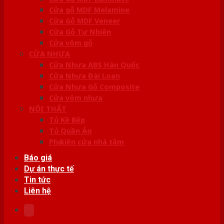
Cửa gỗ MDF Melamine
Cửa Gỗ MDF Veneer
Cửa Gỗ Tự Nhiên
Cửa vòm gỗ
CỬA NHỰA
Cửa Nhựa ABS Hàn Quốc
Cửa Nhựa Đài Loan
Cửa Nhựa Gỗ Composite
Cửa vòm nhựa
NỘI THẤT
Tủ Kệ Bếp
Tủ Quần Áo
Phụ kiện cửa nhà tắm
Báo giá
Dự án thực tế
Tin tức
Liên hệ