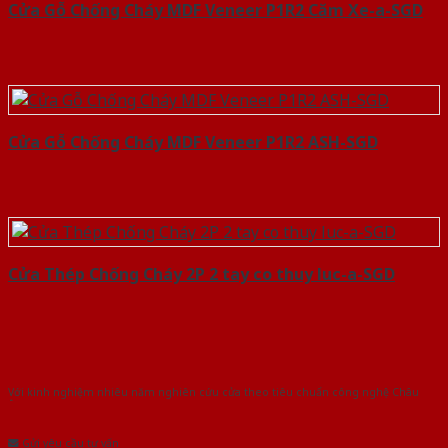
Cửa Gỗ Chống Cháy MDF Veneer P1R2 Căm Xe-a-SGD
Cửa Gỗ Chống Cháy MDF Veneer P1R2 ASH-SGD
Cửa Thép Chống Cháy 2P 2 tay co thuy luc-a-SGD
Với kinh nghiệm nhiêu năm nghiên cứu cửa theo tiêu chuẩn công nghệ Châu
Âu.Chúng tôi tự tin là nhà sản xuất & cung cấp hàng đầu tại Việt Nam!
Gửi yêu cầu tư vấn