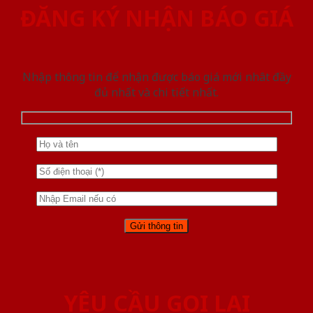
ĐĂNG KÝ NHẬN BÁO GIÁ
Nhập thông tin để nhận được báo giá mới nhât đầy
đủ nhất và chi tiết nhất.
YÊU CẦU GỌI LẠI