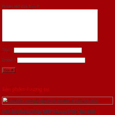
Nhận xét của bạn
*
Tên
*
Email
*
Sản phẩm tương tự
Cửa Gỗ Chống Cháy MDF Veneer P1G1 Sồi-SGD