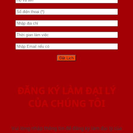
ĐĂNG KÝ LÀM ĐẠI LÝ
CỦA CHÚNG TÔI
Vui lòng nhập thông tin để đăng ký làm đại lý của