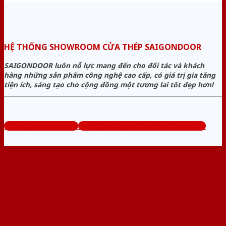
HỆ THỐNG SHOWROOM CỬA THÉP SAIGONDOOR
SAIGONDOOR luôn nỗ lực mang đến cho đối tác và khách
hàng những sản phẩm công nghệ cao cấp, có giá trị gia tăng
tiện ích, sáng tạo cho cộng đồng một tương lai tốt đẹp hơn!
www.bancuathep.com
Tổng đài tư vấn miễn phí: 0824.400.400