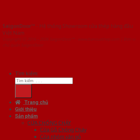
SaigonDoor™
- Hệ thống Showroom cửa thép hàng đầu
Việt Nam
Copyright ⓒ 2016 – 2026 SaigonDoor™ - www.bancuathep.com | Đơn vị
chủ quản SaigonDoor
Tìm kiếm:
Trang chủ
Giới thiệu
Sản phẩm
CỬA CHỐNG CHÁY
Cửa Gỗ Chống Cháy
Cửa nhôm vân gỗ