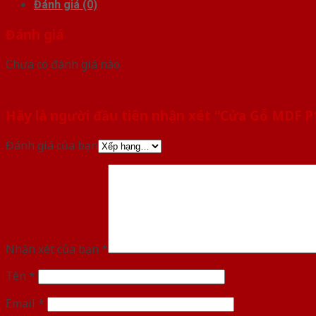
Đánh giá (0)
Đánh giá
Chưa có đánh giá nào.
Hãy là người đầu tiên nhận xét “Cửa Gỗ MDF
Đánh giá của bạn
Nhận xét của bạn
*
Tên
*
Email
*