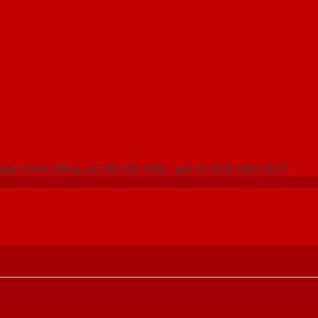
 THỐNG SHOWROOM SAIGONDOOR
ép chính hãng ,ưu đãi tốt nhất , giá rẻ nhất năm 2021