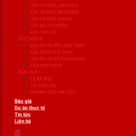
Cửa Gỗ MDF Laminate
Cửa gỗ MDF Melamine
Cửa Gỗ MDF Veneer
Cửa Gỗ Tự Nhiên
Cửa vòm gỗ
CỬA NHỰA
Cửa Nhựa ABS Hàn Quốc
Cửa Nhựa Đài Loan
Cửa Nhựa Gỗ Composite
Cửa vòm nhựa
NỘI THẤT
Tủ Kệ Bếp
Tủ Quần Áo
Phụ kiện cửa nhà tắm
Báo giá
Dự án thực tế
Tin tức
Liên hệ