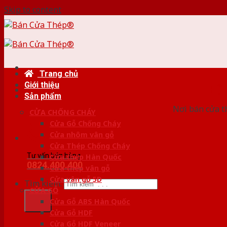
Skip to content
Trang chủ
Giới thiệu
HỆ
Sản phẩm
Nơi bán cửa th
CỬA CHỐNG CHÁY
Cửa Gỗ Chống Cháy
Cửa nhôm vân gỗ
Cửa Thép Chống Cháy
Tư vấn bán hàng
Cửa thép Hàn Quốc
0824.400.400
Cửa thép vân gỗ
Cửa vân gỗ 5D
Tìm kiếm:
CỬA GỖ
Cửa Gỗ ABS Hàn Quốc
Cửa Gỗ HDF
Cửa Gỗ HDF Veneer