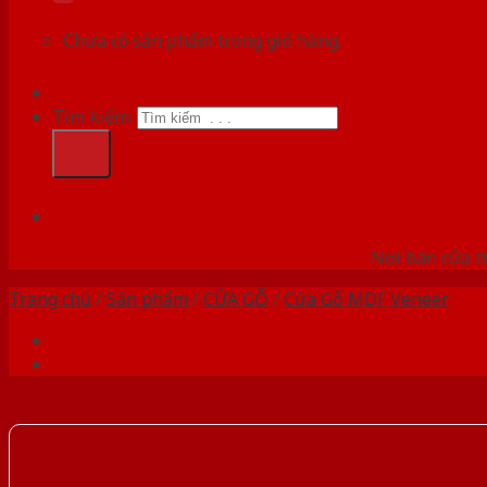
Chưa có sản phẩm trong giỏ hàng.
Tìm kiếm:
HỆ
Nơi bán cửa th
Trang chủ
/
Sản phẩm
/
CỬA GỖ
/
Cửa Gỗ MDF Veneer