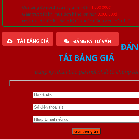
Quà tặng đồ nội thất trang trí lên đến
1.000.000đ
Giảm trực tiếp khi mua đơn hàng lớn hơn
3.000.000đ
Nhiều ưu đãi lớn khi đăng ký tài khoản thành viên thân thiết
TẢI BẢNG GIÁ
ĐĂNG KÝ TƯ VẤN
ĐĂN
TẢI BẢNG GIÁ
Đăng ký nhận báo giá mới nhất từ chúng tôi