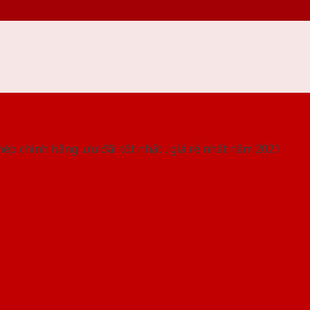
 THỐNG SHOWROOM SAIGONDOOR
ép chính hãng ,ưu đãi tốt nhất , giá rẻ nhất năm 2021