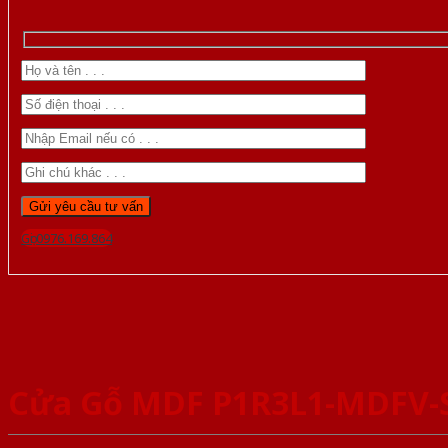
Gọi 0976.169.864
Cửa Gỗ MDF P1R3L1-MDFV-