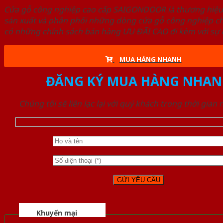
Cửa gỗ công nghiệp cao cấp SAIGONDOOR là thương hiệ
sản xuất và phân phối những dòng cửa gỗ công nghiệp ch
có những chính sách bán hàng ƯU ĐÃI CAO đi kèm với sự đ
MUA HÀNG NHANH
ĐĂNG KÝ MUA HÀNG NHAN
Chúng tôi sẽ liên lạc lại với quý khách trong thời gian
Khuyến mại