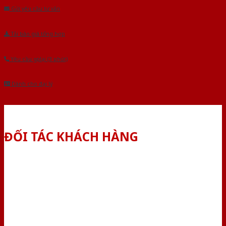
Gửi yêu cầu tư vấn
Tải báo giá tổng hợp
Yêu cầu gọi lại (3 phút)
Dành cho đại lý
ĐỐI TÁC KHÁCH HÀNG