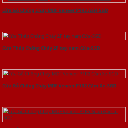
Cửa Gỗ Chống Cháy MDF Veneer P1R2 ASH-SGD
Cửa Thép Chống Cháy 2P tay nam Cửa-SGD
Cửa Gỗ Chống Cháy MDF Veneer P1R2 Căm Xe-SGD