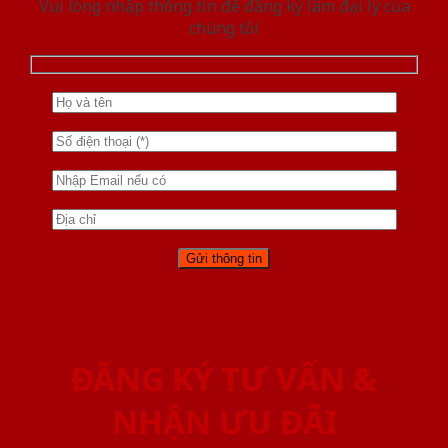
Vui lòng nhập thông tin để đăng ký làm đại lý của
chúng tôi
ĐĂNG KÝ TƯ VẤN &
NHẬN ƯU ĐÃI