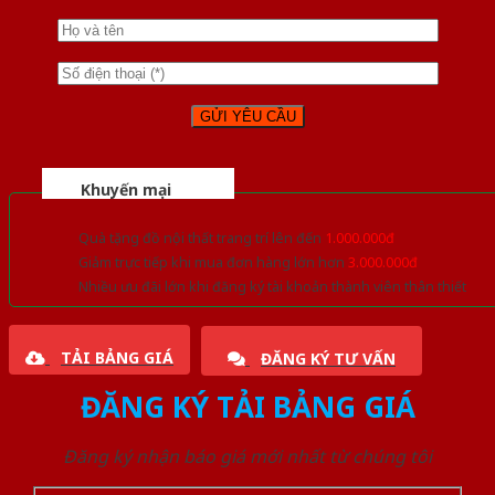
Khuyến mại
Quà tặng đồ nội thất trang trí lên đến
1.000.000đ
Giảm trực tiếp khi mua đơn hàng lớn hơn
3.000.000đ
Nhiều ưu đãi lớn khi đăng ký tài khoản thành viên thân thiết
TẢI BẢNG GIÁ
ĐĂNG KÝ TƯ VẤN
ĐĂNG KÝ TẢI BẢNG GIÁ
Đăng ký nhận báo giá mới nhất từ chúng tôi