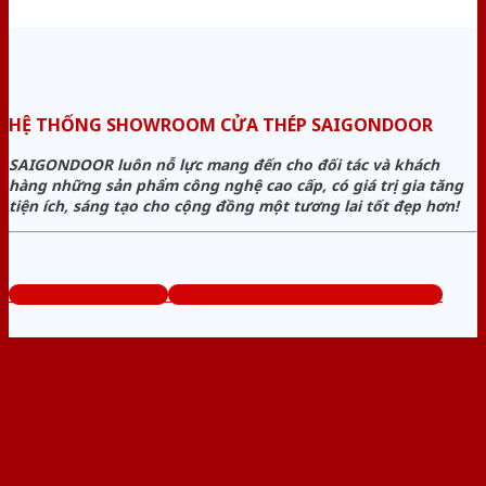
HỆ THỐNG SHOWROOM CỬA THÉP SAIGONDOOR
SAIGONDOOR luôn nỗ lực mang đến cho đối tác và khách
hàng những sản phẩm công nghệ cao cấp, có giá trị gia tăng
tiện ích, sáng tạo cho cộng đồng một tương lai tốt đẹp hơn!
www.bancuathep.com
Tổng đài tư vấn miễn phí: 0824.400.400