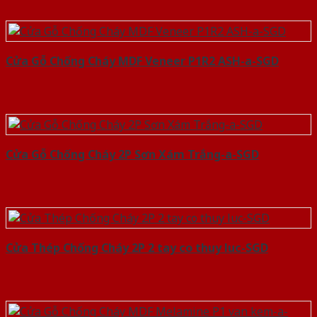
Cửa Gỗ Chống Cháy MDF Veneer P1R2 ASH-a-SGD
Cửa Gỗ Chống Cháy 2P Sơn Xám Trắng-a-SGD
Cửa Thép Chống Cháy 2P 2 tay co thuy luc-SGD