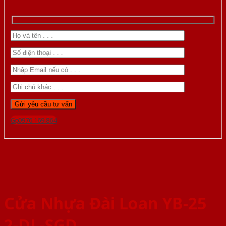
Gọi 0976.169.864
Cửa Nhựa Đài Loan YB-25
2-DL-SGD