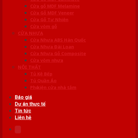
Cửa gỗ MDF Melamine
Cửa Gỗ MDF Veneer
Cửa Gỗ Tự Nhiên
Cửa vòm gỗ
CỬA NHỰA
Cửa Nhựa ABS Hàn Quốc
Cửa Nhựa Đài Loan
Cửa Nhựa Gỗ Composite
Cửa vòm nhựa
NỘI THẤT
Tủ Kệ Bếp
Tủ Quần Áo
Phụ kiện cửa nhà tắm
Báo giá
Dự án thực tế
Tin tức
Liên hệ