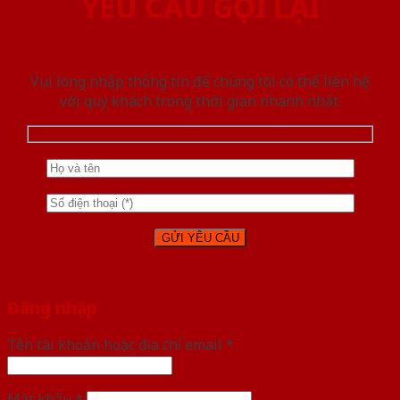
YÊU CẦU GỌI LẠI
Vui lòng nhập thông tin để chúng tôi có thể liên hệ
với quý khách trong thời gian nhanh nhất.
Đăng nhập
Tên tài khoản hoặc địa chỉ email
*
Mật khẩu
*