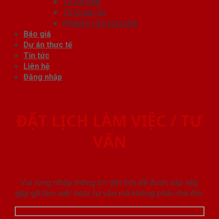
Tủ Kệ Bếp
Tủ Quần Áo
Phụ kiện cửa nhà tắm
Báo giá
Dự án thực tế
Tin tức
Liên hệ
Đăng nhập
ĐẶT LỊCH LÀM VIỆC / TƯ
VẤN
Vui lòng nhập thông tin đặt lịch để được sắp xếp
gặp gỡ làm việc hoăc tư vấn mà không phải chờ đợi.