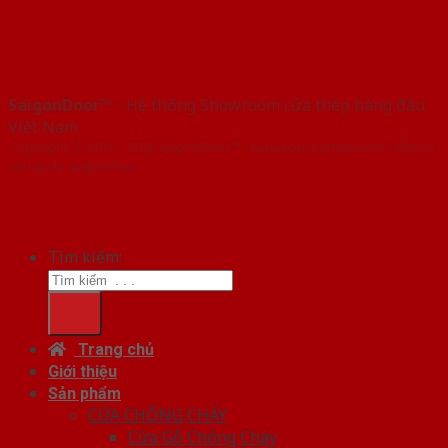
SaigonDoor™
- Hệ thống Showroom cửa thép hàng đầu
Việt Nam
Copyright ⓒ 2016 – 2026 SaigonDoor™ - www.bancuathep.com | Đơn vị
chủ quản SaigonDoor
Tìm kiếm:
Trang chủ
Giới thiệu
Sản phẩm
CỬA CHỐNG CHÁY
Cửa Gỗ Chống Cháy