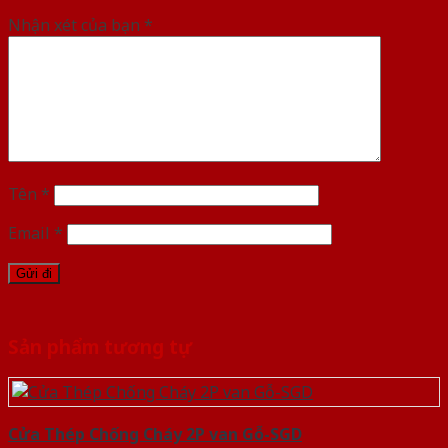
Nhận xét của bạn
*
Tên
*
Email
*
Sản phẩm tương tự
Cửa Thép Chống Cháy 2P van Gỗ-SGD