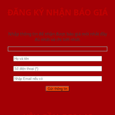
ĐĂNG KÝ NHẬN BÁO GIÁ
Nhập thông tin để nhận được báo giá mới nhât đầy
đủ nhất và chi tiết nhất.