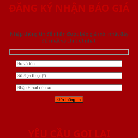
ĐĂNG KÝ NHẬN BÁO GIÁ
Nhập thông tin để nhận được báo giá mới nhât đầy
đủ nhất và chi tiết nhất.
YÊU CẦU GỌI LẠI