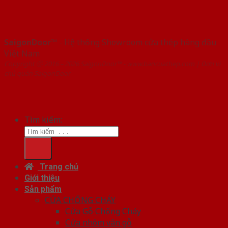
SaigonDoor™
- Hệ thống Showroom cửa thép hàng đầu
Việt Nam
Copyright ⓒ 2016 – 2026 SaigonDoor™ - www.bancuathep.com | Đơn vị
chủ quản SaigonDoor
Tìm kiếm:
Trang chủ
Giới thiệu
Sản phẩm
CỬA CHỐNG CHÁY
Cửa Gỗ Chống Cháy
Cửa nhôm vân gỗ