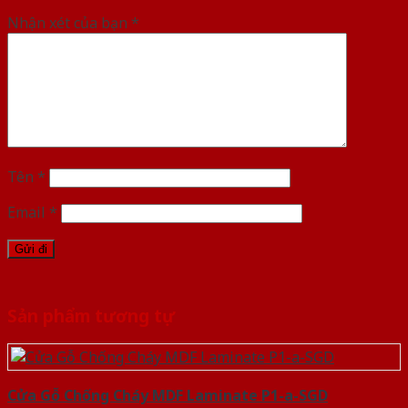
Nhận xét của bạn
*
Tên
*
Email
*
Sản phẩm tương tự
Cửa Gỗ Chống Cháy MDF Laminate P1-a-SGD