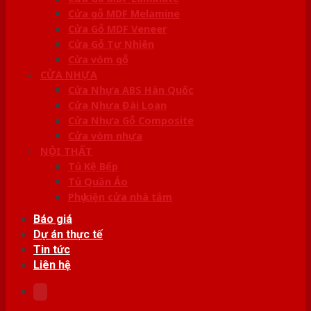
Cửa gỗ MDF Melamine
Cửa Gỗ MDF Veneer
Cửa Gỗ Tự Nhiên
Cửa vòm gỗ
CỬA NHỰA
Cửa Nhựa ABS Hàn Quốc
Cửa Nhựa Đài Loan
Cửa Nhựa Gỗ Composite
Cửa vòm nhựa
NỘI THẤT
Tủ Kệ Bếp
Tủ Quần Áo
Phụ kiện cửa nhà tắm
Báo giá
Dự án thực tế
Tin tức
Liên hệ