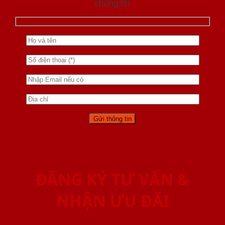
chúng tôi
ĐĂNG KÝ TƯ VẤN &
NHẬN ƯU ĐÃI