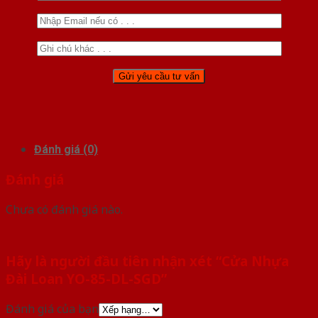
Đánh giá (0)
Đánh giá
Chưa có đánh giá nào.
Hãy là người đầu tiên nhận xét “Cửa Nhựa
Đài Loan YO-85-DL-SGD”
Đánh giá của bạn