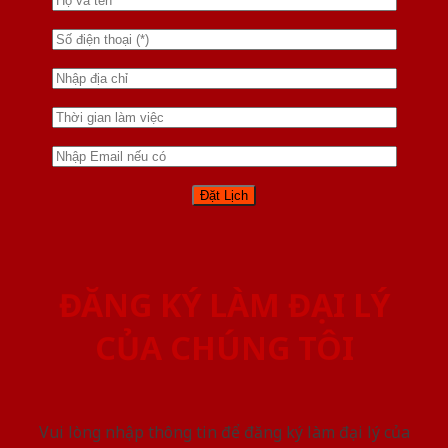
ĐĂNG KÝ LÀM ĐẠI LÝ
CỦA CHÚNG TÔI
Vui lòng nhập thông tin để đăng ký làm đại lý của