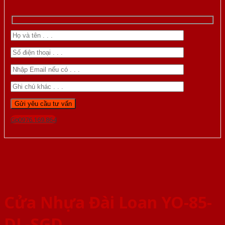
Gọi 0976.169.864
Cửa Nhựa Đài Loan YO-85-
DL-SGD