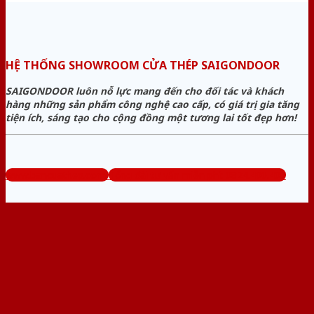
HỆ THỐNG SHOWROOM CỬA THÉP SAIGONDOOR
SAIGONDOOR luôn nỗ lực mang đến cho đối tác và khách
hàng những sản phẩm công nghệ cao cấp, có giá trị gia tăng
tiện ích, sáng tạo cho cộng đồng một tương lai tốt đẹp hơn!
www.bancuathep.com
Tổng đài tư vấn miễn phí: 0824.400.400