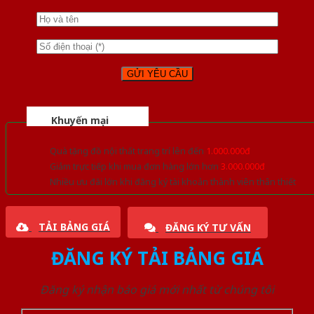
Khuyến mại
Quà tặng đồ nội thất trang trí lên đến
1.000.000đ
Giảm trực tiếp khi mua đơn hàng lớn hơn
3.000.000đ
Nhiều ưu đãi lớn khi đăng ký tài khoản thành viên thân thiết
TẢI BẢNG GIÁ
ĐĂNG KÝ TƯ VẤN
ĐĂNG KÝ TẢI BẢNG GIÁ
Đăng ký nhận báo giá mới nhất từ chúng tôi